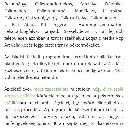
Balánbánya, Csíkszentdomokos, Karcfalva, Dánfalva,
Csíkmadaras, Csíkszenttamás, Madéfalva, Csíkcsicsó,
Csíkrákos, Csíkszentgyörgy, Csíkbánkfalva, Csíkmindszent –,
a Pan Abacs Kft. négyre – Homoródszentmárton,
Felsőboldogfalva, Kányád, Székelyderzs –, a legtöbb
településen azonban a tordai székhelyű Logistic Media Pop
Art vállalkozás fogja biztosítani a péktermékeket.
Az iskolai tej-kifli program iránt érdeklődő vállalkozások
október 6-ig jelentkezhettek a péktermékek szállítására kiírt
közbeszerzésre, a tejtermékek esetében pedig október 13-a
volt a jelentkezési határidő.
Az előző évek
rossz tapasztalata
miatt idén
négy évre szóló
keretszerződést
kötöttek mind a tej-, mind a péktermékek
szállítására a felsorolt cégekkel, így jövőre elkerülhető a
hosszas procedúra. A program idei késését többek között az
új közbeszerzési törvény okozta, valamint az, hogy a
tanfelügyelőség június 30-án kapta meg a diáklétszámra