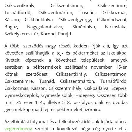
Csíkszentkirály, Csíkszentsimon, Csíkszentimre,
Tusnádfürdő, Csíkszentmárton, Tusnád, Csíkkozmás,
Kászon, Csíkbánkfalva, Csíkszentgyörgy, Csíkmindszent,
Bögöz, Nagygalambfalva, Siménfalva, Farkaslaka,
Székelykeresztúr, Korond, Parajd.
A többi szerződés nagy részét kedden írják alá, így azt
követően szállíthatják a tej- és pékterméket az iskolákba.
Kivételt képeznek a következő települések, amelyek
esetében a
péktermékek
szállítására november 15-én
kötnek szerződést: Csíkszentkirály, Csíkszentsimon,
Csíkszentimre, Tusnád, Csíkszentmárton, Tusnádfürdő,
Csíkkozmás, Kászon, Csíkszentmihály, Csíkpálfalva, Szépvíz,
Gyimesközéplok, Gyimesfelsőlok, Hidegség. Összesen több
mint 35 ezer 1–4., illetve 5–8. osztályos diák és óvodás
gyermek kap majd tej- és pékterméket tízóraira.
Az elbírálási folyamat és a fellebbezési időszak lejárta után a
végeredmény
szerint a következő négy cég nyerte el a