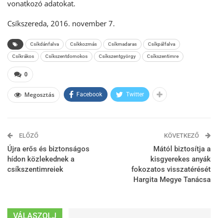
vonatkozó adatokat.
Csíkszereda, 2016. november 7.
Csíkdánfalva
Csíkkozmás
Csíkmadaras
Csíkpálfalva
Csíkrákos
Csíkszentdomokos
Csíkszentgyörgy
Csíkszentimre
0
Megosztás
Facebook
Twitter
ELŐZŐ
KÖVETKEZŐ
Újra erős és biztonságos
Mától biztosítja a
hídon közlekednek a
kisgyerekes anyák
csíkszentimreiek
fokozatos visszatérését
Hargita Megye Tanácsa
VÁLASZOLJ