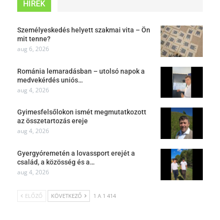
HÍREK
Személyeskedés helyett szakmai vita – Ön
mit tenne?
aug 6, 2026
Románia lemaradásban – utolsó napok a
medvekérdés uniós…
aug 4, 2026
Gyimesfelsőlokon ismét megmutatkozott
az összetartozás ereje
aug 4, 2026
Gyergyóremetén a lovassport erejét a
család, a közösség és a…
aug 4, 2026
ELŐZŐ
KÖVETKEZŐ
1 A 1 414