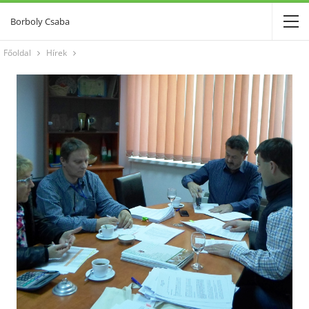
Borboly Csaba
Főoldal
Hírek