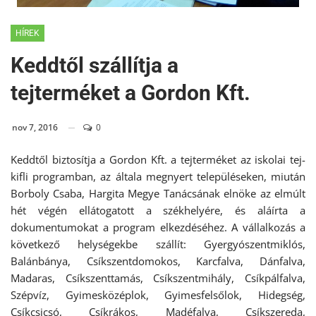
HÍREK
Keddtől szállítja a
tejterméket a Gordon Kft.
nov 7, 2016
0
Keddtől biztosítja a Gordon Kft. a tejterméket az iskolai tej-
kifli programban, az általa megnyert településeken, miután
Borboly Csaba, Hargita Megye Tanácsának elnöke az elmúlt
hét végén ellátogatott a székhelyére, és aláírta a
dokumentumokat a program elkezdéséhez. A vállalkozás a
következő helységekbe szállít: Gyergyószentmiklós,
Balánbánya, Csíkszentdomokos, Karcfalva, Dánfalva,
Madaras, Csíkszenttamás, Csíkszentmihály, Csíkpálfalva,
Szépvíz, Gyimesközéplok, Gyimesfelsőlok, Hidegség,
Csíkcsicsó, Csíkrákos, Madéfalva, Csíkszereda,