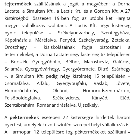
tejtermékek
szállításának a jogát a megyében: a Dorna
Lactate, a Simultan Kft., a Lactis Kft. és a Gordon Kft. A 27
kistérségből összesen 19-ben fog az utóbbi két Hargita
megyei vállalkozás szállítani. A Lactis Kft. négy kistérség
nyolc települése – Székelyudvarhely, Szentegyháza,
Kápolnásfalu, Máréfalva, Fenyéd, Székelyvarság, Zetelaka,
Oroszhegy – kisiskolásainak fogja biztosítani a
tejtermékeket, a Dorna Lactate négy kistérség tíz településén
– Borszék, Gyergyóholló, Bélbor, Maroshévíz, Galócás,
Salamás, Gyergyóvárhegy, Gyergyóremete, Ditró, Szárhegy
–, a Simultan Kft. pedig négy kistérség 15 településén –
Csomafalva, Alfalu, Gyergyóújfalu, Vasláb, Lövéte,
Homoródalmás, Oklánd, Homoródszentmárton,
Felsőboldogfalva, Székelyderzs, Kányád, Etéd,
Szentábrahám, Románandrásfalva, Újszékely.
A
péktermékek
esetében 22 kistérségre hirdettek három
nyertest, amelyek között szintén szerepel helyi vállalkozás is.
A Harmopan 12 településre fog péktermékeket szállítani –