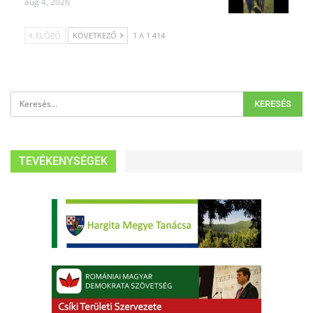
aug 4, 2026
ELŐZŐ
KÖVETKEZŐ
1 A 1 414
TEVÉKENYSÉGEK