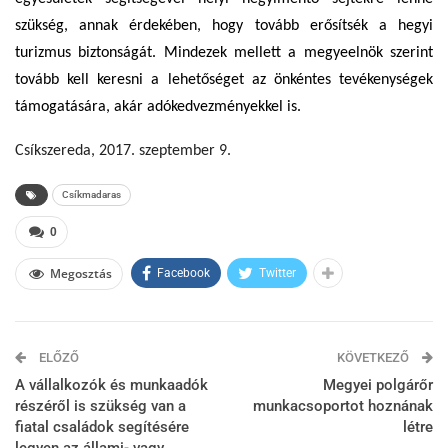
szükség, annak érdekében, hogy tovább erősítsék a hegyi
turizmus biztonságát. Mindezek mellett a megyeelnök szerint
tovább kell keresni a lehetőséget az önkéntes tevékenységek
támogatására, akár adókedvezményekkel is.
Csíkszereda, 2017.
szeptember
9
.
Csíkmadaras
0
Megosztás
Facebook
Twitter
ELŐZŐ
KÖVETKEZŐ
A vállalkozók és munkaadók
Megyei polgárőr
részéről is szükség van a
munkacsoportot hoznának
fiatal családok segítésére
létre