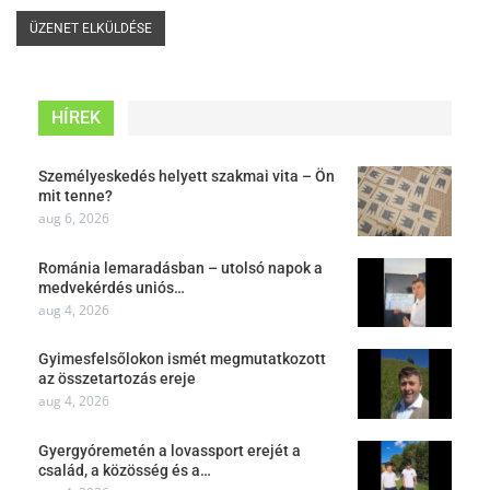
HÍREK
Személyeskedés helyett szakmai vita – Ön
mit tenne?
aug 6, 2026
Románia lemaradásban – utolsó napok a
medvekérdés uniós…
aug 4, 2026
Gyimesfelsőlokon ismét megmutatkozott
az összetartozás ereje
aug 4, 2026
Gyergyóremetén a lovassport erejét a
család, a közösség és a…