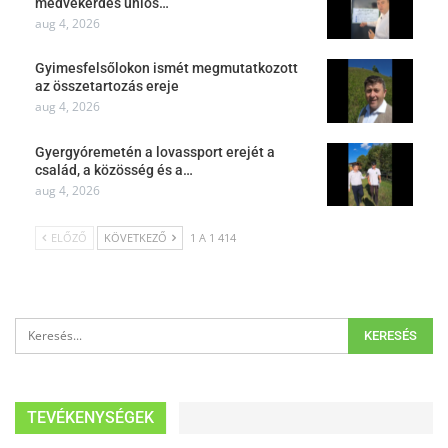
medvekérdés uniós…
aug 4, 2026
Gyimesfelsőlokon ismét megmutatkozott
az összetartozás ereje
aug 4, 2026
Gyergyóremetén a lovassport erejét a
család, a közösség és a…
aug 4, 2026
ELŐZŐ
KÖVETKEZŐ
1 A 1 414
TEVÉKENYSÉGEK