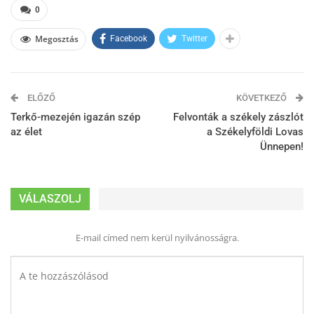
0
Megosztás
Facebook
Twitter
ELŐZŐ
KÖVETKEZŐ
Terkő-mezején igazán szép
Felvonták a székely zászlót
az élet
a Székelyföldi Lovas
Ünnepen!
VÁLASZOLJ
E-mail címed nem kerül nyilvánosságra.