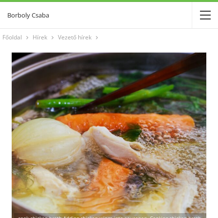
Borboly Csaba
Főoldal
Hírek
Vezető hírek