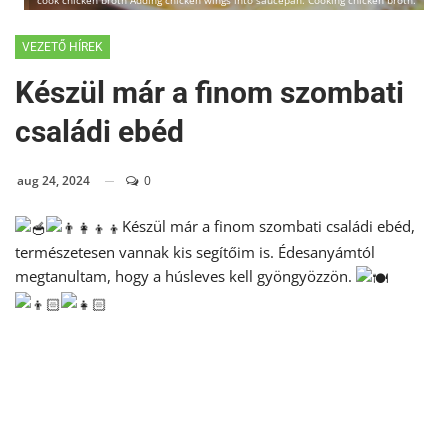
cook chicken broth Adding chicken wings into saucepan. Cooking chicken broth.
VEZETŐ HÍREK
Készül már a finom szombati
családi ebéd
aug 24, 2024
0
Készül már a finom szombati családi ebéd,
természetesen vannak kis segítőim is. Édesanyámtól
megtanultam, hogy a húsleves kell gyöngyözzön.