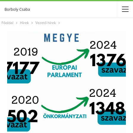
Borboly Csaba
Főoldal
Hírek
Vezető hírek