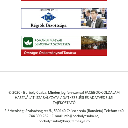
© 2026 - Borboly Csaba. Minden jog fenntartva!
FACEBOOK OLDALAM
HASZNÁLATI SZABÁLYZATA
ADATKEZELÉSI ÉS ADATVÉDELMI
TÁJÉKOZTATÓ
Elérhetőség: Szabadság tér 5., 530140 Csíkszereda (Románia) Telefon: +40
744 399 282 • E-mail:
info@borbolycsaba.ro
,
borbolycsaba@hargitamegye.ro