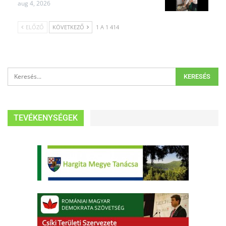
aug 4, 2026
ELŐZŐ
KÖVETKEZŐ
1 A 1 414
TEVÉKENYSÉGEK