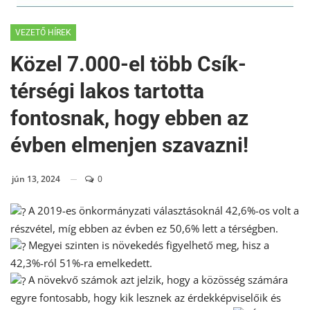
VEZETŐ HÍREK
Közel 7.000-el több Csík-
térségi lakos tartotta
fontosnak, hogy ebben az
évben elmenjen szavazni!
jún 13, 2024
0
A 2019-es önkormányzati választásoknál 42,6%-os volt a
részvétel, míg ebben az évben ez 50,6% lett a térségben.
Megyei szinten is növekedés figyelhető meg, hisz a
42,3%-ról 51%-ra emelkedett.
A növekvő számok azt jelzik, hogy a közösség számára
egyre fontosabb, hogy kik lesznek az érdekképviselőik és