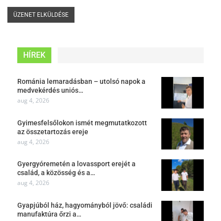
HÍREK
Románia lemaradásban – utolsó napok a
medvekérdés uniós…
aug 4, 2026
Gyimesfelsőlokon ismét megmutatkozott
az összetartozás ereje
aug 4, 2026
Gyergyóremetén a lovassport erejét a
család, a közösség és a…
aug 4, 2026
Gyapjúból ház, hagyományból jövő: családi
manufaktúra őrzi a…