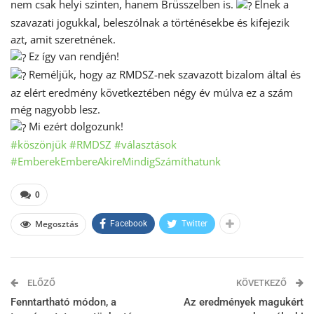
nem csak helyi szinten, hanem Brüsszelben is.
Élnek a
szavazati jogukkal, beleszólnak a történésekbe és kifejezik
azt, amit szeretnének.
Ez így van rendjén!
Reméljük, hogy az RMDSZ-nek szavazott bizalom által és
az elért eredmény következtében négy év múlva ez a szám
még nagyobb lesz.
Mi ezért dolgozunk!
#köszönjük
#RMDSZ
#választások
#EmberekEmbereAkireMindigSzámíthatunk
0
Megosztás
Facebook
Twitter
ELŐZŐ
KÖVETKEZŐ
Fenntartható módon, a
Az eredmények magukért