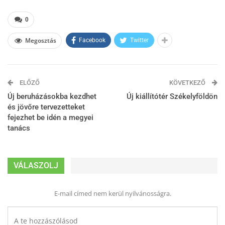
0
Megosztás
Facebook
Twitter
ELŐZŐ
KÖVETKEZŐ
Új beruházásokba kezdhet
Új kiállítótér Székelyföldön
és jövőre tervezetteket
fejezhet be idén a megyei
tanács
VÁLASZOLJ
E-mail címed nem kerül nyilvánosságra.