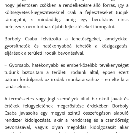
hogy jelentősen csökken a rendelkezésre álló forrás, így a
költségvetés-kiegészítéseknél csak a fejlesztéseket tudják
támogatni, s mindaddig, amíg egy beruházás nincs
befejezve, nem tudnak újabb fejlesztéseket támogatni.
Borboly Csaba felvázolta a lehetőségeket, amelyekkel
gyorsíthatók és hatékonyabbá tehetők a közigazgatási
eljárások a területi irodák bevonásával.
– Gyorsabb, hatékonyabb és emberközelibb tevékenységet
tudunk biztosítani a területi irodáink által, éppen ezért
bátran forduljanak az irodák munkatársaihoz – emelte ki a
tanácselnök.
A természetes vagy jogi személyek által birtokolt javak és
értékek felügyeletének megerősítése érdekében Borboly
Csaba javasolta egy megyei szintű összefogáson alapuló
rendszer kidolgozását, akár a rendőrség és a csendőrség
bevonásával, vagyis olyan megoldás kidolgozását akár