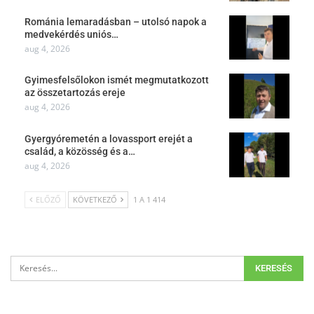
Románia lemaradásban – utolsó napok a
medvekérdés uniós…
aug 4, 2026
Gyimesfelsőlokon ismét megmutatkozott
az összetartozás ereje
aug 4, 2026
Gyergyóremetén a lovassport erejét a
család, a közösség és a…
aug 4, 2026
ELŐZŐ
KÖVETKEZŐ
1 A 1 414