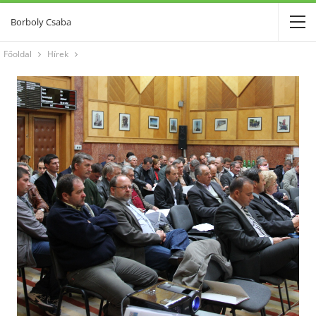
Borboly Csaba
Főoldal
Hírek