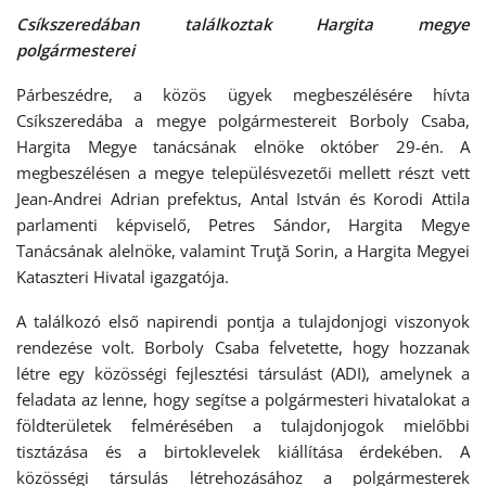
Csíkszeredában találkoztak Hargita megye
polgármesterei
Párbeszédre, a közös ügyek megbeszélésére hívta
Csíkszeredába a megye polgármestereit Borboly Csaba,
Hargita Megye tanácsának elnöke október 29-én. A
megbeszélésen a megye településvezetői mellett részt vett
Jean-Andrei Adrian prefektus, Antal István és Korodi Attila
parlamenti képviselő, Petres Sándor, Hargita Megye
Tanácsának alelnöke, valamint Truţă Sorin, a Hargita Megyei
Kataszteri Hivatal igazgatója.
A találkozó első napirendi pontja a tulajdonjogi viszonyok
rendezése volt. Borboly Csaba felvetette, hogy hozzanak
létre egy közösségi fejlesztési társulást (ADI), amelynek a
feladata az lenne, hogy segítse a polgármesteri hivatalokat a
földterületek felmérésében a tulajdonjogok mielőbbi
tisztázása és a birtoklevelek kiállítása érdekében. A
közösségi társulás létrehozásához a polgármesterek