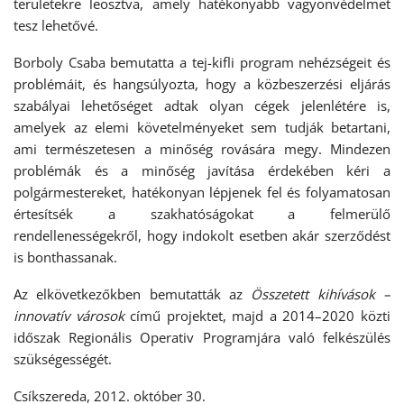
területekre leosztva, amely hatékonyabb vagyonvédelmet
tesz lehetővé.
Borboly Csaba bemutatta a tej-kifli program nehézségeit és
problémáit, és hangsúlyozta, hogy a közbeszerzési eljárás
szabályai lehetőséget adtak olyan cégek jelenlétére is,
amelyek az elemi követelményeket sem tudják betartani,
ami természetesen a minőség rovására megy. Mindezen
problémák és a minőség javítása érdekében kéri a
polgármestereket, hatékonyan lépjenek fel és folyamatosan
értesítsék a szakhatóságokat a felmerülő
rendellenességekről, hogy indokolt esetben akár szerződést
is bonthassanak.
Az elkövetkezőkben bemutatták az
Összetett kihívások –
innovatív városok
című projektet, majd a 2014–2020 közti
időszak Regionális Operativ Programjára való felkészülés
szükségességét.
Csíkszereda, 2012. október 30.