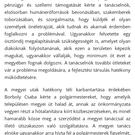
pénzügyi és szellemi támogatását kérte a tanácselnök,
elsősorban humánerőforrások bevonásában, szakemberek
toborzásában, és szorgalmazta, hogy küldjék el olyan
személyek önéletrajzát, akik tudnak és akarnak érdemben
foglalkozni a problémával. Ugyanakkor felvetette egy
ösztöndíj megalapításának szükségességét is, amelyet olyan
diákoknak folyósítanának, akik ezen a területen képezik
magukat, ugyanakkor vállalják, hogy minimum öt évet a
megyében fognak dolgozni. A tanácselnök további ötleteket
vár a probléma megoldására, a fejlesztési társulás hatékony
működtetésére.
A megyei utak hatékony téli karbantartása érdekében
Borboly Csaba kérte a polgármestereket, hogy amelyik
településen megyei út halad át, annak az önkormányzata
vegyen részt a hótalanításra kiírt közbeszerzéseken, és minél
hamarabb kösse meg a szerződést a megyei tanáccsal az
illető útszakaszon való szolgáltatásra. A megyei tanács
elnöke ugyanakkor arra hívta fel a polgármesterek figyelmét,