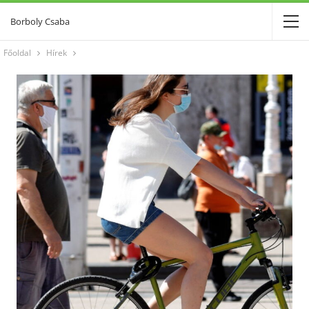
Borboly Csaba
Főoldal
Hírek