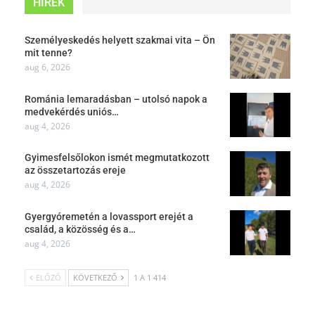
HÍREK
Személyeskedés helyett szakmai vita – Ön
mit tenne?
aug 6, 2026
Románia lemaradásban – utolsó napok a
medvekérdés uniós…
aug 4, 2026
Gyimesfelsőlokon ismét megmutatkozott
az összetartozás ereje
aug 4, 2026
Gyergyóremetén a lovassport erejét a
család, a közösség és a…
aug 4, 2026
ELŐZŐ
KÖVETKEZŐ
1 A 1 414