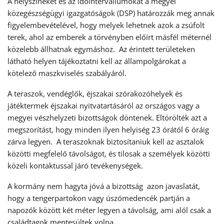
A helyszíneket és az időintervallumokat a megyei
közegészségügyi igazgatóságok (DSP) határozzák meg annak
figyelembevételével, hogy melyek lehetnek azok a zsúfolt
terek, ahol az emberek a törvényben előírt másfél méternél
közelebb állhatnak egymáshoz. Az érintett területeken
látható helyen tájékoztatni kell az állampolgárokat a
kötelező maszkviselés szabályáról.
A teraszok, vendéglők, éjszakai szórakozóhelyek és
játéktermek éjszakai nyitvatartásáról az országos vagy a
megyei vészhelyzeti bizottságok döntenek. Eltörölték azt a
megszorítást, hogy minden ilyen helyiség 23 órától 6 óráig
zárva legyen. A teraszoknak biztosítaniuk kell az asztalok
közötti megfelelő távolságot, és tilosak a személyek közötti
közeli kontaktussal járó tevékenységek.
A kormány nem hagyta jóvá a bizottság azon javaslatát,
hogy a tengerpartokon vagy úszómedencék partján a
napozók között két méter legyen a távolság, ami alól csak a
családtagok mentesültek volna.