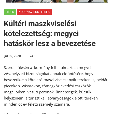
HÍREK
KORONAVÍRUS - HÍREK
Kültéri maszkviselési
kötelezettség: megyei
hatáskör lesz a bevezetése
júl 30, 2020
0
Szerdai ülésén a kormány felhatalmazta a megyei
vészhelyzeti bizottságokat annak eldöntésére, hogy
bevezetik-e a kötelező maszkviselést nyílt tereken is, például
piacokon, vásárokon, tömegközlekedési eszközök
megállóiban, vasúti peronok, ünnepségek, búcsúk
helyszínein, a turisztikai látványosságok előtti tereken
minden öt év feletti személy számára.