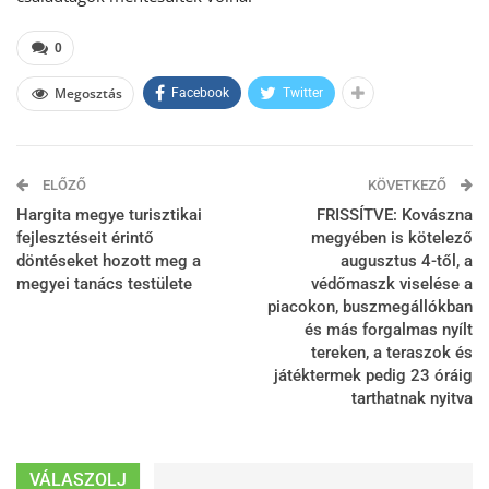
0
Megosztás
Facebook
Twitter
ELŐZŐ
KÖVETKEZŐ
Hargita megye turisztikai
FRISSÍTVE: Kovászna
fejlesztéseit érintő
megyében is kötelező
döntéseket hozott meg a
augusztus 4-től, a
megyei tanács testülete
védőmaszk viselése a
piacokon, buszmegállókban
és más forgalmas nyílt
tereken, a teraszok és
játéktermek pedig 23 óráig
tarthatnak nyitva
VÁLASZOLJ