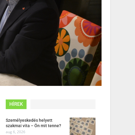
HÍREK
Személyeskedés helyett
szakmai vita – Ön mit tenne?
aug 6, 2026