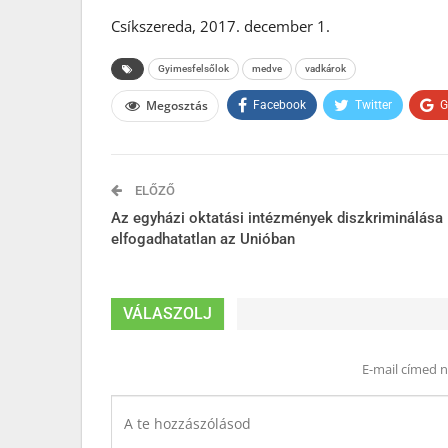
Csíkszereda, 2017. december 1.
Gyimesfelsőlok
medve
vadkárok
Megosztás
Facebook
Twitter
G
ELŐZŐ
Az egyházi oktatási intézmények diszkriminálása
elfogadhatatlan az Unióban
VÁLASZOLJ
E-mail címed 