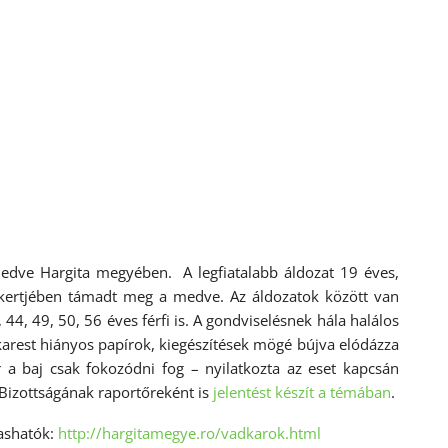
edve Hargita megyében. A legfiatalabb áldozat 19 éves,
t kertjében támadt meg a medve. Az áldozatok között van
44, 49, 50, 56 éves férfi is. A gondviselésnek hála halálos
rest hiányos papírok, kiegészítések mögé bújva elódázza
a baj csak fokozódni fog – nyilatkozta az eset kapcsán
Bizottságának raportőreként is
jelentést készít a témában
.
vashatók:
http://hargitamegye.ro/vadkarok.html