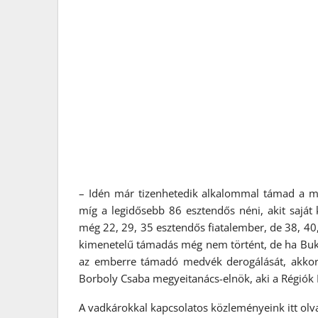
– Idén már tizenhetedik alkalommal támad a m
míg a legidősebb 86 esztendős néni, akit sajá
még 22, 29, 35 esztendős fiatalember, de 38, 40, 
kimenetelű támadás még nem történt, de ha Buka
az emberre támadó medvék derogálását, akkor 
Borboly Csaba megyeitanács-elnök, aki a Régiók 
A vadkárokkal kapcsolatos közleményeink itt ol