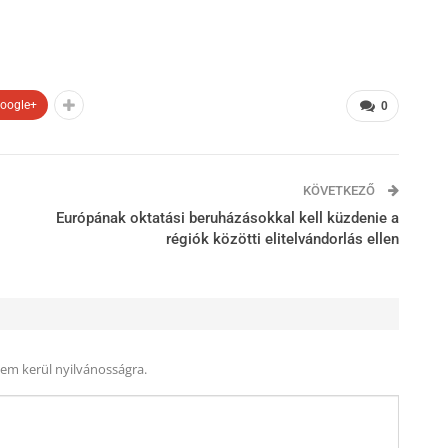
oogle+
0
KÖVETKEZŐ
Európának oktatási beruházásokkal kell küzdenie a
régiók közötti elitelvándorlás ellen
nem kerül nyilvánosságra.