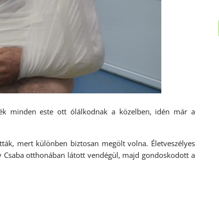
vék minden este ott ólálkodnak a közelben, idén már a
ották, mert különben biztosan megölt volna. Életveszélyes
ly Csaba otthonában látott vendégül, majd gondoskodott a