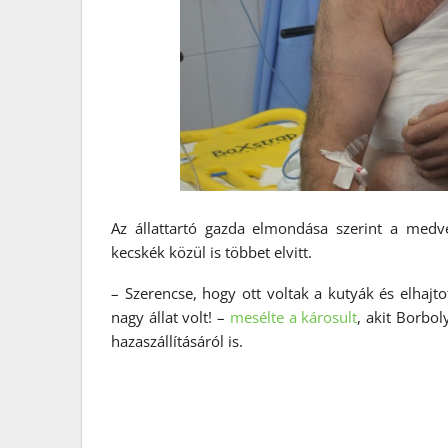
Az állattartó gazda elmondása szerint a med
kecskék közül is többet elvitt.
– Szerencse, hogy ott voltak a kutyák és elhajt
nagy állat volt! –
mesélte a károsult
, akit Borbo
hazaszállításáról is.