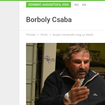
RO
EN
SZOMBAT, AUGUSZTUS 8, 2026
Borboly Csaba
Főoldal
Hírek
Kutyái mentették meg az életét