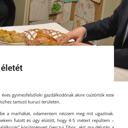
életét
 éves gyimesfelsőloki gazdálkodónak akire csütörtök este
szhez tartozó kuruci területen.
k be a marhákat, odamentem nézzem meg mit ugaztnak.
ekem futott és úgy elütött, hogy 4-5 métert repültem –
lálkozás” körülményeit Gerczuj Tibor, akit ma délután a