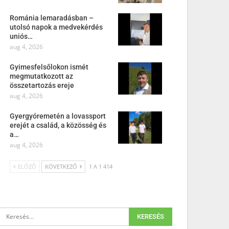
Románia lemaradásban –
utolsó napok a medvekérdés
uniós…
aug 4, 2026
Gyimesfelsőlokon ismét
megmutatkozott az
összetartozás ereje
aug 4, 2026
Gyergyóremetén a lovassport
erejét a család, a közösség és
a…
aug 4, 2026
ELŐZŐ
KÖVETKEZŐ
1 A 1 414