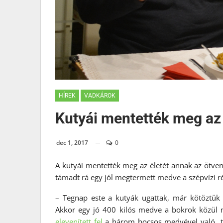
HÍREK
VADKÁROK
Kutyái mentették meg az 
dec 1, 2017
0
A kutyái mentették meg az életét annak az ötven
támadt rá egy jól megtermett medve a szépvízi ré
– Tegnap este a kutyák ugattak, már kötöztü
Akkor egy jó 400 kilós medve a bokrok közül n
elevenített fel
a három bocsos medvével való „ta