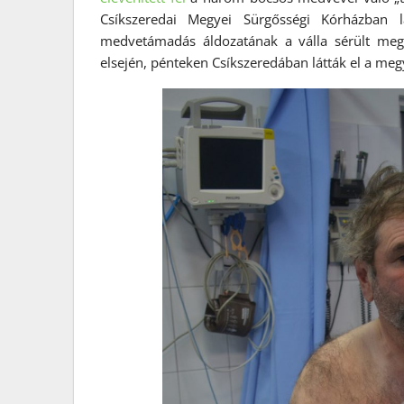
Csíkszeredai Megyei Sürgősségi Kórházban 
medvetámadás áldozatának a válla sérült meg
elsején, pénteken Csíkszeredában látták el a me