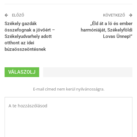
ELŐZŐ
KÖVETKEZŐ
Székely gazdák
„Éld át a ló és ember
összefognak a jövőért –
harmóniáját, Székelyföldi
Székelyudvarhely adott
Lovas Ünnep!”
otthont az idei
búzaösszeöntésnek
VÁLASZOLJ
E-mail címed nem kerül nyilvánosságra.