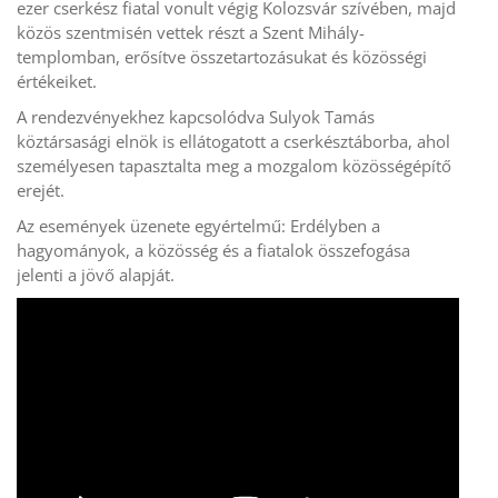
ezer cserkész fiatal vonult végig Kolozsvár szívében, majd
közös szentmisén vettek részt a Szent Mihály-
templomban, erősítve összetartozásukat és közösségi
értékeiket.
A rendezvényekhez kapcsolódva Sulyok Tamás
köztársasági elnök is ellátogatott a cserkésztáborba, ahol
személyesen tapasztalta meg a mozgalom közösségépítő
erejét.
Az események üzenete egyértelmű: Erdélyben a
hagyományok, a közösség és a fiatalok összefogása
jelenti a jövő alapját.