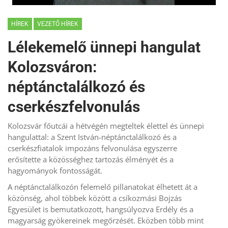
HÍREK
VEZETŐ HÍREK
Lélekemelő ünnepi hangulat
Kolozsváron:
néptánctalálkozó és
cserkészfelvonulás
Kolozsvár főutcái a hétvégén megteltek élettel és ünnepi
hangulattal: a Szent István-néptánctalálkozó és a
cserkészfiatalok impozáns felvonulása egyszerre
erősítette a közösséghez tartozás élményét és a
hagyományok fontosságát.
A néptánctalálkozón felemelő pillanatokat élhetett át a
közönség, ahol többek között a csíkozmási Bojzás
Egyesület is bemutatkozott, hangsúlyozva Erdély és a
magyarság gyökereinek megőrzését. Eközben több mint