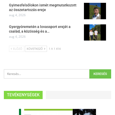
Gyimesfelsőlokon ismét megmutatkozott
az összetartozás ereje
aug 4, 2026
Gyergyóremetén a lovassport erejét a
család, a közösség és a…
aug 4, 2026
ELŐZŐ
KÖVETKEZŐ
1 A 1 414
TEVÉKENYSÉGEK