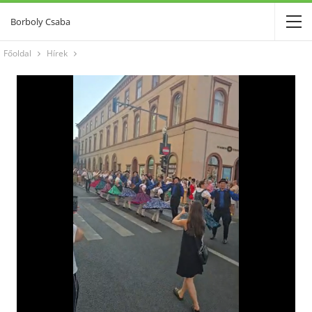
Borboly Csaba
Főoldal
Hírek