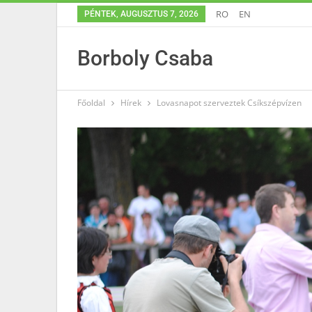
RO
EN
PÉNTEK, AUGUSZTUS 7, 2026
Borboly Csaba
Főoldal
Hírek
Lovasnapot szerveztek Csíkszépvízen