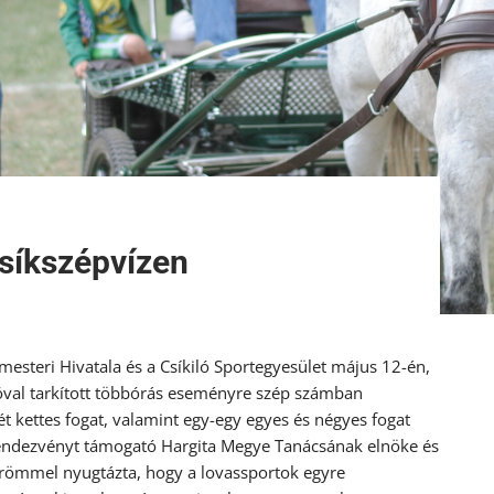
síkszépvízen
esteri Hivatala és a Csíkiló Sportegyesület május 12-én,
atóval tarkított többórás eseményre szép számban
két kettes fogat, valamint egy-egy egyes és négyes fogat
 rendezvényt támogató Hargita Megye Tanácsának elnöke és
örömmel nyugtázta, hogy a lovassportok egyre