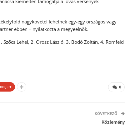
anácsa kiemelten támogatja a lovas versenyek
 Székelyföld nagykövetei lehetnek egy-egy országos vagy
rtner ebben – nyilatkozta a megyeelnök.
. Szőcs Lehel, 2. Orosz László, 3. Bodó Zoltán, 4. Romfeld
oogle+
0
KÖVETKEZŐ
Közlemény