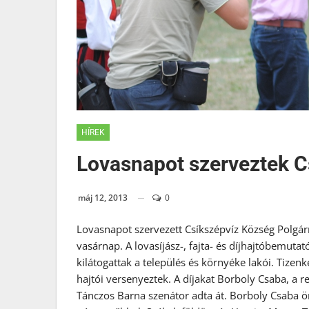
HÍREK
Lovasnapot szerveztek C
máj 12, 2013
0
Lovasnapot szervezett Csíkszépvíz Község Polgárm
vasárnap. A lovasíjász-, fajta- és díjhajtóbemut
kilátogattak a település és környéke lakói. Tizen
hajtói versenyeztek. A díjakat Borboly Csaba, a
Tánczos Barna szenátor adta át. Borboly Csaba 