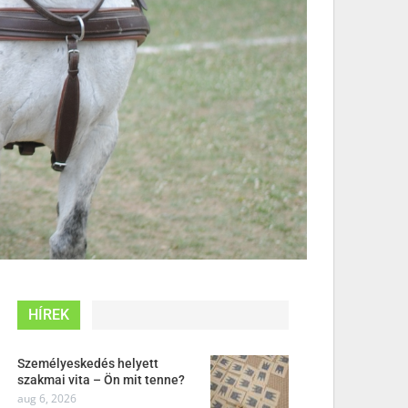
HÍREK
Személyeskedés helyett
szakmai vita – Ön mit tenne?
aug 6, 2026