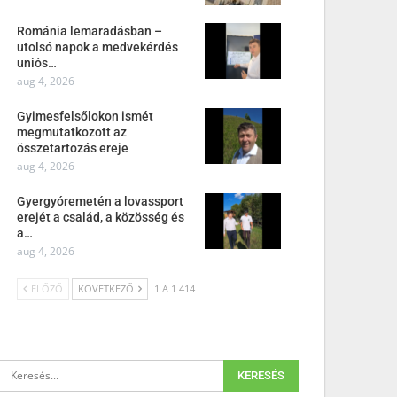
Románia lemaradásban –
utolsó napok a medvekérdés
uniós…
aug 4, 2026
Gyimesfelsőlokon ismét
megmutatkozott az
összetartozás ereje
aug 4, 2026
Gyergyóremetén a lovassport
erejét a család, a közösség és
a…
aug 4, 2026
ELŐZŐ
KÖVETKEZŐ
1 A 1 414