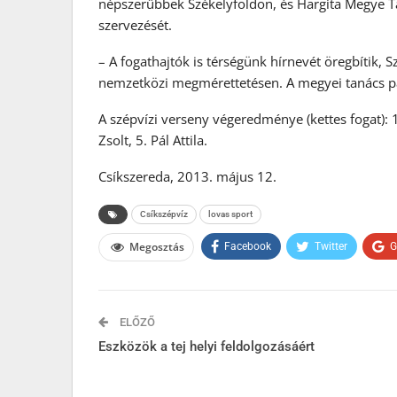
népszerűbbek Székelyföldön, és Hargita Megye T
szervezését.
– A fogathajtók is térségünk hírnevét öregbítik,
nemzetközi megmérettetésen. A megyei tanács pa
A szépvízi verseny végeredménye (kettes fogat): 1
Zsolt, 5. Pál Attila.
Csíkszereda, 2013. május 12.
Csíkszépvíz
lovas sport
Megosztás
Facebook
Twitter
G
ELŐZŐ
Eszközök a tej helyi feldolgozásáért