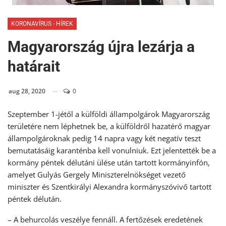
KORONAVÍRUS - HÍREK
Magyarország újra lezárja a
határait
aug 28, 2020
0
Szeptember 1-jétől a külföldi állampolgárok Magyarország
területére nem léphetnek be, a külföldről hazatérő magyar
állampolgároknak pedig 14 napra vagy két negatív teszt
bemutatásáig karanténba kell vonulniuk. Ezt jelentették be a
kormány péntek délutáni ülése után tartott kormányinfón,
amelyet Gulyás Gergely Miniszterelnökséget vezető
miniszter és Szentkirályi Alexandra kormányszóvivő tartott
péntek délután.
– A behurcolás veszélye fennáll. A fertőzések eredetének