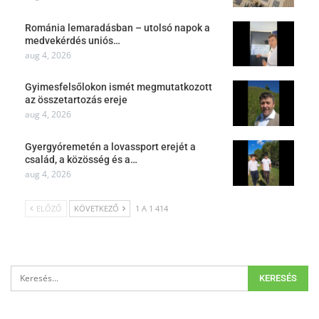
Románia lemaradásban – utolsó napok a
medvekérdés uniós…
aug 4, 2026
Gyimesfelsőlokon ismét megmutatkozott
az összetartozás ereje
aug 4, 2026
Gyergyóremetén a lovassport erejét a
család, a közösség és a…
aug 4, 2026
ELŐZŐ
KÖVETKEZŐ
1 A 1 414