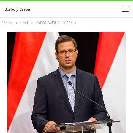
Borboly Csaba
Főoldal
Hírek
KORONAVÍRUS - HÍREK