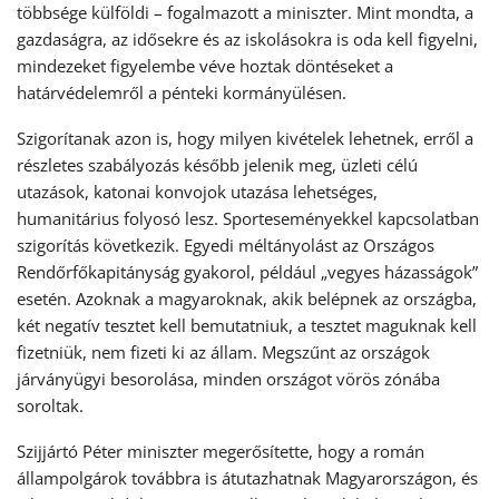
többsége külföldi – fogalmazott a miniszter. Mint mondta, a
gazdaságra, az idősekre és az iskolásokra is oda kell figyelni,
mindezeket figyelembe véve hoztak döntéseket a
határvédelemről a pénteki kormányülésen.
Szigorítanak azon is, hogy milyen kivételek lehetnek, erről a
részletes szabályozás később jelenik meg, üzleti célú
utazások, katonai konvojok utazása lehetséges,
humanitárius folyosó lesz. Sporteseményekkel kapcsolatban
szigorítás következik. Egyedi méltányolást az Országos
Rendőrfőkapitányság gyakorol, például „vegyes házasságok”
esetén. Azoknak a magyaroknak, akik belépnek az országba,
két negatív tesztet kell bemutatniuk, a tesztet maguknak kell
fizetniük, nem fizeti ki az állam. Megszűnt az országok
járványügyi besorolása, minden országot vörös zónába
soroltak.
Szijjártó Péter miniszter megerősítette, hogy a román
állampolgárok továbbra is átutazhatnak Magyarországon, és