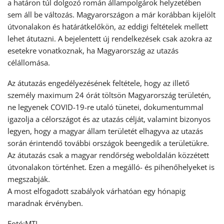
a határon túl dolgozó román állampolgárok helyzetében
sem áll be változás. Magyarországon a már korábban kijelölt
útvonalakon és határátkelőkön, az eddigi feltételek mellett
lehet átutazni. A bejelentett új rendelkezések csak azokra az
esetekre vonatkoznak, ha Magyarország az utazás
célállomása.
Az átutazás engedélyezésének feltétele, hogy az illető
személy maximum 24 órát töltsön Magyarország területén,
ne legyenek COVID-19-re utaló tünetei, dokumentummal
igazolja a célországot és az utazás célját, valamint bizonyos
legyen, hogy a magyar állam területét elhagyva az utazás
során érintendő további országok beengedik a területükre.
Az átutazás csak a magyar rendőrség weboldalán közzétett
útvonalakon történhet. Ezen a megálló- és pihenőhelyeket is
megszabják.
A most elfogadott szabályok várhatóan egy hónapig
maradnak érvényben.
Fotó:MTI