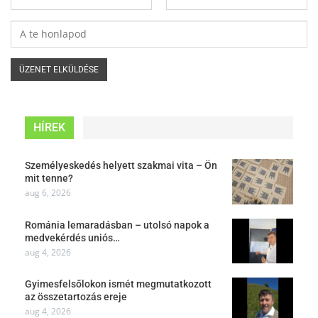
HÍREK
Személyeskedés helyett szakmai vita – Ön
mit tenne?
aug 6, 2026
Románia lemaradásban – utolsó napok a
medvekérdés uniós…
aug 4, 2026
Gyimesfelsőlokon ismét megmutatkozott
az összetartozás ereje
aug 4, 2026