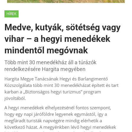
HÍREK
Medve, kutyák, sötétség vagy
vihar – a hegyi menedékek
mindentől megóvnak
Több mint 30 menedékház áll a túrázók
rendelkezésére Hargita megyében
Hargita Megye Tanácsának Hegyi és Barlangimentő
Közszolgálata több mint 30 menedékházat épített és tart
karban a „Biztonságos hegyi turizmus” program
jóvoltából.
A hegyi menedékek elhelyezésénél fontos szempont,
hogy egy napi járóföldre legyenek egymástól, így a
megfáradt turisták napvégére mindig elérhetik a
következő házat. A megyénkben lévő hegyi menedékek