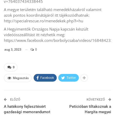
v=764037434338445
A megye területén található menedékházakról valamint
azok pontos koordinátájáról itt tájékozódhatnak:
http://specialrescue.ro/menedekek.php?l=hu
A Hegyimentők Országos Napja kapcsán készült
videóösszeállítást itt nézhetik meg:
https://www.facebook.com/borbolycsaba/videos/168484233
aug 3, 2023
0
0
Megosztás
Facebook
Twitter
ELŐZŐ
KÖVETKEZŐ
A hatékony fejlesztésért
Petícióban tiltakoznak a
gazdasági memorandumot
Hargita megyei