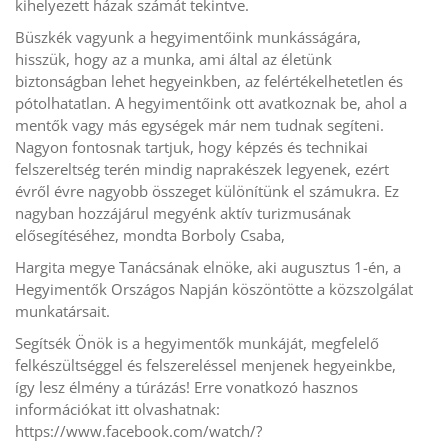
kihelyezett házak számát tekintve.
Büszkék vagyunk a hegyimentőink munkásságára,
hisszük, hogy az a munka, ami által az életünk
biztonságban lehet hegyeinkben, az felértékelhetetlen és
pótolhatatlan. A hegyimentőink ott avatkoznak be, ahol a
mentők vagy más egységek már nem tudnak segíteni.
Nagyon fontosnak tartjuk, hogy képzés és technikai
felszereltség terén mindig naprakészek legyenek, ezért
évről évre nagyobb összeget különítünk el számukra. Ez
nagyban hozzájárul megyénk aktív turizmusának
elősegítéséhez, mondta Borboly Csaba,
Hargita megye Tanácsának elnöke, aki augusztus 1-én, a
Hegyimentők Országos Napján köszöntötte a közszolgálat
munkatársait.
Segítsék Önök is a hegyimentők munkáját, megfelelő
felkészültséggel és felszereléssel menjenek hegyeinkbe,
így lesz élmény a túrázás! Erre vonatkozó hasznos
információkat itt olvashatnak:
https://www.facebook.com/watch/?