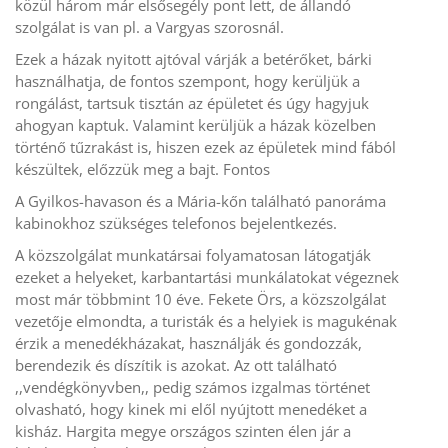
közül három már elsősegély pont lett, de állandó
szolgálat is van pl. a Vargyas szorosnál.
Ezek a házak nyitott ajtóval várják a betérőket, bárki
használhatja, de fontos szempont, hogy kerüljük a
rongálást, tartsuk tisztán az épületet és úgy hagyjuk
ahogyan kaptuk. Valamint kerüljük a házak közelben
történő tűzrakást is, hiszen ezek az épületek mind fából
készültek, előzzük meg a bajt. Fontos
A Gyilkos-havason és a Mária-kőn található panoráma
kabinokhoz szükséges telefonos bejelentkezés.
A közszolgálat munkatársai folyamatosan látogatják
ezeket a helyeket, karbantartási munkálatokat végeznek
most már többmint 10 éve. Fekete Örs, a közszolgálat
vezetője elmondta, a turisták és a helyiek is magukénak
érzik a menedékházakat, használják és gondozzák,
berendezik és díszítik is azokat. Az ott található
,,vendégkönyvben,, pedig számos izgalmas történet
olvasható, hogy kinek mi elől nyújtott menedéket a
kisház. Hargita megye országos szinten élen jár a