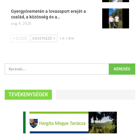
Gyergyóremetén a lovassport erejét a
család, a közösség és a…
aug 4, 2026
ELŐZŐ
KÖVETKEZŐ
1 A 1 414
TEVÉKENYSÉGEK