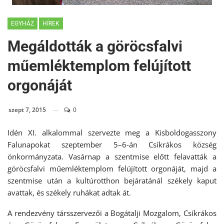
EGYHÁZ
HÍREK
Megáldották a göröcsfalvi
műemléktemplom felújított
orgonáját
szept 7, 2015
0
Idén XI. alkalommal szervezte meg a Kisboldogasszony
Falunapokat szeptember 5–6-án Csíkrákos község
önkormányzata. Vasárnap a szentmise előtt felavatták a
göröcsfalvi műemléktemplom felújított orgonáját, majd a
szentmise után a kultúrotthon bejáratánál székely kaput
avattak, és székely ruhákat adtak át.
A rendezvény társszervezői a Bogátalji Mozgalom, Csíkrákos