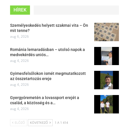
HÍREK
Személyeskedés helyett szakmai vita – Ön
mit tenne?
aug 6, 2026
Románia lemaradásban – utolsó napok a
medvekérdés uniós…
aug 4, 2026
Gyimesfelsőlokon ismét megmutatkozott
az összetartozás ereje
aug 4, 2026
Gyergyóremetén a lovassport erejét a
család, a közösség és a…
aug 4, 2026
ELŐZŐ
KÖVETKEZŐ
1 A 1 414