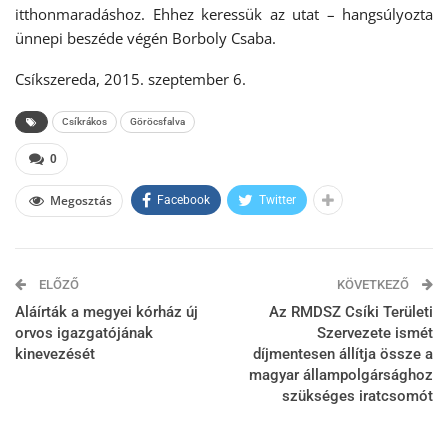
itthonmaradáshoz. Ehhez keressük az utat – hangsúlyozta
ünnepi beszéde végén Borboly Csaba.
Csíkszereda, 2015. szeptember 6.
Csíkrákos
Göröcsfalva
0
Megosztás
Facebook
Twitter
ELŐZŐ
KÖVETKEZŐ
Aláírták a megyei kórház új
Az RMDSZ Csíki Területi
orvos igazgatójának
Szervezete ismét
kinevezését
díjmentesen állítja össze a
magyar állampolgársághoz
szükséges iratcsomót