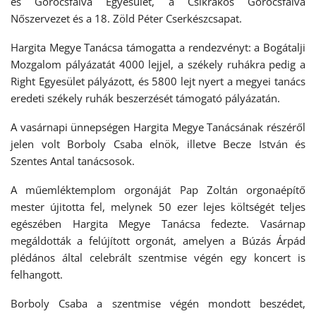
és Göröcsfalva Egyesület, a Csíkrákos Göröcsfalva
Nőszervezet és a 18. Zöld Péter Cserkészcsapat.
Hargita Megye Tanácsa támogatta a rendezvényt: a Bogátalji
Mozgalom pályázatát 4000 lejjel, a székely ruhákra pedig a
Right Egyesület pályázott, és 5800 lejt nyert a megyei tanács
eredeti székely ruhák beszerzését támogató pályázatán.
A vasárnapi ünnepségen Hargita Megye Tanácsának részéről
jelen volt Borboly Csaba elnök, illetve Becze István és
Szentes Antal tanácsosok.
A műemléktemplom orgonáját Pap Zoltán orgonaépítő
mester újitotta fel, melynek 50 ezer lejes költségét teljes
egészében Hargita Megye Tanácsa fedezte. Vasárnap
megáldották a felújított orgonát, amelyen a Búzás Árpád
plédános által celebrált szentmise végén egy koncert is
felhangott.
Borboly Csaba a szentmise végén mondott beszédet,