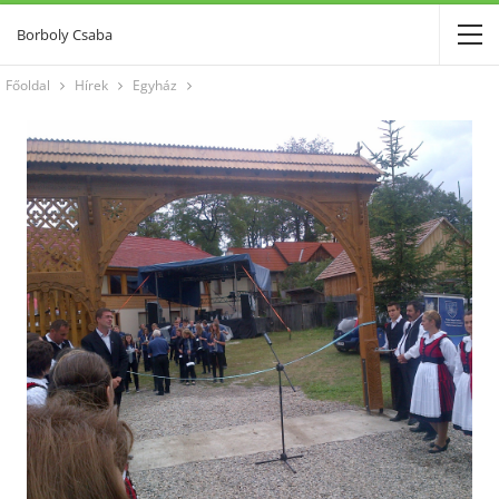
Borboly Csaba
Főoldal
Hírek
Egyház