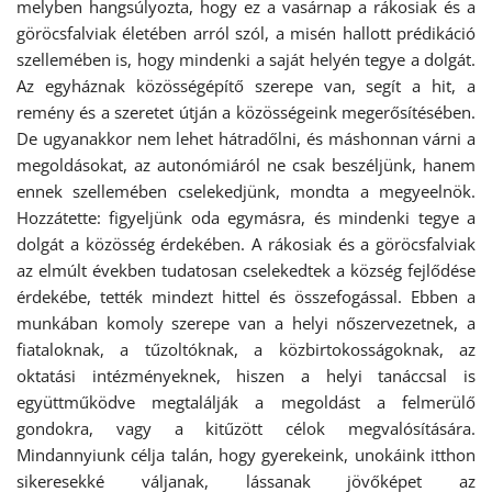
melyben hangsúlyozta, hogy ez a vasárnap a rákosiak és a
göröcsfalviak életében arról szól, a misén hallott prédikáció
szellemében is, hogy mindenki a saját helyén tegye a dolgát.
Az egyháznak közösségépítő szerepe van, segít a hit, a
remény és a szeretet útján a közösségeink megerősítésében.
De ugyanakkor nem lehet hátradőlni, és máshonnan várni a
megoldásokat, az autonómiáról ne csak beszéljünk, hanem
ennek szellemében cselekedjünk, mondta a megyeelnök.
Hozzátette: figyeljünk oda egymásra, és mindenki tegye a
dolgát a közösség érdekében. A rákosiak és a göröcsfalviak
az elmúlt években tudatosan cselekedtek a község fejlődése
érdekébe, tették mindezt hittel és összefogással. Ebben a
munkában komoly szerepe van a helyi nőszervezetnek, a
fiataloknak, a tűzoltóknak, a közbirtokosságoknak, az
oktatási intézményeknek, hiszen a helyi tanáccsal is
együttműködve megtalálják a megoldást a felmerülő
gondokra, vagy a kitűzött célok megvalósítására.
Mindannyiunk célja talán, hogy gyerekeink, unokáink itthon
sikeresekké váljanak, lássanak jövőképet az