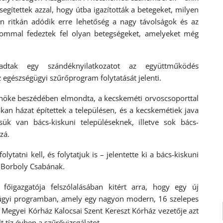
egítettek azzal, hogy útba igazították a betegeket, milyen
en ritkán adódik erre lehetőség a nagy távolságok és az
alommal fedeztek fel olyan betegségeket, amelyeket még
dtak egy szándéknyilatkozatot az együttműködés
 egészségügyi szűrőprogram folytatását jelenti.
lnöke beszédében elmondta, a kecskeméti orvoscsoporttal
kan házat építettek a településen, és a kecskemétiek java
ésük van bács-kiskuni településeknek, illetve sok bács-
zá.
lytatni kell, és folytatjuk is – jelentette ki a bács-kiskuni
t Borboly Csabának.
főigazgatója felszólalásában kitért arra, hogy egy új
ügyi programban, amely egy nagyon modern, 16 szelepes
 Megyei Kórház Kalocsai Szent Kereszt Kórház vezetője azt
t tíz évben a szűrővizsgálatot.