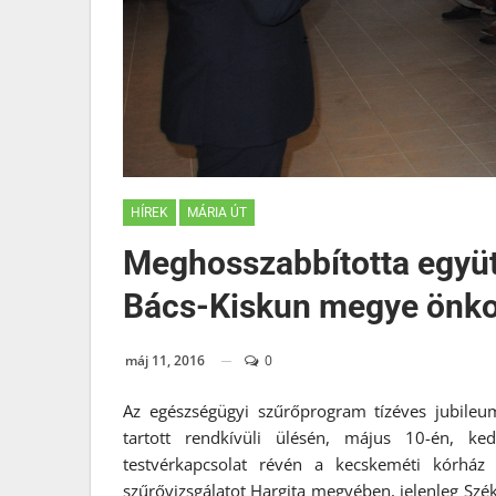
HÍREK
MÁRIA ÚT
Meghosszabbította együ
Bács-Kiskun megye önk
máj 11, 2016
0
Az egészségügyi szűrőprogram tízéves jubile
tartott rendkívüli ülésén, május 10-én, k
testvérkapcsolat révén a kecskeméti kórház
szűrővizsgálatot Hargita megyében, jelenleg Szé