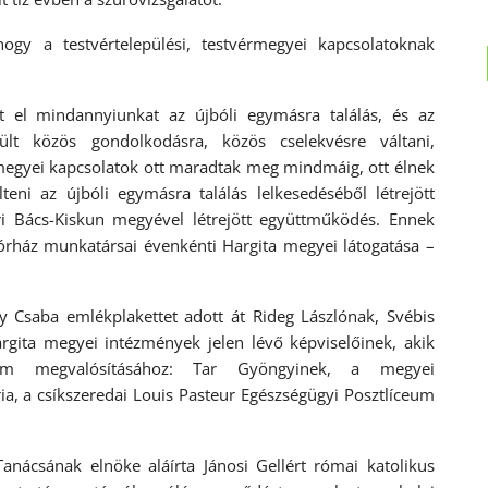
ogy a testvértelepülési, testvérmegyei kapcsolatoknak
tt el mindannyiunkat az újbóli egymásra találás, és az
lt közös gondolkodásra, közös cselekvésre váltani,
érmegyei kapcsolatok ott maradtak meg mindmáig, ott élnek
eni az újbóli egymásra találás lelkesedéséből létrejött
éri Bács-Kiskun megyével létrejött együttműködés. Ennek
órház munkatársai évenkénti Hargita megyei látogatása –
y Csaba emlékplakettet adott át Rideg Lászlónak, Svébis
gita megyei intézmények jelen lévő képviselőinek, akik
gram megvalósításához: Tar Gyöngyinek, a megyei
ia, a csíkszeredai Louis Pasteur Egészségügyi Posztlíceum
anácsának elnöke aláírta Jánosi Gellért római katolikus