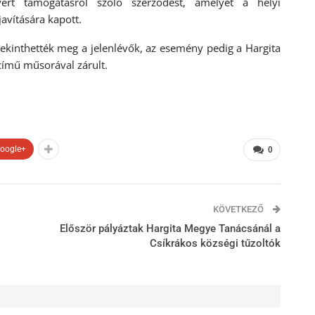
ert támogatásról szóló szerződést, amelyet a helyi
avítására kapott.
tekinthették meg a jelenlévők, az esemény pedig a Hargita
ímű műsorával zárult.
oogle+
0
KÖVETKEZŐ
Először pályáztak Hargita Megye Tanácsánál a
Csíkrákos községi tűzoltók