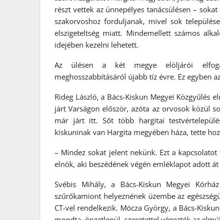
részt vettek az ünnepélyes tanácsülésen – sokat s
szakorvoshoz forduljanak, mivel sok település
elszigeteltség miatt. Mindemellett számos alk
idejében kezelni lehetett.
Az ülésen a két megye elöljárói elfoga
meghosszabbításáról újabb tíz évre. Ez egyben az
Rideg László, a Bács-Kiskun Megyei Közgyűlés e
járt Varságon először, azóta az orvosok közül so
már járt itt. Sőt több hargitai testvértelepül
kiskuninak van Hargita megyében háza, tette hoz
– Mindez sokat jelent nekünk. Ezt a kapcsolatot fo
elnök, aki beszédének végén emléklapot adott á
Svébis Mihály, a Bács-Kiskun Megyei Kórház 
szűrőkamiont helyeznének üzembe az egészség
CT-vel rendelkezik. Mócza György, a Bács-Kiskun
mondta, önzetlenül, szeretettel végezték az elmúl