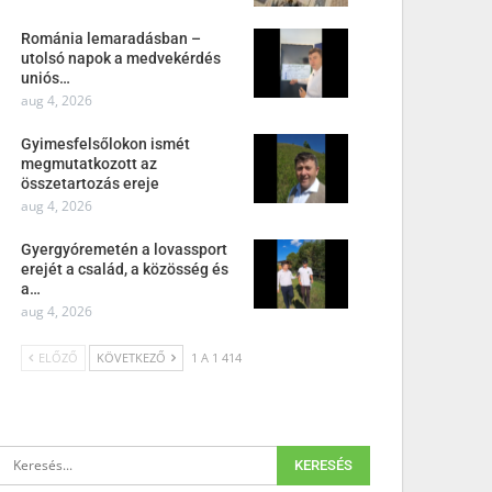
Románia lemaradásban –
utolsó napok a medvekérdés
uniós…
aug 4, 2026
Gyimesfelsőlokon ismét
megmutatkozott az
összetartozás ereje
aug 4, 2026
Gyergyóremetén a lovassport
erejét a család, a közösség és
a…
aug 4, 2026
ELŐZŐ
KÖVETKEZŐ
1 A 1 414