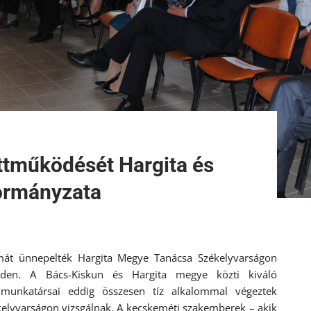
ttműködését Hargita és
ormányzata
umát ünnepelték Hargita Megye Tanácsa Székelyvarságon
edden. A Bács-Kiskun és Hargita megye közti kiváló
 munkatársai eddig összesen tíz alkalommal végeztek
kelyvarságon vizsgálnak. A kecskeméti szakemberek – akik