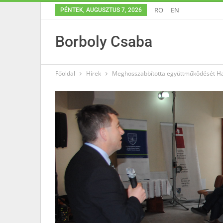
RO
EN
PÉNTEK, AUGUSZTUS 7, 2026
Borboly Csaba
Főoldal
Hírek
Meghosszabbította együttműködését Ha