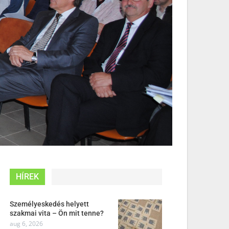
HÍREK
Személyeskedés helyett
szakmai vita – Ön mit tenne?
aug 6, 2026