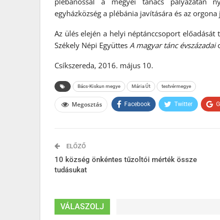
plébánossal a megyei tanács pályázatán ny
egyházközség a plébánia javítására és az orgona j
Az ülés elején a helyi néptánccsoport előadását 
Székely Népi Együttes
A magyar tánc évszázadai
c
Csíkszereda, 2016. május 10.
Bács-Kiskun megye
Mária Út
testvérmegye
Megosztás
Facebook
Twitter
G
ELŐZŐ
10 község önkéntes tűzoltói mérték össze
tudásukat
VÁLASZOLJ