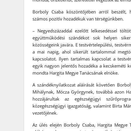
Borboly Csaba köszöntőjében arról beszélt, h
számos pozitív hozadékuk van térségünkben.
– Negyedszázaddal ezelőtt lelkesedéssel töltö
együttműködési szándékot sok helyen sikerü
közösségeink javára. E testvértelepülési, testv
a mai napig, ahol sikerült tartalommal megtölt
kapcsolatot. Ilyen tartalmas kapcsolat a testv
egyik nagyon jelentős hozadéka a kecskeméti k
mondta Hargita Megye Tanácsának elnöke.
A szándéknyilatkozat aláírását követően Borbol
Mihálynak, Mócza Györgynek, továbbá azon Har
hozzájárultak az egészségügyi szűrőpro
közegészségügyi igazgatóság, valamint Birta Már
vezetőjének.
Az ülés elején Borboly Csaba, Hargita Megye T