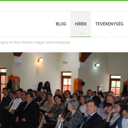
BLOG
HÍREK
TEVÉKENYSÉG
rgita és Bács-Kiskun megye önkormányzata