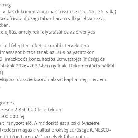
somag
lák dokumentációjának frissítése (15., 16., 25. villa)
ódfürdői ifjúsági tábor három villájáról van szó,
tben.
 felújítás, amelynek folytatásához az érvényes
n kell felépíteni őket, a korábbi tervek nem
lmasságot biztosítanak az EU-s pályázatokon.
3. intézkedés konzultációs útmutatóját (ifjúsági és
ti ablakok 2026–2027-ben nyílnak. Dokumentáció nélkül
4]
felújítási dosszié koordinálását kapha meg – érdemi
.
ogramok
zesen 2 850 000 lej értékben:
 500 000 lej
 irányzott elő. A módosító ezt a csíki övezetre
elkedően magas a vallási örökség sűrűsége (UNESCO-
k, történeti orgonák), amelyek folyamatos