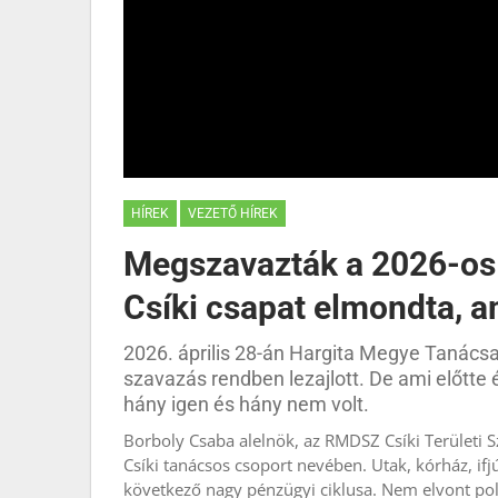
HÍREK
VEZETŐ HÍREK
Megszavazták a 2026-os 
Csíki csapat elmondta, ami
2026. április 28-án Hargita Megye Tanács
szavazás rendben lezajlott. De ami előtte
hány igen és hány nem volt.
Borboly Csaba alelnök, az RMDSZ Csíki Területi 
Csíki tanácsos csoport nevében. Utak, kórház, ifj
következő nagy pénzügyi ciklusa. Nem elvont polit