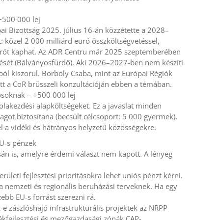
+500 000 lej
pai Bizottság 2025. július 16-án közzétette a 2028–
: közel 2 000 milliárd euró összköltségvetéssel,
urót kaphat. Az ADR Centru már 2025 szeptemberében
ítését (Bálványosfürdő). Aki 2026–2027-ben nem készíti
lusból kiszorul. Borboly Csaba, mint az Európai Régiók
ett a CoR brüsszeli konzultációján ebben a témában.
osoknak – +500 000 lej
kolakezdési alapköltségeket. Ez a javaslat minden
got biztosítana (becsült célcsoport: 5 000 gyermek),
el a vidéki és hátrányos helyzetű közösségekre.
EU-s pénzek
sán is, amelyre érdemi választ nem kapott. A lényeg
eti fejlesztési prioritásokra lehet uniós pénzt kérni.
a nemzeti és regionális beruházási terveknek. Ha egy
ebb EU-s forrást szerezni rá.
k-e zászlóshajó infrastrukturális projektek az NRPP
ékfejlesztési és mezőgazdasági zónák CAP-