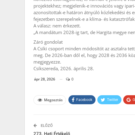
projektekhez; megjelenik-e innovációs vagy ipari-
azonosítottak-e határon átnyúló közlekedési és en
fejezetben szerepelnek-e a klíma- és katasztrófa
A válasz: nem érkezett.
„A mandátum 2028-ig tart, de Hargita megye ne
Záró gondolat
A Csíki csoport minden módosítót az asztalra tett
meg. De 2026-ban dől el, hogy 2028 és 2036 közö
megjegyezze.
Csíkszereda, 2026. április 28.
ápr 28, 2026
0
Megosztás
Facebook
Twitter
G
ELŐZŐ
273. Heti Értékelő