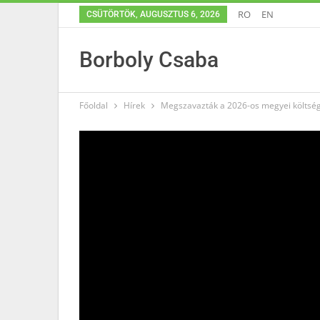
RO
EN
CSÜTÖRTÖK, AUGUSZTUS 6, 2026
Borboly Csaba
Főoldal
Hírek
Megszavazták a 2026-os megyei költségve