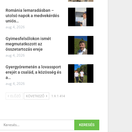
Románia lemaradásban –
utolsó napok a medvekérdés
uniós…
aug 4, 2026
Gyimesfelsőlokon ismét
megmutatkozott az
összetartozás ereje
aug 4, 2026
Gyergyóremetén a lovassport
erejét a család, a közösség és
a…
aug 4, 2026
ELŐZŐ
KÖVETKEZŐ
1 A 1 414