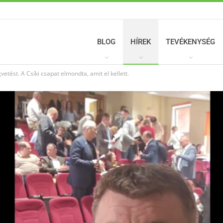
BLOG
HÍREK
TEVÉKENYSÉG
tést. A Csíki csapat elmondta, amit el kellett.