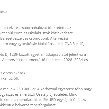
tése
ített víz- és csatornahálózat tönkretette az
zvetlenül érinti az iskolabuszok közlekedését.
 Balesetveszélyes csomópont. A tervezési
lom vagy gyorsítósáv kialakítása felé, CNAIR és IPJ
 és DJ 123F között egyetlen útkapcsolatot jelent ez a
sz. A tervezési dokumentáció feltétele a 2028–2034-es
 és orvoslakások
ikai út, SJU
da mellé – 250 000 lej: A kórháznál egyszerre több nagy
yógyászat és a Fertőző Osztály új épületei. Mind
lokkolja a mentőautók és SMURD egységek útját. Az
ökkenti a belváros teherforgalmát.