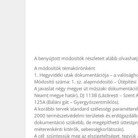
A benyújtott módosítók részleteit alább olvashatj
A módosítók témakörönként
1. Hegyvidéki utak dokumentációja – a valóságho
Módosító száma: 1. sz. alapmódosító – Útépítés
A javaslat négy megyei út műszaki dokumentációjá
Neamț megye határ), DJ 113B (Lăzărești – Szent A
125A (Báláni gát – Gyergyószentmiklós).
A korábbi tervek standard szélességi paramétere
2000 természetvédelmi területek és erdőgazdálko
dokumentáció szűkebb, de megépíthető úttestprof
méterenkénti kitérők, sebességkorlátozás).
A cél: szüntessük meg az elszigeteltséget, tegyü