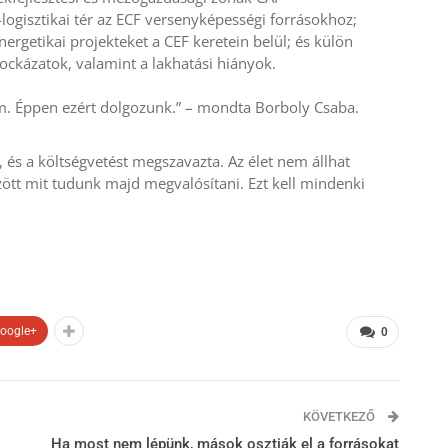
logisztikai tér az ECF versenyképességi forrásokhoz;
ergetikai projekteket a CEF keretein belül; és külön
kockázatok, valamint a lakhatási hiányok.
m. Éppen ezért dolgozunk.” – mondta Borboly Csaba.
, és a költségvetést megszavazta. Az élet nem állhat
tt mit tudunk majd megvalósítani. Ezt kell mindenki
oogle+
0
KÖVETKEZŐ
Ha most nem lépünk, mások osztják el a forrásokat