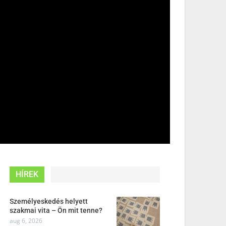
HÍREK
Személyeskedés helyett
szakmai vita – Ön mit tenne?
aug 6, 2026