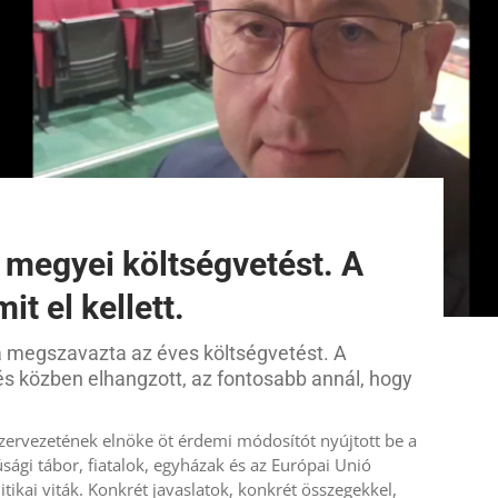
megyei költségvetést. A
t el kellett.
a megszavazta az éves költségvetést. A
 és közben elhangzott, az fontosabb annál, hogy
Szervezetének elnöke öt érdemi módosítót nyújtott be a
úsági tábor, fiatalok, egyházak és az Európai Unió
ikai viták. Konkrét javaslatok, konkrét összegekkel,