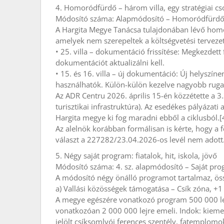
4. Homoródfürdő – három villa, egy stratégiai c
Módosító száma: Alapmódosító – Homoródfürdői vil
A Hargita Megye Tanácsa tulajdonában lévő homor
amelyek nem szerepeltek a költségvetési terveze
• 25. villa – dokumentáció frissítése: Megkezdett
dokumentációt aktualizálni kell.
• 15. és 16. villa – új dokumentáció: Új helyszíne
használhatók. Külön-külön kezelve nagyobb ruga
Az ADR Centru 2026. április 15-én közzétette a 3.
turisztikai infrastruktúra). Az esedékes pályáza
Hargita megye ki fog maradni ebből a ciklusból.[
Az alelnök korábban formálisan is kérte, hogy a 
választ a 227282/23.04.2026-os levél nem adott
5. Négy saját program: fiatalok, hit, iskola, jövő
Módosító száma: 4. sz. alapmódosító – Saját pr
A módosító négy önálló programot tartalmaz, öss
a) Vallási közösségek támogatása – Csík zóna, +1
A megye egészére vonatkozó program 500 000 lejt
vonatkozóan 2 000 000 lejre emeli. Indok: kiem
jelölt csíksomlyói ferences szentély, fatemplomo