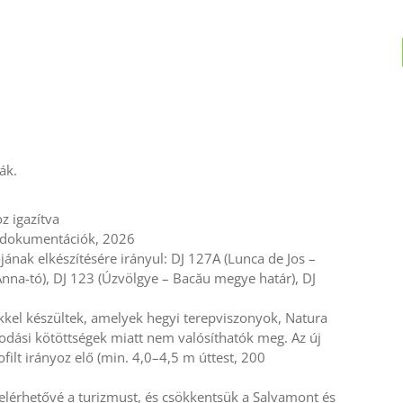
ák.
z igazítva
i dokumentációk, 2026
nak elkészítésére irányul: DJ 127A (Lunca de Jos –
nna-tó), DJ 123 (Úzvölgye – Bacău megye határ), DJ
kkel készültek, amelyek hegyi terepviszonyok, Natura
dási kötöttségek miatt nem valósíthatók meg. Az új
ilt irányoz elő (min. 4,0–4,5 m úttest, 200
k elérhetővé a turizmust, és csökkentsük a Salvamont és