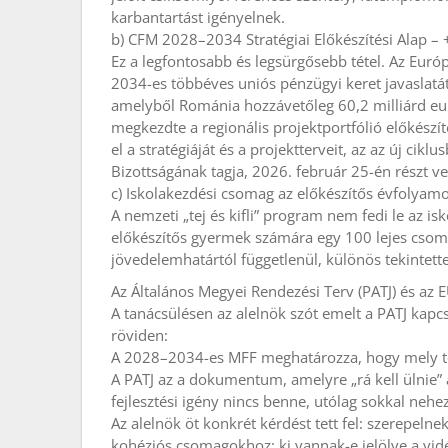
karbantartást igényelnek.
b) CFM 2028–2034 Stratégiai Előkészítési Alap – 
Ez a legfontosabb és legsürgősebb tétel. Az Euró
2034-es többéves uniós pénzügyi keret javaslatát
amelyből Románia hozzávetőleg 60,2 milliárd e
megkezdte a regionális projektportfólió előkész
el a stratégiáját és a projektterveit, az az új cik
Bizottságának tagja, 2026. február 25-én részt v
c) Iskolakezdési csomag az előkészítős évfolyam
A nemzeti „tej és kifli” program nem fedi le az is
előkészítős gyermek számára egy 100 lejes csoma
jövedelemhatártól függetlenül, különös tekintett
Az Általános Megyei Rendezési Terv (PATJ) és az 
A tanácsülésen az alelnök szót emelt a PATJ kapc
röviden:
A 2028–2034-es MFF meghatározza, hogy mely terül
A PATJ az a dokumentum, amelyre „rá kell ülnie” 
fejlesztési igény nincs benne, utólag sokkal nehez
Az alelnök öt konkrét kérdést tett fel: szerepelne
kohéziós csomagokhoz; ki vannak-e jelölve a vid