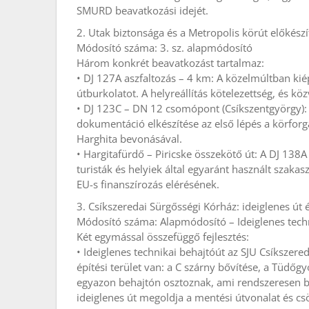
SMURD beavatkozási idejét.
2. Utak biztonsága és a Metropolis körút előkészí
Módosító száma: 3. sz. alapmódosító
Három konkrét beavatkozást tartalmaz:
• DJ 127A aszfaltozás – 4 km: A közelmúltban kiép
útburkolatot. A helyreállítás kötelezettség, és kö
• DJ 123C – DN 12 csomópont (Csíkszentgyörgy):
dokumentáció elkészítése az első lépés a körforga
Harghita bevonásával.
• Hargitafürdő – Piricske összekötő út: A DJ 138A
turisták és helyiek által egyaránt használt szaka
EU-s finanszírozás elérésének.
3. Csíkszeredai Sürgősségi Kórház: ideiglenes út
Módosító száma: Alapmódosító – Ideiglenes techn
Két egymással összefüggő fejlesztés:
• Ideiglenes technikai behajtóút az SJU Csíkszere
építési terület van: a C szárny bővítése, a Tüdőg
egyazon behajtón osztoznak, ami rendszeresen b
ideiglenes út megoldja a mentési útvonalat és cs