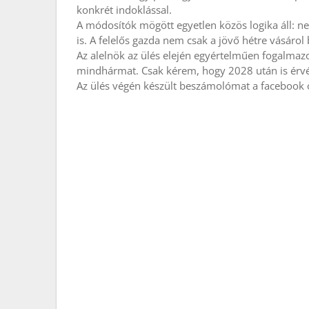
konkrét indoklással.
A módosítók mögött egyetlen közös logika áll: 
is. A felelős gazda nem csak a jövő hétre vásárol 
Az alelnök az ülés elején egyértelműen fogalmazot
mindhármat. Csak kérem, hogy 2028 után is érv
Az ülés végén készült beszámolómat a facebook ol