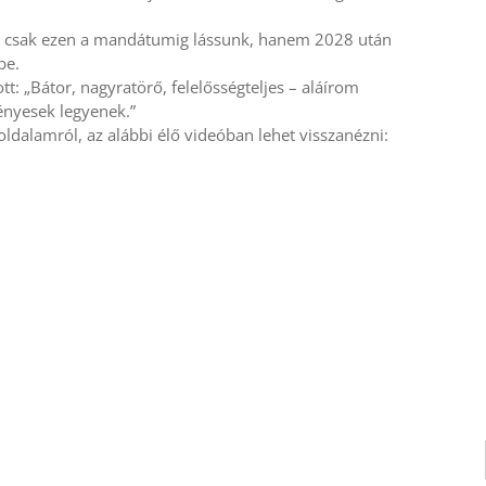
ne csak ezen a mandátumig lássunk, hanem 2028 után
be.
t: „Bátor, nagyratörő, felelősségteljes – aláírom
ényesek legyenek.”
dalamról, az alábbi élő videóban lehet visszanézni: