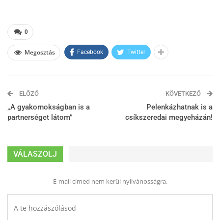
0
Megosztás
Facebook
Twitter
ELŐZŐ
KÖVETKEZŐ
„A gyakornokságban is a
Pelenkázhatnak is a
partnerséget látom”
csíkszeredai megyeházán!
VÁLASZOLJ
E-mail címed nem kerül nyilvánosságra.