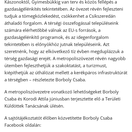
Kászonoktól, Gyimesbükkig van terv és közös fellépés a
gazdaságélénkítés tekintetében. Az övezet révén fejleszteni
tudjuk a tömegközlekedést, csökkenhet a Csíkszeredán
áthaladó forgalom. A térségi összefogással településeink
számára elérhetőbbé válnak az EU-s források, a
gazdaságélénkítő programok, és az idegenforgalom
tekintetében is előnyökhöz jutnak településeink. Azt
szeretnénk, hogy az elkövetkező tíz évben megduplázzuk a
térség gazdasági erejét. A metropoliszövezet révén nagyobb
ütemben fejleszthetjük a szakoktatást, a turizmust,
kiépíthetjük az úthálózat mellett a kerékpáros infrastruktúrát
a térségben – részletezte Borboly Csaba.
A metropoliszövezetre vonatkozó lehetőségeket Borboly
Csaba és Korodi Attila júniusban terjesztette elő a Területi
Küldöttek Tanácsának ülésén.
A sajtótájékoztatót élőben közvetítette Borboly Csaba
Facebook oldalán: