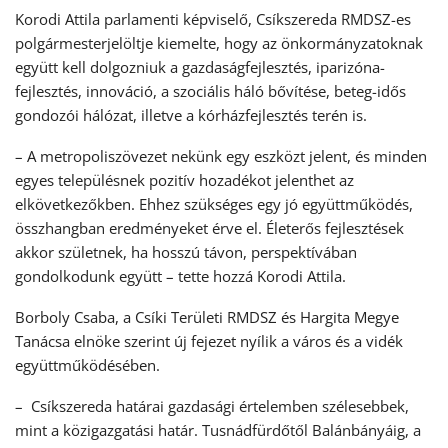
Korodi Attila parlamenti képviselő, Csíkszereda RMDSZ-es
polgármesterjelöltje kiemelte, hogy az önkormányzatoknak
együtt kell dolgozniuk a gazdaságfejlesztés, iparizóna-
fejlesztés, innováció, a szociális háló bővítése, beteg-idős
gondozói hálózat, illetve a kórházfejlesztés terén is.
– A metropoliszövezet nekünk egy eszközt jelent, és minden
egyes településnek pozitív hozadékot jelenthet az
elkövetkezőkben. Ehhez szükséges egy jó együttműködés,
összhangban eredményeket érve el. Életerős fejlesztések
akkor születnek, ha hosszú távon, perspektívában
gondolkodunk együtt – tette hozzá Korodi Attila.
Borboly Csaba, a Csíki Területi RMDSZ és Hargita Megye
Tanácsa elnöke szerint új fejezet nyílik a város és a vidék
együttműködésében.
– Csíkszereda határai gazdasági értelemben szélesebbek,
mint a közigazgatási határ. Tusnádfürdőtől Balánbányáig, a