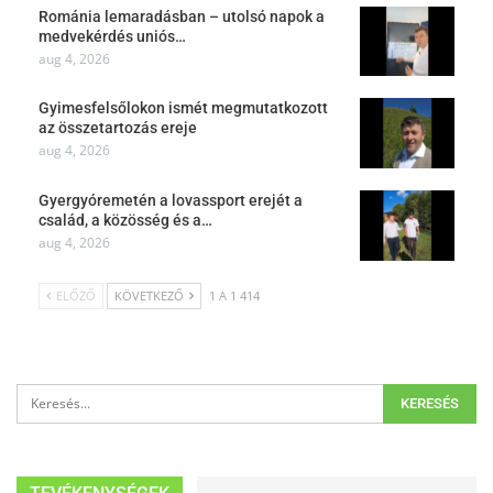
Románia lemaradásban – utolsó napok a
medvekérdés uniós…
aug 4, 2026
Gyimesfelsőlokon ismét megmutatkozott
az összetartozás ereje
aug 4, 2026
Gyergyóremetén a lovassport erejét a
család, a közösség és a…
aug 4, 2026
ELŐZŐ
KÖVETKEZŐ
1 A 1 414