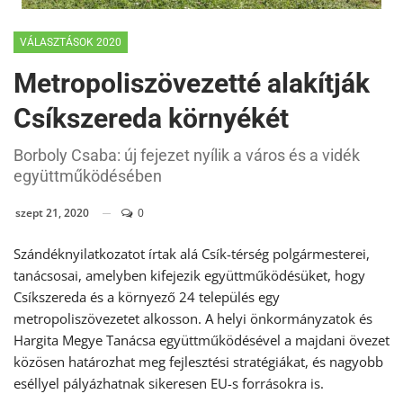
VÁLASZTÁSOK 2020
Metropoliszövezetté alakítják
Csíkszereda környékét
Borboly Csaba: új fejezet nyílik a város és a vidék
együttműködésében
szept 21, 2020
0
Szándéknyilatkozatot írtak alá Csík-térség polgármesterei,
tanácsosai, amelyben kifejezik együttműködésüket, hogy
Csíkszereda és a környező 24 település egy
metropoliszövezetet alkosson. A helyi önkormányzatok és
Hargita Megye Tanácsa együttműködésével a majdani övezet
közösen határozhat meg fejlesztési stratégiákat, és nagyobb
eséllyel pályázhatnak sikeresen EU-s forrásokra is.