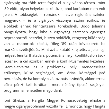
cigányság ma több teret foglal el a nyilvános térben, mint
’89 előtt, olyan helyekre is költözik, ahol korábban nem volt
jelen. A többségiek – románok, illetve regionális szinten
magyarok – és a cigányok viszonya aszimmetrikus, és
előbbiek ennek fenntartására törekednek. Bodó Julianna
hangsúlyozta, hogy hiba a cigányság esetében egységes
népcsoportról beszélni, hiszen sokfélék, rengeteg különbség
van a csoportok között, főleg ’89 után következett be
markáns szétfejlődés. Mint azt a kutató kifejtette, a jelenlegi
helyzet fenntarthatatlan, potenciális helyi konfliktusforrások
léteznek, a cél azonban ennek a konfliktusmentes kezelése.
Szemléletváltás és a problémák helyi menedzselése
szükséges, külső segítséggel, ami óriási költséggel járó
beruházás, de ha komoly a változtatási szándék, akkor erre a
célra pénzt kell fordítani, mert néhány típusú segéllyel,
programmal lehetetlen megoldani.
Ioni Gheiza, a Hargita Megyei Romaszövetség elnöke a
megye cigányproblémáit vázolta fel. Elmondta, hogy Hargita