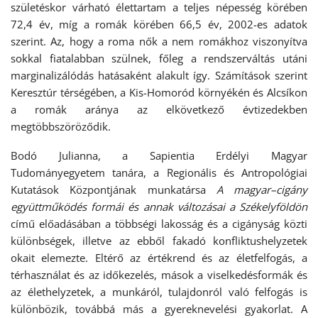
születéskor várható élettartam a teljes népesség körében
72,4 év, míg a romák körében 66,5 év, 2002-es adatok
szerint. Az, hogy a roma nők a nem romákhoz viszonyítva
sokkal fiatalabban szülnek, főleg a rendszerváltás utáni
marginalizálódás hatásaként alakult így. Számítások szerint
Keresztúr térségében, a Kis-Homoród környékén és Alcsíkon
a romák aránya az elkövetkező évtizedekben
megtöbbszöröződik.
Bodó Julianna, a Sapientia Erdélyi Magyar
Tudományegyetem tanára, a Regionális és Antropológiai
Kutatások Központjának munkatársa
A magyar–cigány
együttműködés formái és annak változásai a Székelyföldön
című előadásában a többségi lakosság és a cigányság közti
különbségek, illetve az ebből fakadó konfliktushelyzetek
okait elemezte. Eltérő az értékrend és az életfelfogás, a
térhasználat és az időkezelés, mások a viselkedésformák és
az élethelyzetek, a munkáról, tulajdonról való felfogás is
különbözik, továbbá más a gyereknevelési gyakorlat. A