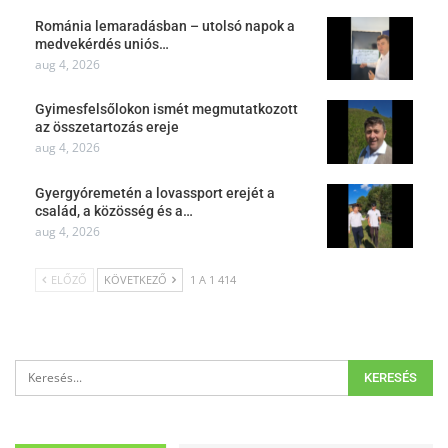
Románia lemaradásban – utolsó napok a
medvekérdés uniós…
aug 4, 2026
Gyimesfelsőlokon ismét megmutatkozott
az összetartozás ereje
aug 4, 2026
Gyergyóremetén a lovassport erejét a
család, a közösség és a…
aug 4, 2026
ELŐZŐ
KÖVETKEZŐ
1 A 1 414