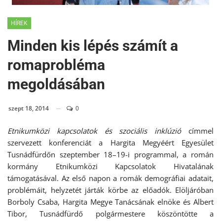
HÍREK
Minden kis lépés számít a
romaprobléma
megoldásában
szept 18, 2014
0
Etnikumközi kapcsolatok és szociális inklúzió
címmel
szervezett konferenciát a Hargita Megyéért Egyesület
Tusnádfürdőn szeptember 18–19-i programmal, a román
kormány Etnikumközi Kapcsolatok Hivatalának
támogatásával. Az első napon a romák demográfiai adatait,
problémáit, helyzetét járták körbe az előadók. Elöljáróban
Borboly Csaba, Hargita Megye Tanácsának elnöke és Albert
Tibor, Tusnádfürdő polgármestere köszöntötte a