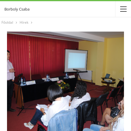
Borboly Csaba
Főoldal
Hírek