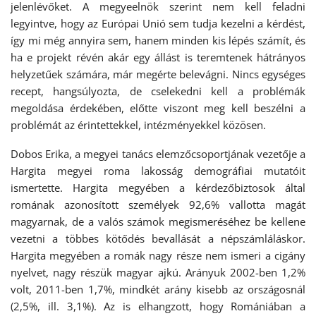
jelenlévőket. A megyeelnök szerint nem kell feladni
legyintve, hogy az Európai Unió sem tudja kezelni a kérdést,
így mi még annyira sem, hanem minden kis lépés számít, és
ha e projekt révén akár egy állást is teremtenek hátrányos
helyzetűek számára, már megérte belevágni. Nincs egységes
recept, hangsúlyozta, de cselekedni kell a problémák
megoldása érdekében, előtte viszont meg kell beszélni a
problémát az érintettekkel, intézményekkel közösen.
Dobos Erika, a megyei tanács elemzőcsoportjának vezetője a
Hargita megyei roma lakosság demográfiai mutatóit
ismertette. Hargita megyében a kérdezőbiztosok által
romának azonosított személyek 92,6% vallotta magát
magyarnak, de a valós számok megismeréséhez be kellene
vezetni a többes kötődés bevallását a népszámláláskor.
Hargita megyében a romák nagy része nem ismeri a cigány
nyelvet, nagy részük magyar ajkú. Arányuk 2002-ben 1,2%
volt, 2011-ben 1,7%, mindkét arány kisebb az országosnál
(2,5%, ill. 3,1%). Az is elhangzott, hogy Romániában a