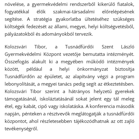
növelése, a gyermekvédelmi rendszerből kikerülő fiatalok,
fogyatékkal élők szakmai-társadalmi előrelépésének
segítése. A stratégia gyakorlatba ültetéséhez szükséges
költségek fedezését az állami, megyei, helyi költségvetésből,
pályázatokból és adományokból tervezik.
Kolozsvári Tibor, a Tusnádfürdői Szent László
Gyermekvédelmi Központ vezetője bemutatta intézményét.
Összefogás alakult ki a megyében működő intézmények
között, például a helyi önkormányzat biztosítja
Tusnádfürdőn az épületet, az alapítvány végzi a program
lebonyolítását, a megyei tanács pedig segít az étkeztetésben.
Kolozsvári Tibor szerint a hátrányos helyzetű gyerekek
támogatásánál, iskoláztatásánál sokat jelent egy tál meleg
étel, egy kabát, cipő vagy iskolatáska. A konferencia második
napján, pénteken a résztvevők meglátogatják a tusnádfürdői
központot, ahol részletesebben tájékozódhatnak az ott zajló
tevékenységről.