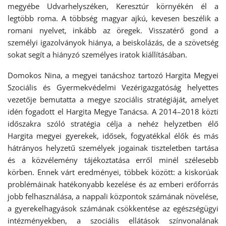
megyébe Udvarhelyszéken, Keresztúr környékén él a
legtöbb roma. A többség magyar ajkú, kevesen beszélik a
romani nyelvet, inkább az öregek. Visszatérő gond a
személyi igazolványok hiánya, a beiskolázás, de a szövetség
sokat segít a hiányzó személyes iratok kiállításában.
Domokos Nina, a megyei tanácshoz tartozó Hargita Megyei
Szociális és Gyermekvédelmi Vezérigazgatóság helyettes
vezetője bemutatta a megye szociális stratégiáját, amelyet
idén fogadott el Hargita Megye Tanácsa. A 2014–2018 közti
időszakra szóló stratégia célja a nehéz helyzetben élő
Hargita megyei gyerekek, idősek, fogyatékkal élők és más
hátrányos helyzetű személyek jogainak tiszteletben tartása
és a közvélemény tájékoztatása erről minél szélesebb
körben. Ennek várt eredményei, többek között: a kiskorúak
problémáinak hatékonyabb kezelése és az emberi erőforrás
jobb felhasználása, a nappali központok számának növelése,
a gyerekelhagyások számának csökkentése az egészségügyi
intézményekben, a szociális ellátások színvonalának