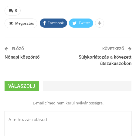
0
Megosztás
Facebook
Twitter
ELŐZŐ
KÖVETKEZŐ
Nőnapi köszöntő
Súlykorlátozás a kövezett
útszakaszokon
VÁLASZOLJ
E-mail címed nem kerül nyilvánosságra.