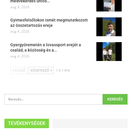
medvekérdés uniós…
aug 4, 2026
Gyimesfelsőlokon ismét megmutatkozott
az összetartozás ereje
aug 4, 2026
Gyergyóremetén a lovassport erejét a
család, a közösség és a…
aug 4, 2026
ELŐZŐ
KÖVETKEZŐ
1 A 1 414
TEVÉKENYSÉGEK