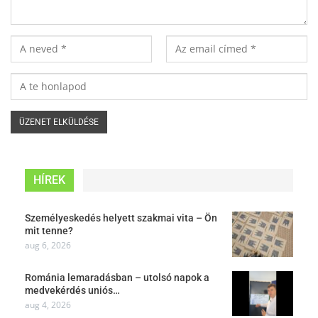
HÍREK
Személyeskedés helyett szakmai vita – Ön
mit tenne?
aug 6, 2026
Románia lemaradásban – utolsó napok a
medvekérdés uniós…
aug 4, 2026