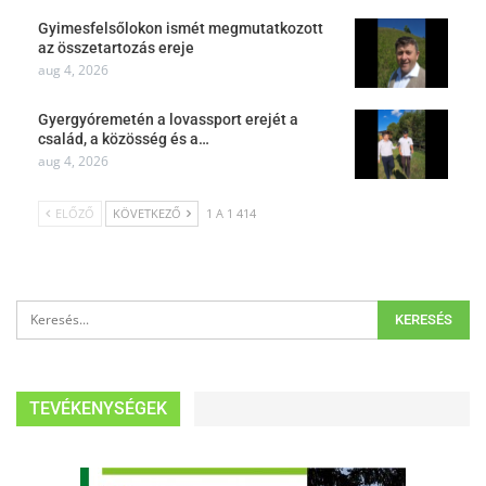
Gyimesfelsőlokon ismét megmutatkozott
az összetartozás ereje
aug 4, 2026
Gyergyóremetén a lovassport erejét a
család, a közösség és a…
aug 4, 2026
ELŐZŐ
KÖVETKEZŐ
1 A 1 414
TEVÉKENYSÉGEK