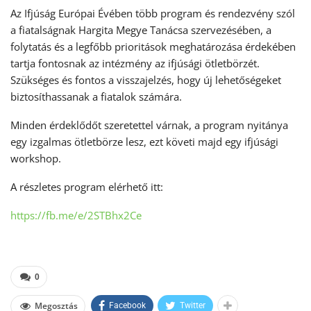
Az Ifjúság Európai Évében több program és rendezvény szól
a fiatalságnak Hargita Megye Tanácsa szervezésében, a
folytatás és a legfőbb prioritások meghatározása érdekében
tartja fontosnak az intézmény az ifjúsági ötletbörzét.
Szükséges és fontos a visszajelzés, hogy új lehetőségeket
biztosíthassanak a fiatalok számára.
Minden érdeklődőt szeretettel várnak, a program nyitánya
egy izgalmas ötletbörze lesz, ezt követi majd egy ifjúsági
workshop.
A részletes program elérhető itt:
https://fb.me/e/2STBhx2Ce
0
Megosztás
Facebook
Twitter