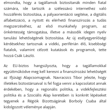
elmondta, hogy a tagállamok biztosítanák minden fiatal
számára, ide tartozik a szélessávú internethez való
hozzáférés biztosítása, a pályaorientáció segítése, a digitális
alfabetizáció, a nyitott és elérhető finanszírozás a tudás
megszerzéséhez, az első munkahely program, az
önkéntesség támogatása, illetve a második idegen nyelv
tanulási lehetőségének biztosítása. Az új esélyegyenlőségi
kérdésekhez tartoznak a vidéki, periférián élő, kisebbségi
fiatalok, valamint célzott kutatások és programok, tette
hozzá Csák László.
Az EU-biztos hangsúlyozta, hogy a tagállamokkal
együttműködve meg kell keresni a finanszírozási lehetőségét
az Ifjúsági Alapcsomagnak. Navracsics Tibor jelezte, hogy
illetékes biztostársaival is fel fogja venni a kapcsolatot annak
érdekében, hogy a regionális politika, a vidékfejlesztési
politika és a Szociális Alap keretében is konkrét lépéseket
tegyenek a Régiók Bizottságának Borboly Csaba által
kidolgozott véleménye alapján.