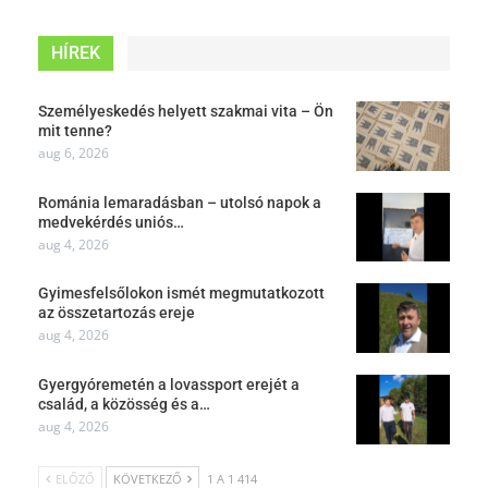
HÍREK
Személyeskedés helyett szakmai vita – Ön
mit tenne?
aug 6, 2026
Románia lemaradásban – utolsó napok a
medvekérdés uniós…
aug 4, 2026
Gyimesfelsőlokon ismét megmutatkozott
az összetartozás ereje
aug 4, 2026
Gyergyóremetén a lovassport erejét a
család, a közösség és a…
aug 4, 2026
ELŐZŐ
KÖVETKEZŐ
1 A 1 414