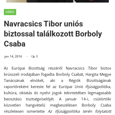
HÍREK
Navracsics Tibor uniós
biztossal találkozott Borboly
Csaba
jan 14, 2016
0
Az Európai Bizottság részéről Navracsics Tibor biztos
brüsszeli irodájában fogadta Borboly Csabát, Hargita Megye
Tanácsának elnökét, aki a Régiók Bizottságának
raportőreként kereste fel az Európai Unió ifjúságpolitika,
kultúra, oktatás és nyelvi jogok tekintetében legmagasabb
beosztású tisztségviselőjét. A január 14-i, csütörtöki
közvetlen hangvételű megbeszélésen Borboly Csaba
részletesen ismertette
Az ifjúságpolitika terén folytatott