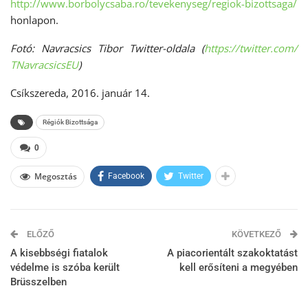
http://www.borbolycsaba.ro/tevekenyseg/regiok-bizottsaga/
honlapon.
Fotó: Navracsics Tibor Twitter-oldala (
https://twitter.com/
TNavracsicsEU
)
Csíkszereda, 2016. január 14.
Régiók Bizottsága
0
Megosztás
Facebook
Twitter
ELŐZŐ
KÖVETKEZŐ
A kisebbségi fiatalok
A piacorientált szakoktatást
védelme is szóba került
kell erősíteni a megyében
Brüsszelben