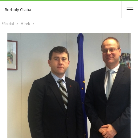
Borboly Csaba
Főoldal
Hírek