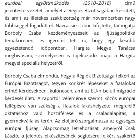
európai együttműködés (2010–2018)
című
jelentéstervezetét, amelyet a Régiók Bizottságában készített,
és amit az illetékes szakbizottság már novemberben nagy
többséggel fogadott el. Navracsics Tibor kifejtette, támogatja
Borboly Csaba kezdeményezéseit az ifjúságpolitika
témakörében, és ígéretet tett rá, hogy egy később
egyeztetendő időpontban, Hargita Megye Tanácsa
meghívására, személyesen is tájékozódik majd a Hargita
megyei speciális helyzetről.
Borboly Csaba elmondta, hogy a Régiók Bizottsága felkéri az
Európai Bizottságot, tegyen konkrét lépéseket a fiatalokat
érintő kérdésekben, különösen, ami az EU-n belüli migráció
kérdését illeti. A raportőr véleménye szerint közös európai
fellépésre van szükség a fiatalok lakáshelyzete, megfelelő
oktatáshoz való hozzáférése és a családalapítás, a
gyermekvállalás terén. Az elöljáró szorgalmazza az egységes
európai Ifjúsági Alapcsomag létrehozását, amelyről Csák
László, a jelentés elkészítésének segítésére felkért szakértő