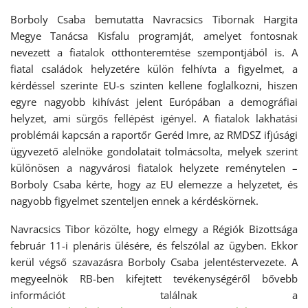
Borboly Csaba bemutatta Navracsics Tibornak Hargita
Megye Tanácsa Kisfalu programját, amelyet fontosnak
nevezett a fiatalok otthonteremtése szempontjából is. A
fiatal családok helyzetére külön felhívta a figyelmet, a
kérdéssel szerinte EU-s szinten kellene foglalkozni, hiszen
egyre nagyobb kihívást jelent Európában a demográfiai
helyzet, ami sürgős fellépést igényel. A fiatalok lakhatási
problémái kapcsán a raportőr Geréd Imre, az RMDSZ ifjúsági
ügyvezető alelnöke gondolatait tolmácsolta, melyek szerint
különösen a nagyvárosi fiatalok helyzete reménytelen –
Borboly Csaba kérte, hogy az EU elemezze a helyzetet, és
nagyobb figyelmet szenteljen ennek a kérdéskörnek.
Navracsics Tibor közölte, hogy elmegy a Régiók Bizottsága
február 11-i plenáris ülésére, és felszólal az ügyben. Ekkor
kerül végső szavazásra Borboly Csaba jelentéstervezete. A
megyeelnök RB-ben kifejtett tevékenységéről bővebb
információt találnak a