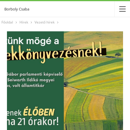
Borboly Csaba
Főoldal
Hírek
Vezető hírek