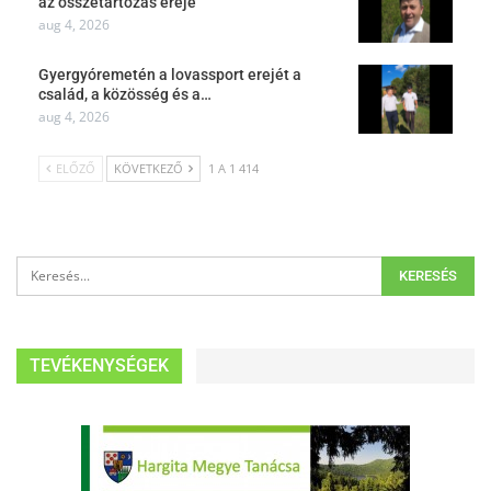
az összetartozás ereje
aug 4, 2026
Gyergyóremetén a lovassport erejét a
család, a közösség és a…
aug 4, 2026
ELŐZŐ
KÖVETKEZŐ
1 A 1 414
TEVÉKENYSÉGEK