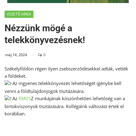
VEZETŐ HÍREK
Nézzünk mögé a
telekkönyvezésnek!
máj 14, 2024
0
Székelyföldön régen ilyen zsebszerződésekkel adták, vették
a földeket.
Az ingyenes telekkönyvezés lehetőségét igénybe kell
venni a földtulajdonjogok tisztázására.
Az
RMDS
Z munkájának köszönhetően lehetőség van a
birtokviszonyok tisztázására. Kollégáink változást értek el
korábban.