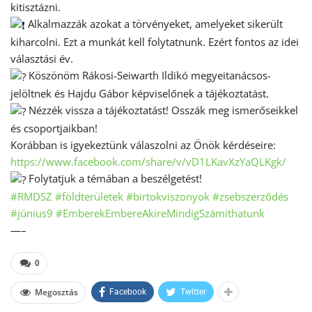
kitisztázni.
Alkalmazzák azokat a törvényeket, amelyeket sikerült
kiharcolni. Ezt a munkát kell folytatnunk. Ezért fontos az idei
választási év.
Köszönöm Rákosi-Seiwarth Ildikó megyeitanácsos-
jelöltnek és Hajdu Gábor képviselőnek a tájékoztatást.
Nézzék vissza a tájékoztatást! Osszák meg ismerőseikkel
és csoportjaikban!
Korábban is igyekeztünk válaszolni az Önök kérdéseire:
https://www.facebook.com/share/v/vD1LKavXzYaQLKgk/
Folytatjuk a témában a beszélgetést!
#RMDSZ
#földterületek
#birtokviszonyok
#zsebszerződés
#június9
#EmberekEmbereAkireMindigSzámíthatunk
—–
0
Megosztás
Facebook
Twitter