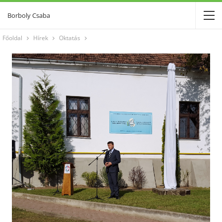
Borboly Csaba
Főoldal
Hírek
Oktatás