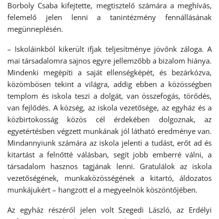
Borboly Csaba kifejtette, megtisztelő számára a meghívás,
felemelő jelen lenni a tanintézmény fennállásának
megünneplésén.
– Iskoláinkból kikerült ifjak teljesítménye jövőnk záloga. A
mai társadalomra sajnos egyre jellemzőbb a bizalom hiánya.
Mindenki megépíti a saját ellenségképét, és bezárkózva,
közömbösen tekint a világra, addig ebben a közösségben
templom és iskola teszi a dolgát, van összefogás, törődés,
van fejlődés. A község, az iskola vezetősége, az egyház és a
közbirtokosság közös cél érdekében dolgoznak, az
egyetértésben végzett munkának jól látható eredménye van.
Mindannyiunk számára az iskola jelenti a tudást, erőt ad és
kitartást a felnőtté válásban, segít jobb emberré válni, a
társadalom hasznos tagjának lenni. Gratulálok az iskola
vezetőségének, munkaközösségének a kitartó, áldozatos
munkájukért – hangzott el a megyeelnök köszöntőjében.
Az egyház részéről jelen volt Szegedi László, az Erdélyi