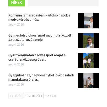
HÍREK
Románia lemaradásban – utolsó napok a
medvekérdés uniós…
aug 4, 2026
Gyimesfelsőlokon ismét megmutatkozott
az összetartozás ereje
aug 4, 2026
Gyergyóremetén a lovassport erejét a
család, a közösség és a…
aug 4, 2026
Gyapjúból ház, hagyományból jövő: családi
manufaktúra őrzi a…
aug 4, 2026
ELŐZŐ
KÖVETKEZŐ
1 A 1 414