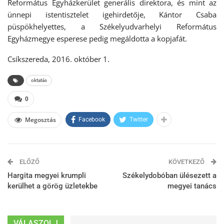
Református Egyházkerület generális direktora, és mint az
ünnepi istentisztelet igehirdetője, Kántor Csaba
püspökhelyettes, a Székelyudvarhelyi Református
Egyházmegye esperese pedig megáldotta a kopjafát.
Csíkszereda, 2016. október 1.
oktatás
0
Megosztás
Facebook
Twitter
ELŐZŐ
KÖVETKEZŐ
Hargita megyei krumpli
Székelydobóban ülésezett a
kerülhet a görög üzletekbe
megyei tanács
VÁLASZOLJ