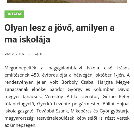
OKTATÁS
Olyan lesz a jövő, amilyen a
ma iskolája
okt 2, 2016
0
Megünnepelték a nagygalambfalvi iskola első írásos
említésének 450. évfordulóját a hétvégén, október 1-jén. A
rendezvényen jelen volt Borboly Csaba, Hargita Megye
Tanácsának elnöke, Sándor György és Kolumbán Dávid
megyei tanácsos, Verestóy Attila szenátor, Görbe Péter
főtanfelügyelő, Gyerkó Levente polgármester, Bálint Hajnal
iskolaigazgató. Továbbá Szank, Mikepércs és Gyöngyöstarja
magyarországi testvértelepülések képviselői is részt vettek
az ünnepségen.