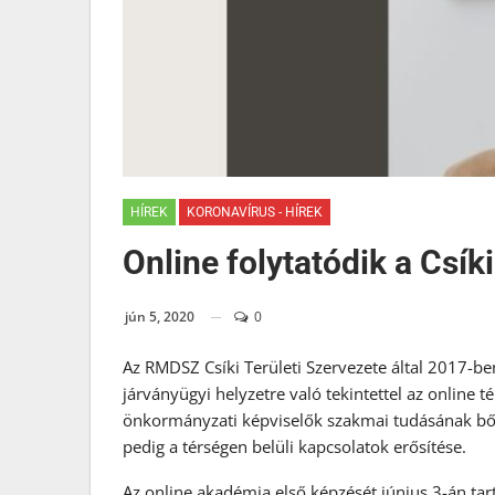
HÍREK
KORONAVÍRUS - HÍREK
Online folytatódik a Cs
jún 5, 2020
0
Az RMDSZ Csíki Területi Szervezete által 2017-be
járványügyi helyzetre való tekintettel az online 
önkormányzati képviselők szakmai tudásának bőv
pedig a térségen belüli kapcsolatok erősítése.
Az online akadémia első képzését június 3-án t