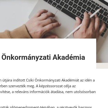
íki Önkormányzati Akadémia
n útjára indított Csíki Önkormányzati Akadémiát az idén a
térben szervezték meg. A képzéssorozat célja az
ítése, a releváns információk átadása, nem utolsósorban
artották időmenedzsment-témában, a résztvevők hasznos