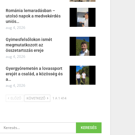
Románia lemaradásban –
utolsó napok a medvekérdés
uniós…
aug 4, 2026
Gyimesfelsőlokon ismét
megmutatkozott az
összetartozás ereje
aug 4, 2026
Gyergyóremetén a lovassport
erejét a család, a közösség és
a…
aug 4, 2026
ELŐZŐ
KÖVETKEZŐ
1 A 1 414