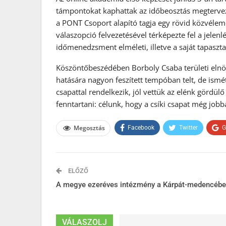
támpontokat kaphattak az időbeosztás megtervezé
a PONT Csoport alapító tagja egy rövid közvélem
válaszopció felvezetésével térképezte fel a jelen
időmenedzsment elméleti, illetve a saját tapaszta
Köszöntőbeszédében Borboly Csaba területi elnök
hatására nagyon feszített tempóban telt, de ismé
csapattal rendelkezik, jól vettük az elénk gördül
fenntartani: célunk, hogy a csíki csapat még jobba
Megosztás
Facebook
Twitter
G
ELŐZŐ
A megye ezeréves intézmény a Kárpát-medencéb
VÁLASZOLJ