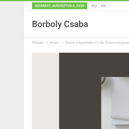
RO
EN
SZOMBAT, AUGUSZTUS 8, 2026
Borboly Csaba
Főoldal
Hírek
Online folytatódik a Csíki Önkormányza