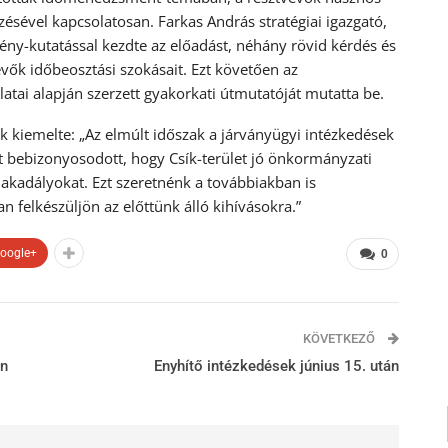
sével kapcsolatosan. Farkas András stratégiai igazgató,
ény-kutatással kezdte az előadást, néhány rövid kérdés és
lévők időbeosztási szokásait. Ezt követően az
latai alapján szerzett gyakorkati útmutatóját mutatta be.
 kiemelte: „Az elmúlt időszak a járványügyi intézkedések
t bebizonyosodott, hogy Csík-terület jó önkormányzati
ő akadályokat. Ezt szeretnénk a továbbiakban is
n felkészüljön az előttünk álló kihívásokra.”
oogle+
0
KÖVETKEZŐ
en
Enyhítő intézkedések június 15. után