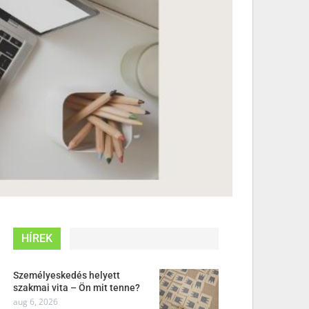
HÍREK
Személyeskedés helyett
szakmai vita – Ön mit tenne?
aug 6, 2026