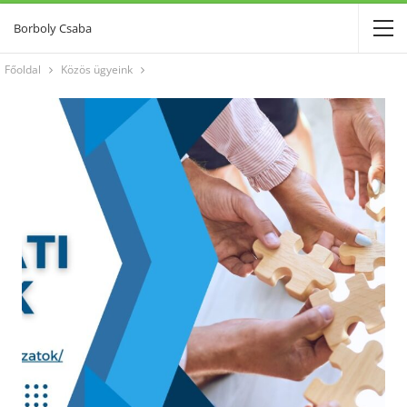
Borboly Csaba
Főoldal
Közös ügyeink