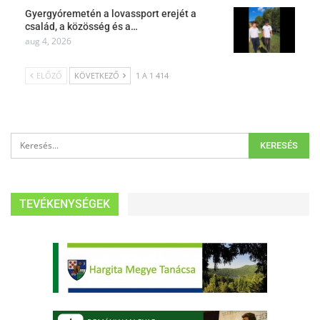
Gyergyóremetén a lovassport erejét a
család, a közösség és a…
aug 4, 2026
ELŐZŐ
KÖVETKEZŐ
1 A 1 414
TEVÉKENYSÉGEK