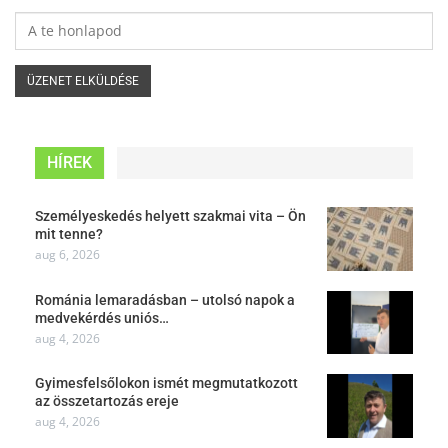
HÍREK
Személyeskedés helyett szakmai vita – Ön
mit tenne?
aug 6, 2026
Románia lemaradásban – utolsó napok a
medvekérdés uniós…
aug 4, 2026
Gyimesfelsőlokon ismét megmutatkozott
az összetartozás ereje
aug 4, 2026