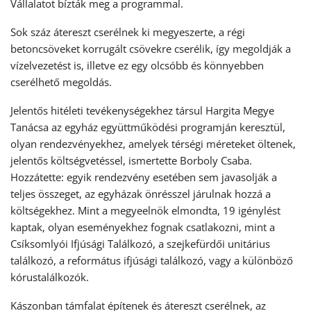
Vállalatot bízták meg a programmal.
Sok száz átereszt cserélnek ki megyeszerte, a régi
betoncsöveket korrugált csövekre cserélik, így megoldják a
vízelvezetést is, illetve ez egy olcsóbb és könnyebben
cserélhető megoldás.
Jelentős hitéleti tevékenységekhez társul Hargita Megye
Tanácsa az egyház együttműködési programján keresztül,
olyan rendezvényekhez, amelyek térségi méreteket öltenek,
jelentős költségvetéssel, ismertette Borboly Csaba.
Hozzátette: egyik rendezvény esetében sem javasolják a
teljes összeget, az egyházak önrésszel járulnak hozzá a
költségekhez. Mint a megyeelnök elmondta, 19 igénylést
kaptak, olyan eseményekhez fognak csatlakozni, mint a
Csíksomlyói Ifjúsági Találkozó, a szejkefürdői unitárius
találkozó, a református ifjúsági találkozó, vagy a különböző
kórustalálkozók.
Kászonban támfalat építenek és átereszt cserélnek, az