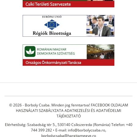
© 2026 - Borboly Csaba. Minden jog fenntartva!
FACEBOOK OLDALAM
HASZNÁLATI SZABÁLYZATA
ADATKEZELÉSI ÉS ADATVÉDELMI
TÁJÉKOZTATÓ
Elérhetőség: Szabadság tér 5., 530140 Csíkszereda (Románia) Telefon: +40
744 399 282 • E-mail:
info@borbolycsaba.ro
,
borbolycsaba@hargitamegye.ro