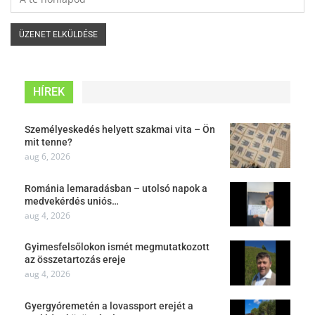
HÍREK
Személyeskedés helyett szakmai vita – Ön
mit tenne?
aug 6, 2026
Románia lemaradásban – utolsó napok a
medvekérdés uniós…
aug 4, 2026
Gyimesfelsőlokon ismét megmutatkozott
az összetartozás ereje
aug 4, 2026
Gyergyóremetén a lovassport erejét a