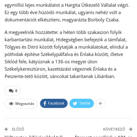
egymillió lejes munkálatot a Hargita Útkezelő Vállalat végzi.
Ez egy több éve húzódó munkálat, ugyanis nehéz volt a
dokumentációt elkészíteni, magyarázta Borboly Csaba.
A megyeelnök hozzátette: a héten több szakaszon folyik
karbantartási munkálat, Hidegségben befejezik a támfalat,
Tölgyes és Ditró között folytatják a munkálatokat, elindul a
póthidak építése Székelypálfalva és Énlaka között, illetve
Siklód fele, kátyúznak a 136-os megyei úton
Székelykeresztúron, kazettázást végeznek Énlaka és a
Peszente-tető között, sáncokat takarítanak Libánban.
0
Megosztás
Facebook
Twitter
ELŐZŐ
KÖVETKEZŐ