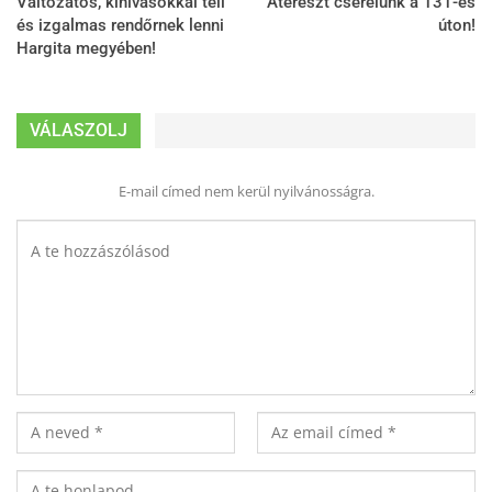
Változatos, kihívásokkal teli
Átereszt cserélünk a 131-es
és izgalmas rendőrnek lenni
úton!
Hargita megyében!
VÁLASZOLJ
E-mail címed nem kerül nyilvánosságra.