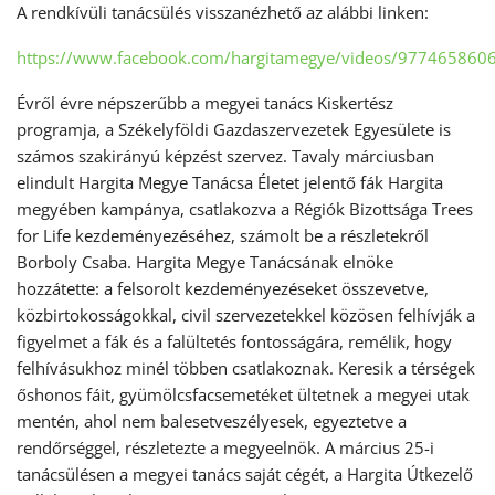
A rendkívüli tanácsülés visszanézhető az alábbi linken:
https://www.facebook.com/hargitamegye/videos/977465860
Évről évre népszerűbb a megyei tanács Kiskertész
programja, a Székelyföldi Gazdaszervezetek Egyesülete is
számos szakirányú képzést szervez. Tavaly márciusban
elindult Hargita Megye Tanácsa Életet jelentő fák Hargita
megyében kampánya, csatlakozva a Régiók Bizottsága Trees
for Life kezdeményezéséhez, számolt be a részletekről
Borboly Csaba. Hargita Megye Tanácsának elnöke
hozzátette: a felsorolt kezdeményezéseket összevetve,
közbirtokosságokkal, civil szervezetekkel közösen felhívják a
figyelmet a fák és a falültetés fontosságára, remélik, hogy
felhívásukhoz minél többen csatlakoznak. Keresik a térségek
őshonos fáit, gyümölcsfacsemetéket ültetnek a megyei utak
mentén, ahol nem balesetveszélyesek, egyeztetve a
rendőrséggel, részletezte a megyeelnök. A március 25-i
tanácsülésen a megyei tanács saját cégét, a Hargita Útkezelő