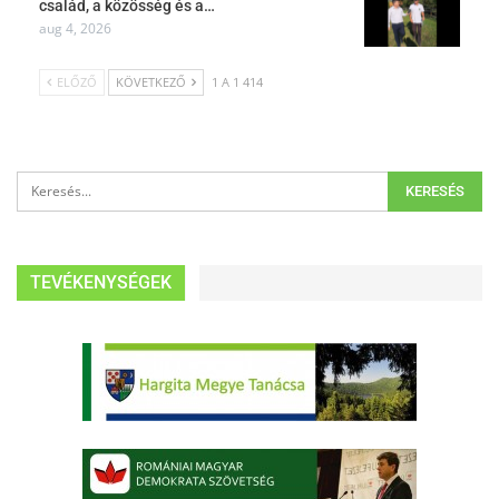
család, a közösség és a…
aug 4, 2026
ELŐZŐ
KÖVETKEZŐ
1 A 1 414
TEVÉKENYSÉGEK