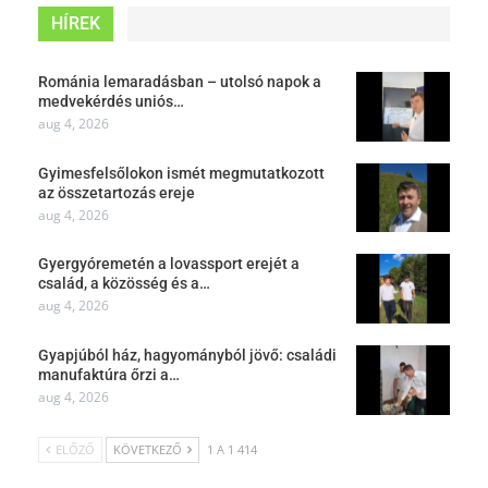
HÍREK
Románia lemaradásban – utolsó napok a
medvekérdés uniós…
aug 4, 2026
Gyimesfelsőlokon ismét megmutatkozott
az összetartozás ereje
aug 4, 2026
Gyergyóremetén a lovassport erejét a
család, a közösség és a…
aug 4, 2026
Gyapjúból ház, hagyományból jövő: családi
manufaktúra őrzi a…
aug 4, 2026
ELŐZŐ
KÖVETKEZŐ
1 A 1 414