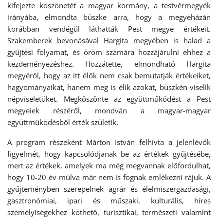
kifejezte köszönetét a magyar kormány, a testvérmegyék
irányába, elmondta büszke arra, hogy a megyeházán
korábban vendégül láthatták Pest megye értékeit.
Szakemberek bevonásával Hargita megyében is halad a
gyűjtési folyamat, és öröm számára hozzájárulni ehhez a
kezdeményezéshez. Hozzátette, elmondható Hargita
megyéről, hogy az itt élők nem csak bemutatják értékeiket,
hagyományaikat, hanem meg is élik azokat, büszkén viselik
népviseletüket. Megköszönte az együttműködést a Pest
megyeiek részéről, mondván a magyar-magyar
együttműködésből érték születik.
A program részeként Márton István felhívta a jelenlévők
figyelmét, hogy kapcsolódjanak be az értékek gyűjtésébe,
mert az értékek, amelyek ma még megvannak előfordulhat,
hogy 10-20 év múlva már nem is fognak emlékezni rájuk. A
gyűjteményben szerepelnek agrár és élelmiszergazdasági,
gasztronómiai, ipari és műszaki, kulturális, híres
személyiségekhez köthető, turisztikai, természeti valamint