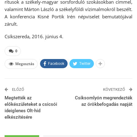
rítusok a székely-magyar sorsforduló szokásokban címmel,
valamint Márton László a székelyföldi vízimalmokról beszélt.
A konferencia Kisné Portik Irén népviselet bemutatójával
zárult.
Csíkszereda, 2016. június 4.
0
Megosztás
Facebook
Twitter
ELŐZŐ
KÖVETKEZŐ
Megtették az
Csíksomlyón megrendezték
előkészületeket a csicsói
az örökbefogadás napját
ideiglenes Olt-híd
elkészítésére