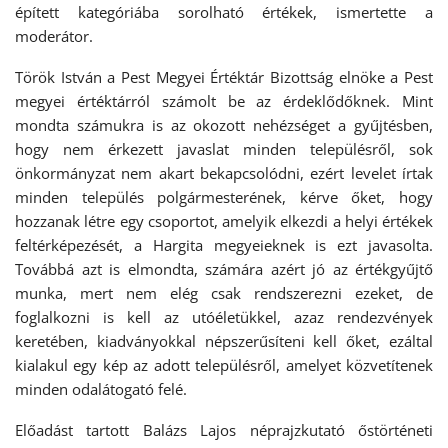
épített kategóriába sorolható értékek, ismertette a
moderátor.
Török István a Pest Megyei Értéktár Bizottság elnöke a Pest
megyei értéktárról számolt be az érdeklődőknek. Mint
mondta számukra is az okozott nehézséget a gyűjtésben,
hogy nem érkezett javaslat minden településről, sok
önkormányzat nem akart bekapcsolódni, ezért levelet írtak
minden település polgármesterének, kérve őket, hogy
hozzanak létre egy csoportot, amelyik elkezdi a helyi értékek
feltérképezését, a Hargita megyeieknek is ezt javasolta.
Továbbá azt is elmondta, számára azért jó az értékgyűjtő
munka, mert nem elég csak rendszerezni ezeket, de
foglalkozni is kell az utóéletükkel, azaz rendezvények
keretében, kiadványokkal népszerűsíteni kell őket, ezáltal
kialakul egy kép az adott településről, amelyet közvetítenek
minden odalátogató felé.
Előadást tartott Balázs Lajos néprajzkutató őstörténeti