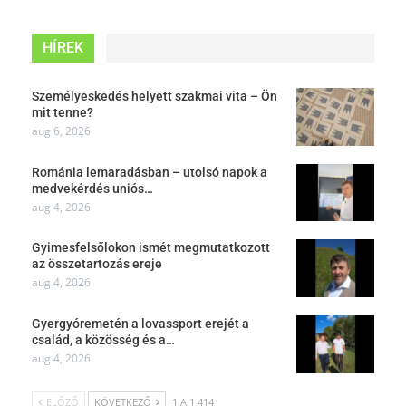
HÍREK
Személyeskedés helyett szakmai vita – Ön
mit tenne?
aug 6, 2026
Románia lemaradásban – utolsó napok a
medvekérdés uniós…
aug 4, 2026
Gyimesfelsőlokon ismét megmutatkozott
az összetartozás ereje
aug 4, 2026
Gyergyóremetén a lovassport erejét a
család, a közösség és a…
aug 4, 2026
ELŐZŐ
KÖVETKEZŐ
1 A 1 414