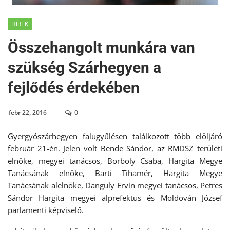
HÍREK
Összehangolt munkára van
szükség Szárhegyen a
fejlődés érdekében
febr 22, 2016
0
Gyergyószárhegyen falugyűlésen találkozott több elöljáró
február 21-én. Jelen volt Bende Sándor, az RMDSZ területi
elnöke, megyei tanácsos, Borboly Csaba, Hargita Megye
Tanácsának elnöke, Barti Tihamér, Hargita Megye
Tanácsának alelnöke, Danguly Ervin megyei tanácsos, Petres
Sándor Hargita megyei alprefektus és Moldován József
parlamenti képviselő.