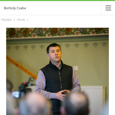
Borboly Csaba
Főoldal
Hírek