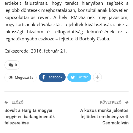
érdekelt falustársait, hogy tanács hiányában segítsék a
legjobb döntések meghozatalában, konzultáljanak közvetlen
kapcsolattartás révén. A helyi RMDSZ-nek meg javaslom,
hogy tartsanak előválasztást a jelöltek kiválasztására, hisz a
lakossági bizalom és elfogadottság felmérésének ez a
leghatékonyabb eszköze – fejtette ki Borboly Csaba.
Csíkszereda, 2016. február 21.
0
Megosztás
Facebook
Twitter
ELŐZŐ
KÖVETKEZŐ
Bővült a Hargita megyei
A közös munka jelentős
hegyi- és barlangimentők
fejlődést eredményezett
felszerelése
Csomafalván