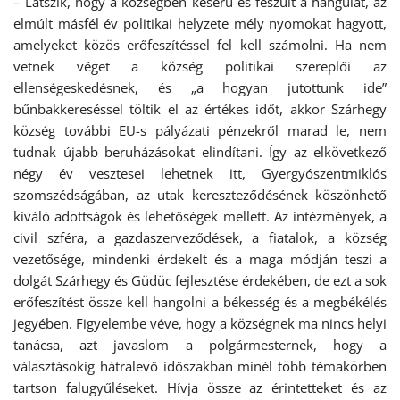
– Látszik, hogy a községben keserű és feszült a hangulat, az
elmúlt másfél év politikai helyzete mély nyomokat hagyott,
amelyeket közös erőfeszítéssel fel kell számolni. Ha nem
vetnek véget a község politikai szereplői az
ellenségeskedésnek, és „a hogyan jutottunk ide”
bűnbakkereséssel töltik el az értékes időt, akkor Szárhegy
község további EU-s pályázati pénzekről marad le, nem
tudnak újabb beruházásokat elindítani. Így az elkövetkező
négy év vesztesei lehetnek itt, Gyergyószentmiklós
szomszédságában, az utak kereszteződésének köszönhető
kiváló adottságok és lehetőségek mellett. Az intézmények, a
civil szféra, a gazdaszerveződések, a fiatalok, a község
vezetősége, mindenki érdekelt és a maga módján teszi a
dolgát Szárhegy és Güdüc fejlesztése érdekében, de ezt a sok
erőfeszítést össze kell hangolni a békesség és a megbékélés
jegyében. Figyelembe véve, hogy a községnek ma nincs helyi
tanácsa, azt javaslom a polgármesternek, hogy a
választásokig hátralevő időszakban minél több témakörben
tartson falugyűléseket. Hívja össze az érintetteket és az