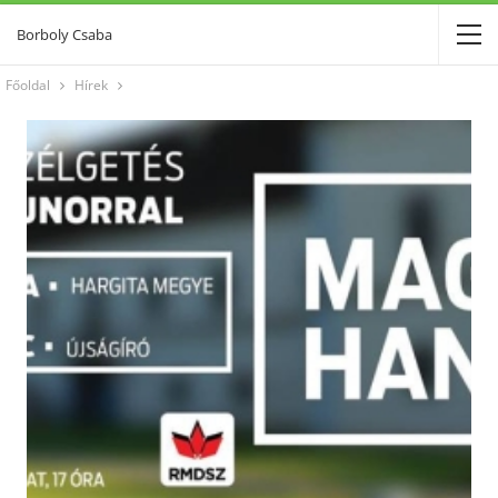
Borboly Csaba
Főoldal
Hírek