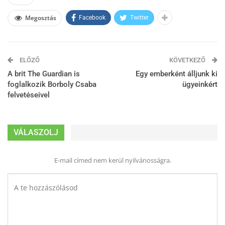
Megosztás
Facebook
Twitter
ELŐZŐ
KÖVETKEZŐ
A brit The Guardian is
Egy emberként álljunk ki
foglalkozik Borboly Csaba
ügyeinkért
felvetéseivel
VÁLASZOLJ
E-mail címed nem kerül nyilvánosságra.