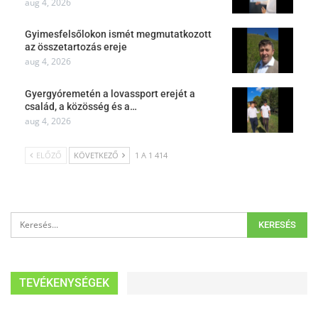
aug 4, 2026
Gyimesfelsőlokon ismét megmutatkozott
az összetartozás ereje
aug 4, 2026
Gyergyóremetén a lovassport erejét a
család, a közösség és a…
aug 4, 2026
ELŐZŐ
KÖVETKEZŐ
1 A 1 414
TEVÉKENYSÉGEK