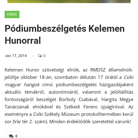
HÍREK
Pódiumbeszélgetés Kelemen
Hunorral
okt 17, 2014
0
Kelemen Hunor szövetségi elnök, az RMDSZ államelnök-
jelöltje október 18-án, szombaton délután 17 órától a
Csíki
magyar hangok
című pódiumbeszélgetés házigazdájaként
aktuális témákról, autonómiáról, valamint a jelöltállítás
fontosságáról beszélget Borboly Csabával, Hargita Megye
Tanácsának elnökével és Székedi Ferenc újságíróval. Az
eseményre a Csíki Székely Múzeum protokolltermében kerül
sor (Vár tér 2. szám). Minden érdeklődők szeretettel várunk!
0