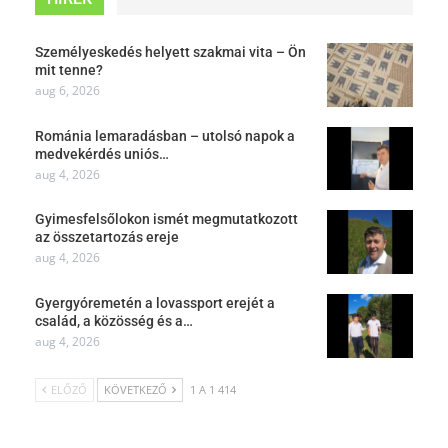
Személyeskedés helyett szakmai vita – Ön
mit tenne?
aug 6, 2026
Románia lemaradásban – utolsó napok a
medvekérdés uniós…
aug 4, 2026
Gyimesfelsőlokon ismét megmutatkozott
az összetartozás ereje
aug 4, 2026
Gyergyóremetén a lovassport erejét a
család, a közösség és a…
aug 4, 2026
ELŐZŐ
KÖVETKEZŐ
1 A 1 414