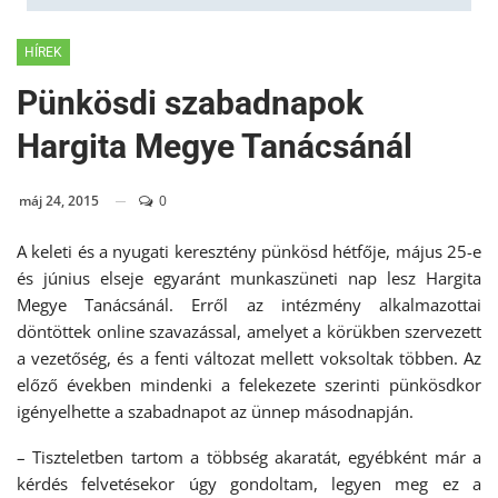
HÍREK
Pünkösdi szabadnapok
Hargita Megye Tanácsánál
máj 24, 2015
0
A keleti és a nyugati keresztény pünkösd hétfője, május 25-e
és június elseje egyaránt munkaszüneti nap lesz Hargita
Megye Tanácsánál. Erről az intézmény alkalmazottai
döntöttek online szavazással, amelyet a körükben szervezett
a vezetőség, és a fenti változat mellett voksoltak többen. Az
előző években mindenki a felekezete szerinti pünkösdkor
igényelhette a szabadnapot az ünnep másodnapján.
– Tiszteletben tartom a többség akaratát, egyébként már a
kérdés felvetésekor úgy gondoltam, legyen meg ez a