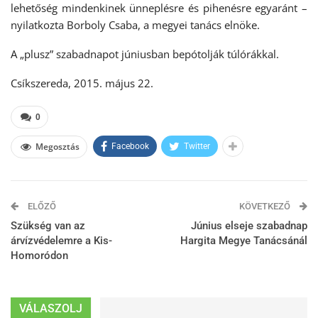
lehetőség mindenkinek ünneplésre és pihenésre egyaránt –
nyilatkozta Borboly Csaba, a megyei tanács elnöke.
A „plusz” szabadnapot júniusban bepótolják túlórákkal.
Csíkszereda, 2015. május 22.
0
Megosztás
Facebook
Twitter
ELŐZŐ
KÖVETKEZŐ
Szükség van az
Június elseje szabadnap
árvízvédelemre a Kis-
Hargita Megye Tanácsánál
Homoródon
VÁLASZOLJ