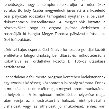
lehetőségét, hogy a templom felkerüljön a műemlékek
sorába. Borboly Csaba megyeelnök javaslatára a közeledő
őszi pályázati időszakra támogatást nyújtanak a pályázati
dokumentáció összeállítására. A megyeelnök biztatta a
résztvevőket, hogy az orgona javítása érdekében is
használják ki Hargita Megye Tanácsa pályázati kiírásait az
őszi időszakban.
Lőrinczi Lajos esperes Csehétfalva fontosabb gondjai között
említette a falugondnokság beindítását és működtetését, a
Kobátfalva és Tordátfalva közötti DJ 135-ös útszakasz
aszfaltozását.
Csehétfalván a falumentő program keretében kialakítanának
egy szociális közösségi központot a lakosság számára. Ennek
a munkálatait tekintették meg a megyei tanács munkatársai
a helyszínen. A komplexum működésbe helyezése maga
után vonja az infrastruktúrális hálózat, mint például a
vízhálózat vagy az úthálózat jó működését, ehhez van