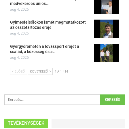
medvekérdés uniós…
aug 4, 2026
Gyimesfelsőlokon ismét megmutatkozott
az összetartozás ereje
aug 4, 2026
Gyergyóremetén a lovassport erejét a
család, a közösség és a…
aug 4, 2026
ELŐZŐ
KÖVETKEZŐ
1 A 1 414
TEVÉKENYSÉGEK