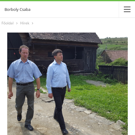
Borboly Csaba
Főoldal
Hírek