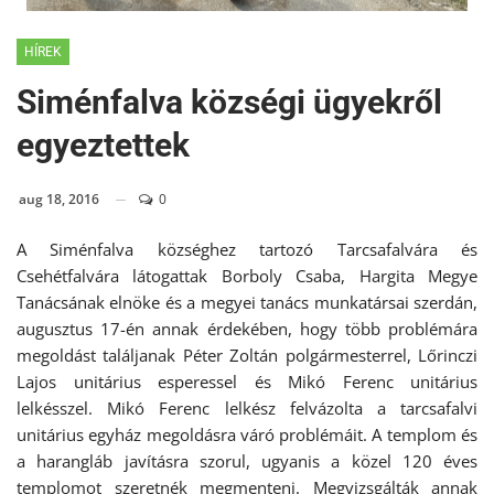
HÍREK
Siménfalva községi ügyekről
egyeztettek
aug 18, 2016
0
A Siménfalva községhez tartozó Tarcsafalvára és
Csehétfalvára látogattak Borboly Csaba, Hargita Megye
Tanácsának elnöke és a megyei tanács munkatársai szerdán,
augusztus 17-én annak érdekében, hogy több problémára
megoldást találjanak Péter Zoltán polgármesterrel, Lőrinczi
Lajos unitárius esperessel és Mikó Ferenc unitárius
lelkésszel. Mikó Ferenc lelkész felvázolta a tarcsafalvi
unitárius egyház megoldásra váró problémáit. A templom és
a harangláb javításra szorul, ugyanis a közel 120 éves
templomot szeretnék megmenteni. Megvizsgálták annak