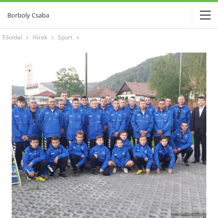
Borboly Csaba
Főoldal
Hírek
Sport