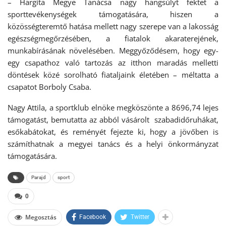
– Hargita Megye Tanácsa nagy hangsúlyt fektet a
sporttevékenységek támogatására, hiszen a
közösségteremtő hatása mellett nagy szerepe van a lakosság
egészségmegőrzésében, a fiatalok akaraterejének,
munkabírásának növelésében. Meggyőződésem, hogy egy-
egy csapathoz való tartozás az itthon maradás melletti
döntések közé sorolható fiataljaink életében – méltatta a
csapatot Borboly Csaba.
Nagy Attila, a sportklub elnöke megköszönte a 8696,74 lejes
támogatást, bemutatta az abból vásárolt szabadidőruhákat,
esőkabátokat, és reményét fejezte ki, hogy a jövőben is
számíthatnak a megyei tanács és a helyi önkormányzat
támogatására.
Parajd
sport
0
Megosztás
Facebook
Twitter