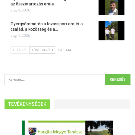
az összetartozás ereje
aug 4, 2026
Gyergyóremetén a lovassport erejét a
család, a közösség és a…
aug 4, 2026
ELŐZŐ
KÖVETKEZŐ
1 A 1 414
TEVÉKENYSÉGEK