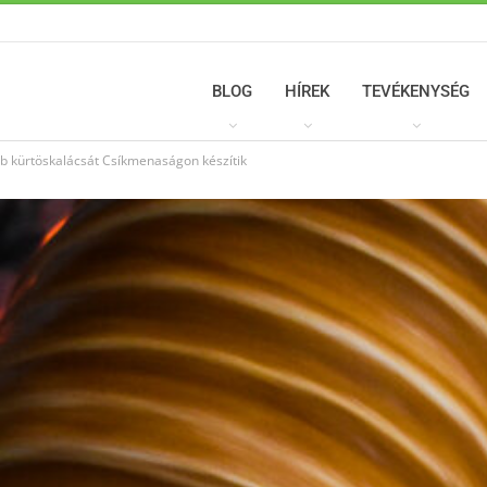
BLOG
HÍREK
TEVÉKENYSÉG
bb kürtöskalácsát Csíkmenaságon készítik