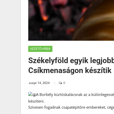
VEZETŐ HÍREK
Székelyföld egyik legjob
Csíkmenaságon készítik
szept 14, 2024
0
A Borbély kürtöskalácsnak az a különlegesség
készíteni.
Szívesen fogadnak csapatépítőre embereket, cégek