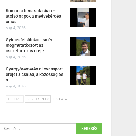
Románia lemaradásban –
utolsó napok a medvekérdés
uniós…
aug 4, 2026
Gyimesfelsőlokon ismét
megmutatkozott az
összetartozás ereje
aug 4, 2026
Gyergyóremetén a lovassport
erejét a család, a közösség és
a…
aug 4, 2026
ELŐZŐ
KÖVETKEZŐ
1 A 1 414