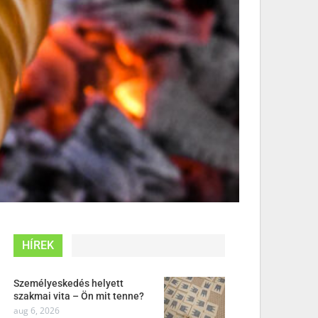
HÍREK
Személyeskedés helyett
szakmai vita – Ön mit tenne?
aug 6, 2026