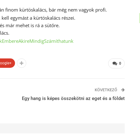
án finom kürtöskalács, bár még nem vagyok profi.
k kell egymást a kürtöskalács részei.
és már mehet is rá a sütőre.
lács.
EmbereAkireMindigSzámíthatunk
oogle+
0
KÖVETKEZŐ
Egy hang is képes összekötni az eget és a földet