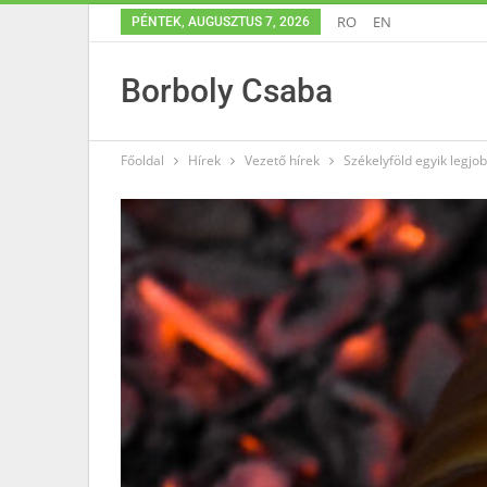
RO
EN
PÉNTEK, AUGUSZTUS 7, 2026
Borboly Csaba
Főoldal
Hírek
Vezető hírek
Székelyföld egyik legjo