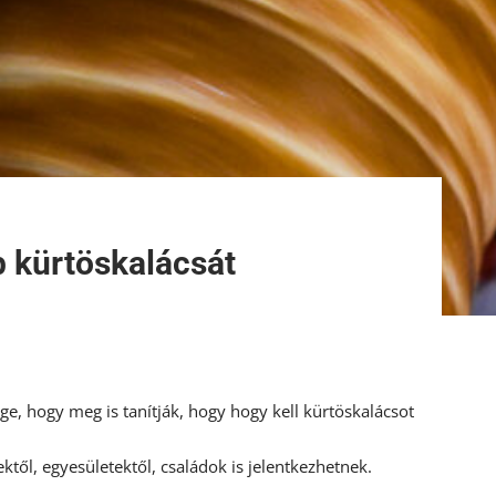
b kürtöskalácsát
e, hogy meg is tanítják, hogy hogy kell kürtöskalácsot
től, egyesületektől, családok is jelentkezhetnek.