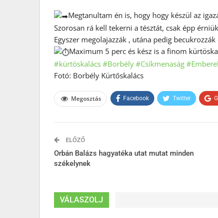
Megtanultam én is, hogy hogy készül az igaz
Szorosan rá kell tekerni a tésztát, csak épp érniü
Egyszer megolajazzák , utána pedig becukrozzák 
Maximum 5 perc és kész is a finom kürtöska
#kürtöskalács
#Borbély
#Csíkmenaság
#Emberek
Fotó: Borbély Kürtőskalács
Megosztás
Facebook
Twitter
G
ELŐZŐ
Orbán Balázs hagyatéka utat mutat minden
székelynek
VÁLASZOLJ