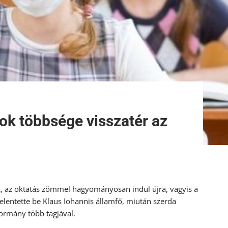
ok többsége visszatér az
k, az oktatás zömmel hagyományosan indul újra, vagyis a
jelentette be Klaus Iohannis államfő, miután szerda
kormány több tagjával.