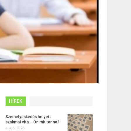
HÍREK
Személyeskedés helyett
szakmai vita – Ön mit tenne?
aug 6, 2026