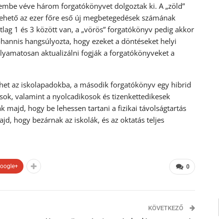
lembe véve három forgatókönyvet dolgoztak ki. A „zöld”
 tehető az ezer főre eső új megbetegedések számának
átlag 1 és 3 között van, a „vörös” forgatókönyv pedig akkor
Iohannis hangsúlyozta, hogy ezeket a döntéseket helyi
lyamatosan aktualizálni fogják a forgatókönyveket a
rhet az iskolapadokba, a második forgatókönyv egy hibrid
ások, valamint a nyolcadikosok és tizenkettedikesek
k majd, hogy be lehessen tartani a fizikai távolságtartás
ajd, hogy bezárnak az iskolák, és az oktatás teljes
oogle+
0
KÖVETKEZŐ