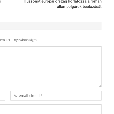
s
Huszonöt európai ország korlátozza a román
állampolgárok beutazását
nem kerül nyilvánosságra.