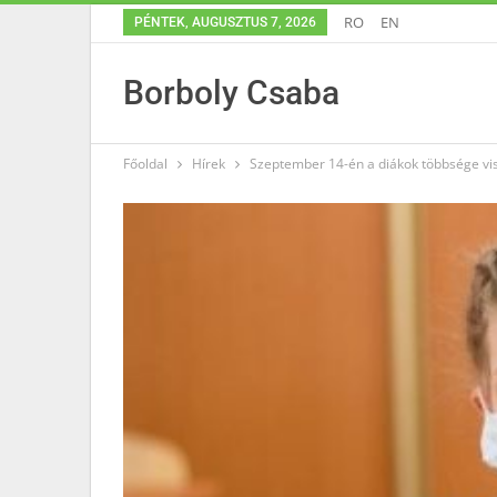
RO
EN
PÉNTEK, AUGUSZTUS 7, 2026
Borboly Csaba
Főoldal
Hírek
Szeptember 14-én a diákok többsége vis