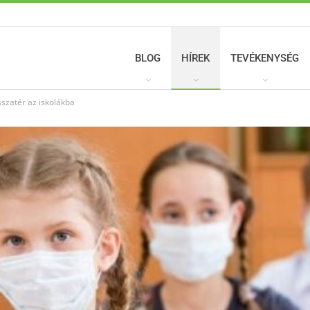
BLOG
HÍREK
TEVÉKENYSÉG
szatér az iskolákba