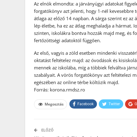
Az elnök elmondta: a járványügyi adatokat figye
forgatókönyv azt jelenti, hogy 1-nél kevesebbre
átlaga az előző 14 napban. A sárga szerint ez az 
lép életbe, ha ez az átlag meghaladja a hármat. 
szinten, iskolákra bontva hozzák majd meg, és fo
fertőzöttségi adatoktól függően.
Az első, vagyis a zöld esetben mindenki visszaté
oktatást feltételez majd: az óvodások és kisiskol
mennek az iskolába, míg a többiek felváltva járna
szabályait. A vörös forgatókönyv azt feltételezi m
egészében az online térbe költözik majd.
Forrás: korona.rmdsz.ro
Megosztás
Facebook
Twitter
G
ELŐZŐ