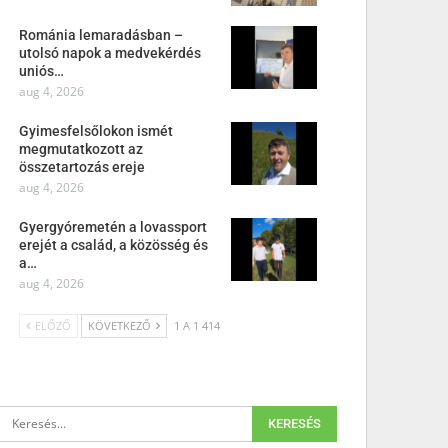
Románia lemaradásban –
utolsó napok a medvekérdés
uniós…
aug 4, 2026
Gyimesfelsőlokon ismét
megmutatkozott az
összetartozás ereje
aug 4, 2026
Gyergyóremetén a lovassport
erejét a család, a közösség és
a…
aug 4, 2026
ELŐZŐ
KÖVETKEZŐ
1 A 1 414