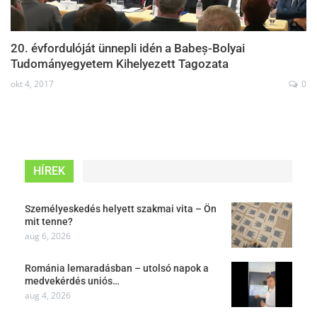
20. évfordulóját ünnepli idén a Babeș-Bolyai
Tudományegyetem Kihelyezett Tagozata
okt 4, 2017
0
HÍREK
Személyeskedés helyett szakmai vita – Ön
mit tenne?
aug 6, 2026
Románia lemaradásban – utolsó napok a
medvekérdés uniós…
aug 4, 2026