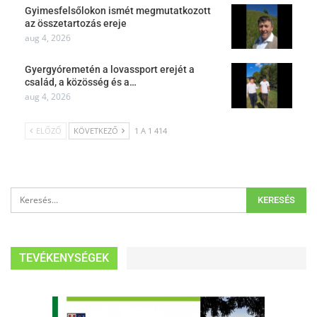
Gyimesfelsőlokon ismét megmutatkozott
az összetartozás ereje
aug 4, 2026
Gyergyóremetén a lovassport erejét a
család, a közösség és a…
aug 4, 2026
ELŐZŐ
KÖVETKEZŐ
1 A 1 414
TEVÉKENYSÉGEK