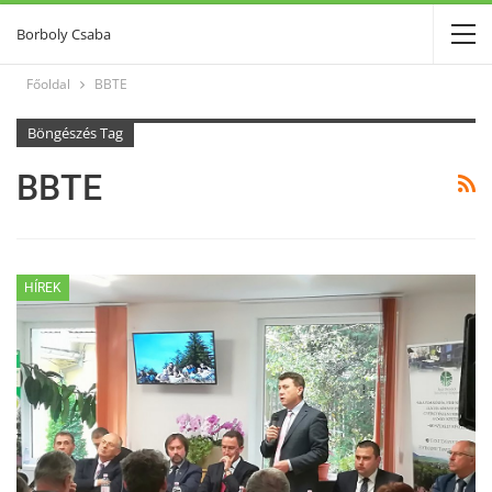
Borboly Csaba
Főoldal
BBTE
Böngészés Tag
BBTE
HÍREK