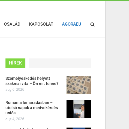
CSALÁD
KAPCSOLAT
AGORAEU
HÍREK
Személyeskedés helyett
szakmai vita – Ön mit tenne?
aug 6, 2026
Románia lemaradásban –
utolsó napok a medvekérdés
uniós…
aug 4, 2026