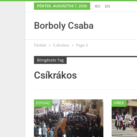
RO
EN
PÉNTEK, AUGUSZTUS 7, 2026
Borboly Csaba
Főoldal
Csíkrákos
Page 3
Böngészés Tag
Csíkrákos
EGYHÁZ
HÍREK