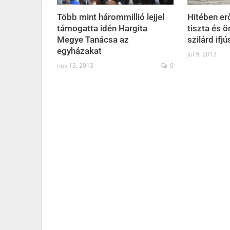
Több mint hárommillió lejjel
Hitében er
támogatta idén Hargita
tiszta és
Megye Tanácsa az
szilárd ifj
egyházakat
júl 9, 2013
nov 13, 2013
0