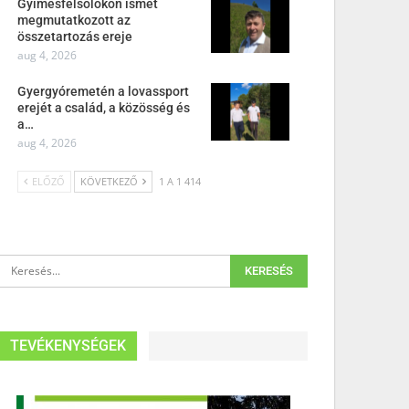
Gyimesfelsőlokon ismét
megmutatkozott az
összetartozás ereje
aug 4, 2026
Gyergyóremetén a lovassport
erejét a család, a közösség és
a…
aug 4, 2026
ELŐZŐ
KÖVETKEZŐ
1 A 1 414
TEVÉKENYSÉGEK