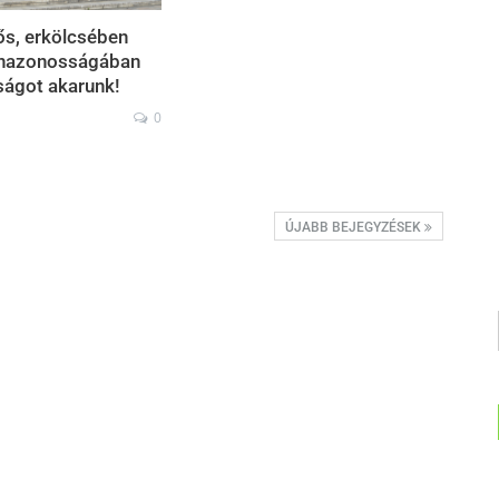
ős, erkölcsében
 önazonosságában
úságot akarunk!
0
ÚJABB BEJEGYZÉSEK