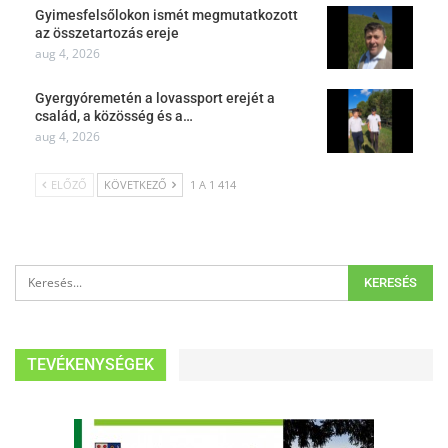
Gyimesfelsőlokon ismét megmutatkozott
az összetartozás ereje
aug 4, 2026
Gyergyóremetén a lovassport erejét a
család, a közösség és a…
aug 4, 2026
ELŐZŐ
KÖVETKEZŐ
1 A 1 414
TEVÉKENYSÉGEK