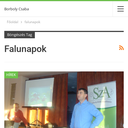
Borboly Csaba
Főoldal
falunapok
Böngészés Tag
Falunapok
HÍREK