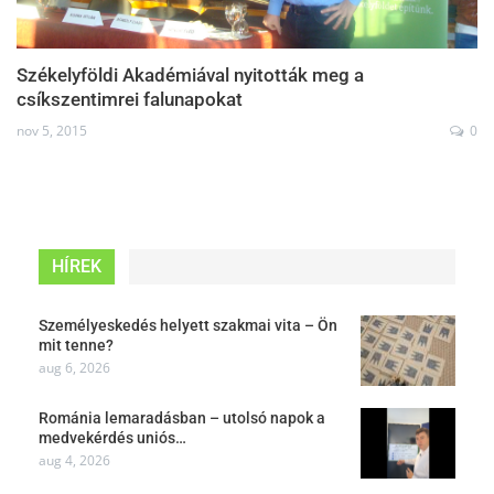
Székelyföldi Akadémiával nyitották meg a
csíkszentimrei falunapokat
nov 5, 2015
0
HÍREK
Személyeskedés helyett szakmai vita – Ön
mit tenne?
aug 6, 2026
Románia lemaradásban – utolsó napok a
medvekérdés uniós…
aug 4, 2026