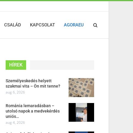
CSALÁD
KAPCSOLAT
AGORAEU
HÍREK
Személyeskedés helyett
szakmai vita – Ön mit tenne?
aug 6, 2026
Románia lemaradásban –
utolsó napok a medvekérdés
uniós…
aug 4, 2026