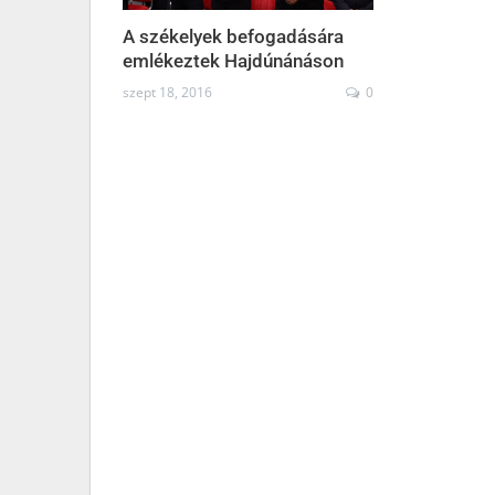
A székelyek befogadására
emlékeztek Hajdúnánáson
szept 18, 2016
0