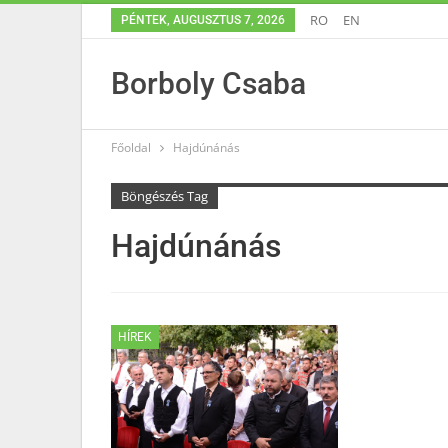
RO
EN
PÉNTEK, AUGUSZTUS 7, 2026
Borboly Csaba
Főoldal
Hajdúnánás
Böngészés Tag
Hajdúnánás
HÍREK