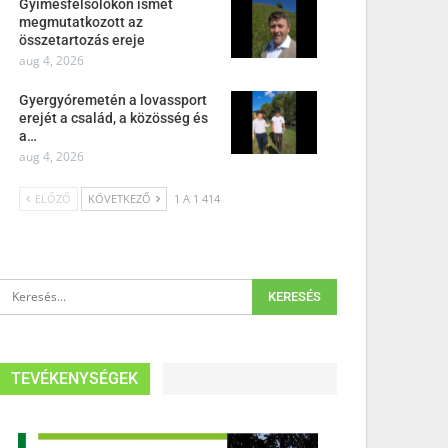
Gyimesfelsőlokon ismét
megmutatkozott az
összetartozás ereje
aug 4, 2026
Gyergyóremetén a lovassport
erejét a család, a közösség és
a…
aug 4, 2026
ELŐZŐ
KÖVETKEZŐ
1 A 1 414
TEVÉKENYSÉGEK