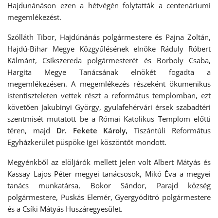
Hajdunánáson ezen a hétvégén folytatták a centenáriumi
megemlékezést.
Szólláth Tibor, Hajdúnánás polgármestere és Pajna Zoltán,
Hajdú-Bihar Megye Közgyűlésének elnöke Ráduly Róbert
Kálmánt, Csíkszereda polgármesterét és Borboly Csaba,
Hargita Megye Tanácsának elnökét fogadta a
megemlékezésen. A megemlékezés részeként ökumenikus
istentiszteleten vettek részt a református templomban, ezt
követően Jakubinyi György, gyulafehérvári érsek szabadtéri
szentmisét mutatott be a Római Katolikus Templom előtti
téren, majd
Dr. Fekete Károly,
Tiszántúli Református
Egyházkerület püspöke igei köszöntőt mondott.
Megyénkből az elöljárók mellett jelen volt Albert Mátyás és
Kassay Lajos Péter megyei tanácsosok, Mikó Éva a megyei
tanács munkatársa, Bokor Sándor, Parajd község
polgármestere, Puskás Elemér, Gyergyóditró polgármestere
és a Csíki Mátyás Huszáregyesület.