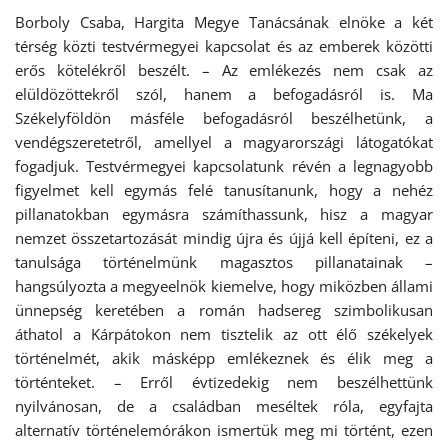
Borboly Csaba, Hargita Megye Tanácsának elnöke a két
térség közti testvérmegyei kapcsolat és az emberek közötti
erős kötelékről beszélt. – Az emlékezés nem csak az
elüldözöttekről szól, hanem a befogadásról is. Ma
Székelyföldön másféle befogadásról beszélhetünk, a
vendégszeretetről, amellyel a magyarországi látogatókat
fogadjuk. Testvérmegyei kapcsolatunk révén a legnagyobb
figyelmet kell egymás felé tanusítanunk, hogy a nehéz
pillanatokban egymásra számíthassunk, hisz a magyar
nemzet összetartozását mindig újra és újjá kell építeni, ez a
tanulsága történelmünk magasztos pillanatainak –
hangsúlyozta a megyeelnök kiemelve, hogy miközben állami
ünnepség keretében a román hadsereg szimbolikusan
áthatol a Kárpátokon nem tisztelik az ott élő székelyek
történelmét, akik másképp emlékeznek és élik meg a
történteket. – Erről évtizedekig nem beszélhettünk
nyilvánosan, de a családban meséltek róla, egyfajta
alternatív történelemórákon ismertük meg mi történt, ezen