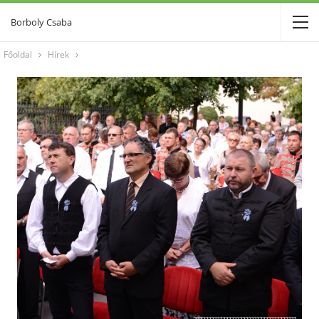
Borboly Csaba
Főoldal
Hírek