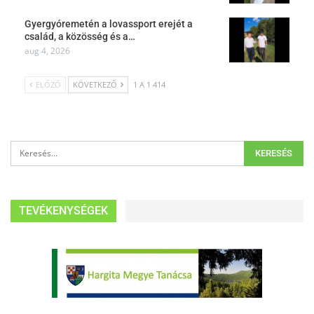
Gyergyóremetén a lovassport erejét a
család, a közösség és a…
aug 4, 2026
ELŐZŐ
KÖVETKEZŐ
1 A 1 414
TEVÉKENYSÉGEK