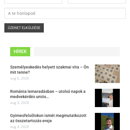
HÍREK
Személyeskedés helyett szakmai vita – Ön
mit tenne?
aug 6, 2026
Románia lemaradásban – utolsó napok a
medvekérdés uniós…
aug 4, 2026
Gyimesfelsőlokon ismét megmutatkozott
az összetartozás ereje
aug 4, 2026