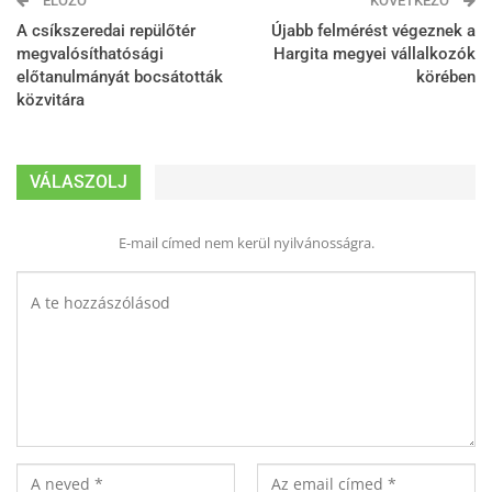
ELŐZŐ
KÖVETKEZŐ
A csíkszeredai repülőtér
Újabb felmérést végeznek a
megvalósíthatósági
Hargita megyei vállalkozók
előtanulmányát bocsátották
körében
közvitára
VÁLASZOLJ
E-mail címed nem kerül nyilvánosságra.