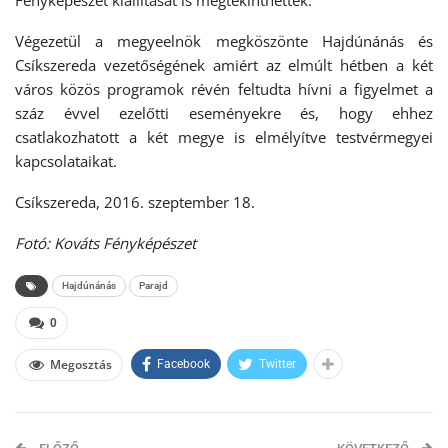
Fényképészet kiállítását is megtekinthették.
Végezetül a megyeelnök megköszönte Hajdúnánás és
Csíkszereda vezetőségének amiért az elmúlt hétben a két
város közös programok révén feltudta hívni a figyelmet a
száz évvel ezelőtti eseményekre és, hogy ehhez
csatlakozhatott a két megye is elmélyítve testvérmegyei
kapcsolataikat.
Csíkszereda, 2016. szeptember 18.
Fotó
: Kov
áts Fényképészet
Hajdúnánás
Parajd
0
Megosztás
Facebook
Twitter