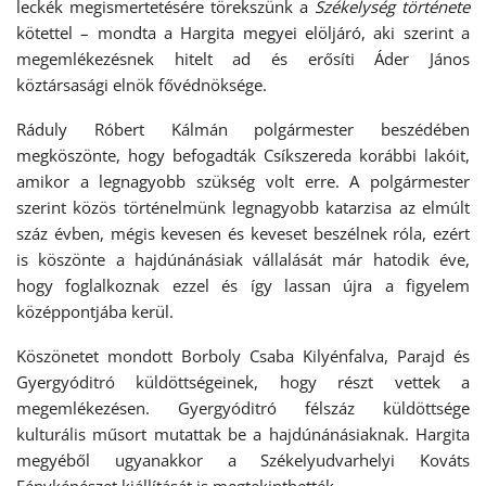
leckék megismertetésére törekszünk a
Székelység története
kötettel – mondta a Hargita megyei elöljáró, aki szerint a
megemlékezésnek hitelt ad és erősíti Áder János
köztársasági elnök fővédnöksége.
Ráduly Róbert Kálmán polgármester beszédében
megköszönte, hogy befogadták Csíkszereda korábbi lakóit,
amikor a legnagyobb szükség volt erre. A polgármester
szerint közös történelmünk legnagyobb katarzisa az elmúlt
száz évben, mégis kevesen és keveset beszélnek róla, ezért
is köszönte a hajdúnánásiak vállalását már hatodik éve,
hogy foglalkoznak ezzel és így lassan újra a figyelem
középpontjába kerül.
Köszönetet mondott Borboly Csaba Kilyénfalva, Parajd és
Gyergyóditró küldöttségeinek, hogy részt vettek a
megemlékezésen. Gyergyóditró félszáz küldöttsége
kulturális műsort mutattak be a hajdúnánásiaknak. Hargita
megyéből ugyanakkor a Székelyudvarhelyi Kováts