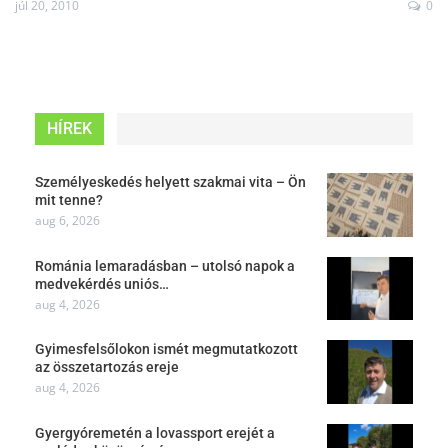
júl 20, 2010
0
HÍREK
Személyeskedés helyett szakmai vita – Ön
mit tenne?
aug 6, 2026
Románia lemaradásban – utolsó napok a
medvekérdés uniós…
aug 4, 2026
Gyimesfelsőlokon ismét megmutatkozott
az összetartozás ereje
aug 4, 2026
Gyergyóremetén a lovassport erejét a