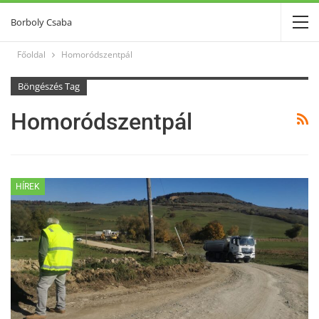
Borboly Csaba
Főoldal
Homoródszentpál
Böngészés Tag
Homoródszentpál
HÍREK