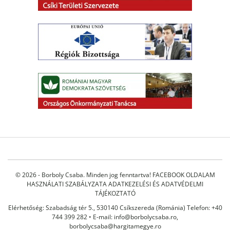
© 2026 - Borboly Csaba. Minden jog fenntartva!
FACEBOOK OLDALAM
HASZNÁLATI SZABÁLYZATA
ADATKEZELÉSI ÉS ADATVÉDELMI
TÁJÉKOZTATÓ
Elérhetőség: Szabadság tér 5., 530140 Csíkszereda (Románia) Telefon: +40
744 399 282 • E-mail:
info@borbolycsaba.ro
,
borbolycsaba@hargitamegye.ro