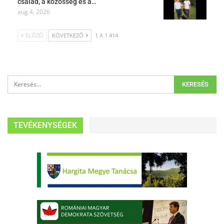
család, a közösség és a…
aug 4, 2026
ELŐZŐ
KÖVETKEZŐ
1 A 1 414
TEVÉKENYSÉGEK