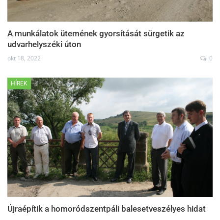
A munkálatok ütemének gyorsítását sürgetik az
udvarhelyszéki úton
okt 18, 2022
0
HÍREK
Újraépítik a homoródszentpáli balesetveszélyes hidat