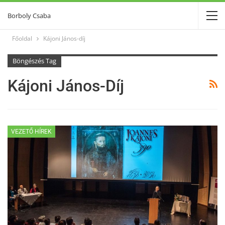
Borboly Csaba
Főoldal
Kájoni János-díj
Böngészés Tag
Kájoni János-Díj
VEZETŐ HÍREK