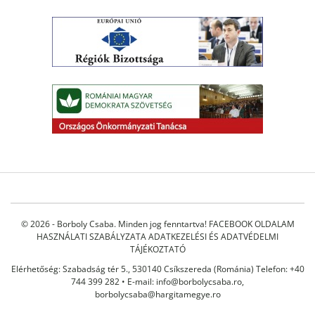
© 2026 - Borboly Csaba. Minden jog fenntartva!
FACEBOOK OLDALAM
HASZNÁLATI SZABÁLYZATA
ADATKEZELÉSI ÉS ADATVÉDELMI
TÁJÉKOZTATÓ
Elérhetőség: Szabadság tér 5., 530140 Csíkszereda (Románia) Telefon: +40
744 399 282 • E-mail:
info@borbolycsaba.ro
,
borbolycsaba@hargitamegye.ro