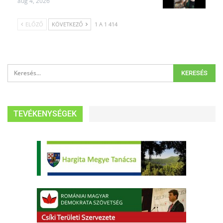
aug 4, 2026
ELŐZŐ
KÖVETKEZŐ
1 A 1 414
TEVÉKENYSÉGEK