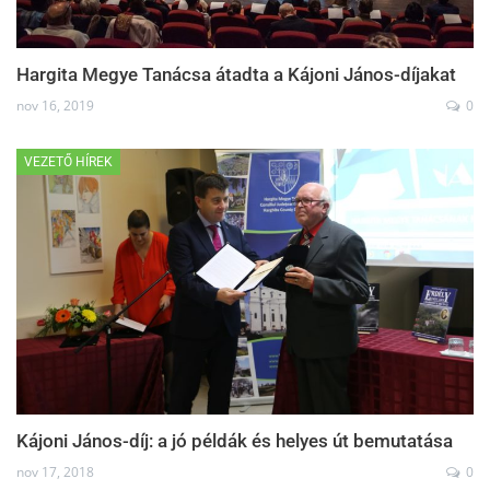
Hargita Megye Tanácsa átadta a Kájoni János-díjakat
nov 16, 2019
0
VEZETŐ HÍREK
Kájoni János-díj: a jó példák és helyes út bemutatása
nov 17, 2018
0