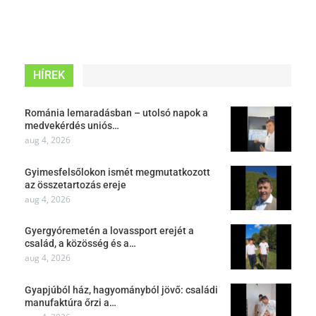
HÍREK
Románia lemaradásban – utolsó napok a
medvekérdés uniós…
aug 4, 2026
Gyimesfelsőlokon ismét megmutatkozott
az összetartozás ereje
aug 4, 2026
Gyergyóremetén a lovassport erejét a
család, a közösség és a…
aug 4, 2026
Gyapjúból ház, hagyományból jövő: családi
manufaktúra őrzi a…