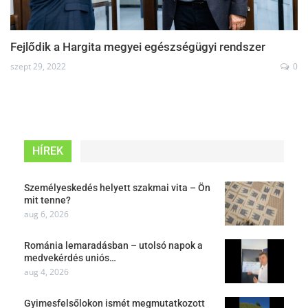
Fejlődik a Hargita megyei egészségügyi rendszer
szept 29, 2022
0
HÍREK
Személyeskedés helyett szakmai vita – Ön
mit tenne?
aug 6, 2026
Románia lemaradásban – utolsó napok a
medvekérdés uniós…
aug 4, 2026
Gyimesfelsőlokon ismét megmutatkozott