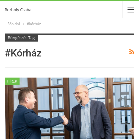
Borboly Csaba
Főoldal
#kórház
Böngészés Tag
#kórház
HÍREK