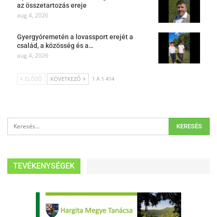
az összetartozás ereje
aug 4, 2026
Gyergyóremetén a lovassport erejét a
család, a közösség és a…
aug 4, 2026
ELŐZŐ
KÖVETKEZŐ
1 A 1 414
TEVÉKENYSÉGEK