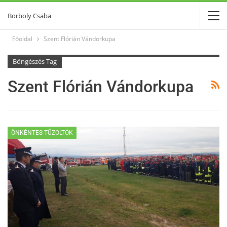
Borboly Csaba
Főoldal
Szent Flórián Vándorkupa
Böngészés Tag
Szent Flórián Vándorkupa
ÖNKÉNTES TŰZOLTÓK