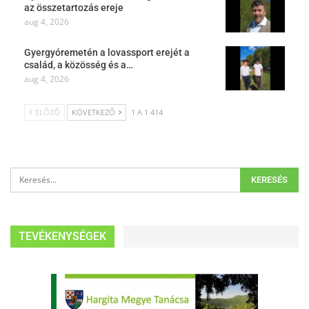
az összetartozás ereje
aug 4, 2026
Gyergyóremetén a lovassport erejét a
család, a közösség és a…
aug 4, 2026
ELŐZŐ
KÖVETKEZŐ
1 A 1 414
TEVÉKENYSÉGEK