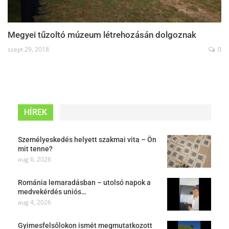
Megyei tűzoltó múzeum létrehozásán dolgoznak
szept 29, 2018
0
HÍREK
Személyeskedés helyett szakmai vita – Ön
mit tenne?
aug 6, 2026
Románia lemaradásban – utolsó napok a
medvekérdés uniós…
aug 4, 2026
Gyimesfelsőlokon ismét megmutatkozott