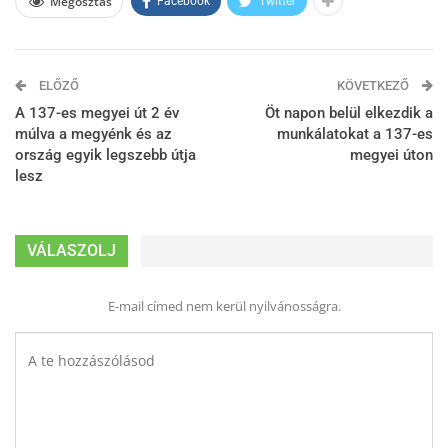
Megosztás
Facebook
Twitter
ELŐZŐ
KÖVETKEZŐ
A 137-es megyei út 2 év
Öt napon belül elkezdik a
múlva a megyénk és az
munkálatokat a 137-es
ország egyik legszebb útja
megyei úton
lesz
VÁLASZOLJ
E-mail címed nem kerül nyilvánosságra.