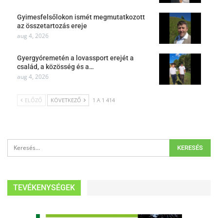
Gyimesfelsőlokon ismét megmutatkozott
az összetartozás ereje
aug 4, 2026
Gyergyóremetén a lovassport erejét a
család, a közösség és a…
aug 4, 2026
ELŐZŐ
KÖVETKEZŐ
1 A 1 414
TEVÉKENYSÉGEK