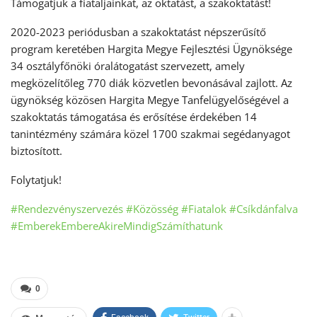
Támogatjuk a fiataljainkat, az oktatást, a szakoktatást!
2020-2023 periódusban a szakoktatást népszerűsítő
program keretében Hargita Megye Fejlesztési Ügynöksége
34 osztályfőnöki óralátogatást szervezett, amely
megközelítőleg 770 diák közvetlen bevonásával zajlott. Az
ügynökség közösen Hargita Megye Tanfelügyelőségével a
szakoktatás támogatása és erősítése érdekében 14
tanintézmény számára közel 1700 szakmai segédanyagot
biztosított.
Folytatjuk!
#Rendezvényszervezés
#Közösség
#Fiatalok
#Csíkdánfalva
#EmberekEmbereAkireMindigSzámíthatunk
0