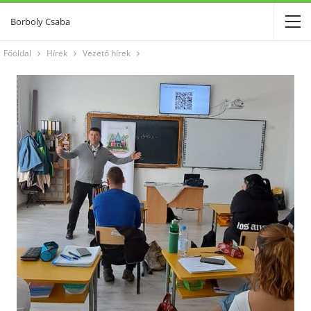
Borboly Csaba
Főoldal
Hírek
Vezető hírek