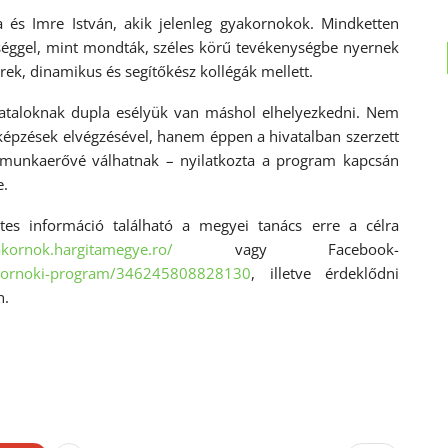
 és Imre István, akik jelenleg gyakornokok. Mindketten
őséggel, mint mondták, széles körű tevékenységbe nyernek
ek, dinamikus és segítőkész kollégák mellett.
 fiataloknak dupla esélyük van máshol elhelyezkedni. Nem
képzések elvégzésével, hanem éppen a hivatalban szerzett
tt munkaerővé válhatnak – nyilatkozta a program kapcsán
e.
etes információ található a megyei tanács erre a célra
akornok.hargitamegye.
ro/
vagy Facebook-
ornoki-program/
346245808828130
, illetve érdeklődni
n.