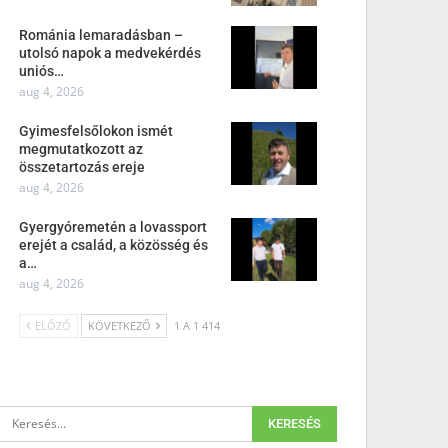
Románia lemaradásban –
utolsó napok a medvekérdés
uniós…
aug 4, 2026
Gyimesfelsőlokon ismét
megmutatkozott az
összetartozás ereje
aug 4, 2026
Gyergyóremetén a lovassport
erejét a család, a közösség és
a…
aug 4, 2026
ELŐZŐ
KÖVETKEZŐ
1 A 1 414