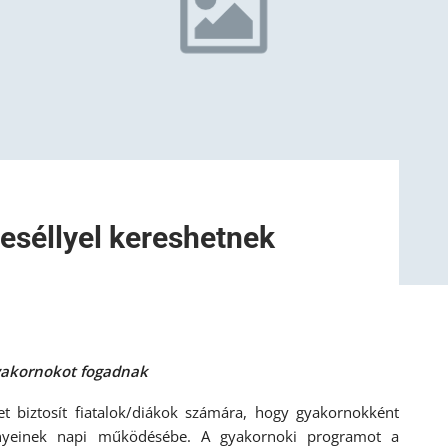
 eséllyel kereshetnek
yakornokot fogadnak
et biztosít fiatalok/diákok számára, hogy gyakornokként
ményeinek napi működésébe. A gyakornoki programot a