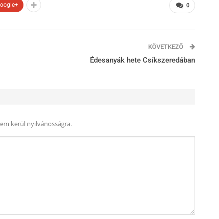
oogle+
0
KÖVETKEZŐ
Édesanyák hete Csíkszeredában
nem kerül nyilvánosságra.