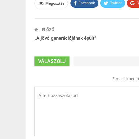
Megosztás
Facebook
Twitter
G
ELŐZŐ
„A jövő generációjának épült”
VÁLASZOLJ
E-mail címed 