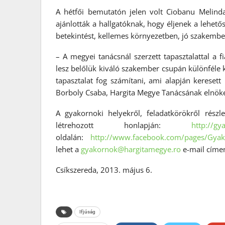
A hétfői bemutatón jelen volt Ciobanu Melinda
ajánlották a hallgatóknak, hogy éljenek a lehet
betekintést, kellemes környezetben, jó szakember
– A megyei tanácsnál szerzett tapasztalattal a
lesz belőlük kiváló szakember csupán különféle 
tapasztalat fog számítani, ami alapján kerese
Borboly Csaba, Hargita Megye Tanácsának elnök
A gyakornoki helyekről, feladatkörökről részl
létrehozott honlapján:
http://gy
oldalán:
http://www.facebook.com/pages/
Gyak
lehet a
gyakornok@hargitamegye.ro
e-mail címe
Csíkszereda, 2013. május 6.
Ifjúság