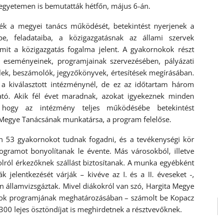
egyetemen is bemutatták hétfőn, május 6-án.
ék a megyei tanács működését, betekintést nyerjenek a
ébe, feladataiba, a közigazgatásnak az állami szervek
mit a közigazgatás fogalma jelent. A gyakornokok részt
i eseményeinek, programjainak szervezésében, pályázati
velek, beszámolók, jegyzőkönyvek, értesítések megírásában.
a kiválasztott intézménynél, de ez az időtartam három
ató. Akik fél évet maradnak, azokat igyekeznek minden
, hogy az intézmény teljes működésébe betekintést
 Megye Tanácsának munkatársa, a program felelőse.
n 53 gyakornokot tudnak fogadni, és a tevékenységi kör
ogramot bonyolítanak le évente. Más városokból, illetve
olról érkezőknek szállást biztosítanak. A munka egyébként
 jelentkezését várják – kivéve az I. és a II. éveseket -,
en államvizsgáztak. Mivel diákokról van szó, Hargita Megye
nok programjának meghatározásában – számolt be Kopacz
300 lejes ösztöndíjat is meghirdetnek a résztvevőknek.