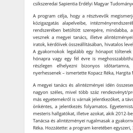
csíkszeredai Sapientia Erdélyi Magyar Tudomány
A program célja, hogy a résztvevők megismerj
közigazgatás alapelveibe, intézményrendszer
rendszerében betöltött szerepére, mindabba, a
vesznek a megyei tanács, illetve alintézménye
iratok, kérdőívek összeállításában, hivatalos le
A gyakornokok legalább egy hónapot töltenek 
hónapra vagy egy fél évre is meghosszabbíth
részlegen elhelyezni bizonyos időtartamra
nyerhessenek – ismertette Kopacz Réka, Hargita
A megyei tanács és alintézményei idén összese
nagyon széles, mivel több száz rendezvényt/pr
más egyetemekről is várnak jelentkezőket, a táv
önkéntes, a jelentkezés folyamatos. Egyetemisták
mesteris hallgatókat, illetve azokat, akik 2012-b
Tanácsa és alintézményei rugalmasak a gyakor
Réka. Hozzátette: a program keretében egyszeri, 