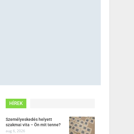
HÍREK
Személyeskedés helyett
szakmai vita – Ön mit tenne?
aug 6, 2026