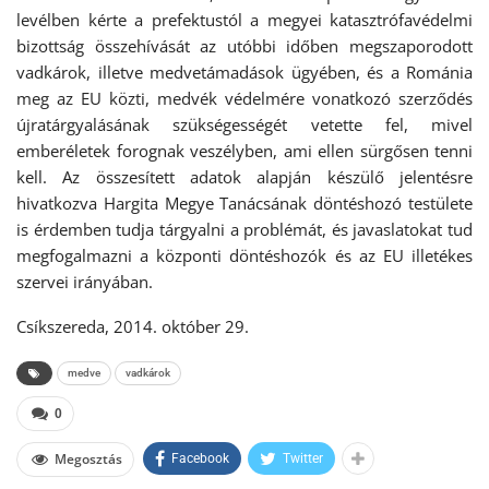
levélben kérte a prefektustól a megyei katasztrófavédelmi
bizottság összehívását az utóbbi időben megszaporodott
vadkárok, illetve medvetámadások ügyében, és a Románia
meg az EU közti, medvék védelmére vonatkozó szerződés
újratárgyalásának szükségességét vetette fel, mivel
emberéletek forognak veszélyben, ami ellen sürgősen tenni
kell. Az összesített adatok alapján készülő jelentésre
hivatkozva Hargita Megye Tanácsának döntéshozó testülete
is érdemben tudja tárgyalni a problémát, és javaslatokat tud
megfogalmazni a központi döntéshozók és az EU illetékes
szervei irányában.
Csíkszereda, 2014. október 29.
medve
vadkárok
0
Megosztás
Facebook
Twitter