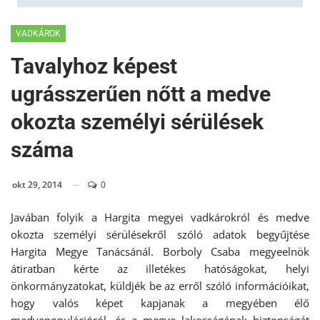
VADKÁROK
Tavalyhoz képest
ugrásszerűen nőtt a medve
okozta személyi sérülések
száma
okt 29, 2014
0
Javában folyik a Hargita megyei vadkárokról és medve
okozta személyi sérülésekről szóló adatok begyűjtése
Hargita Megye Tanácsánál. Borboly Csaba megyeelnök
átiratban kérte az illetékes hatóságokat, helyi
önkormányzatokat, küldjék be az erről szóló információikat,
hogy valós képet kapjanak a megyében élő