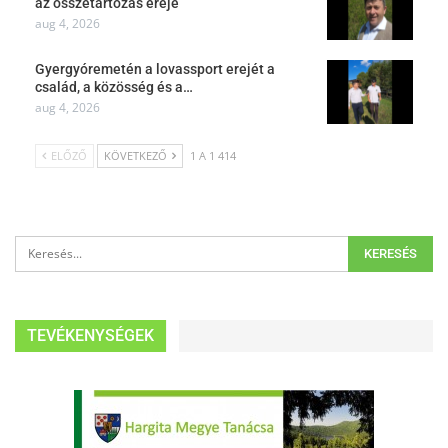
az összetartozás ereje
aug 4, 2026
Gyergyóremetén a lovassport erejét a
család, a közösség és a…
aug 4, 2026
ELŐZŐ
KÖVETKEZŐ
1 A 1 414
TEVÉKENYSÉGEK