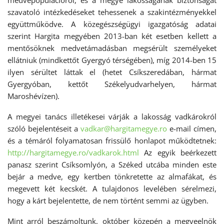
medvepopulációról, és a megye lakosságának biztonságát
szavatoló intézkedéseket tehessenek a szakintézményekkel
együttműködve. A közegészségügyi igazgatóság adatai
szerint Hargita megyében 2013-ban két esetben kellett a
mentősöknek medvetámadásban megsérült személyeket
ellátniuk (mindkettőt Gyergyó térségében), míg 2014-ben 15
ilyen sérültet láttak el (hetet Csíkszeredában, hármat
Gyergyóban, kettőt Székelyudvarhelyen, hármat
Maroshévízen).
A megyei tanács illetékesei várják a lakosság vadkárokról
szóló bejelentéseit a
vadkar@hargitamegye.ro
e-mail címen,
és a témáról folyamatosan frissülő honlapot működtetnek:
http://hargitamegye.ro/vadkarok.html
Az egyik beérkezett
panasz szerint Csíksomlyón, a Széked utcába minden este
bejár a medve, egy kertben tönkretette az almafákat, és
megevett két kecskét. A tulajdonos levelében sérelmezi,
hogy a kárt bejelentette, de nem történt semmi az ügyben.
Mint arról beszámoltunk, október közepén a megyeelnök