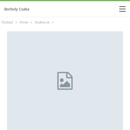
Borboly Csaba
Főoldal
Hírek
Vadkárok