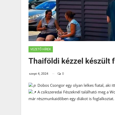
VEZETŐ HÍREK
Thaiföldi kézzel készült
szept 4, 2024
0
Dobos Csongor egy olyan lelkes fiatal, aki it
A csíkszeredai Fészeknél található meg a Won
már részmunkaidőben egy diákot is foglalkoztat.