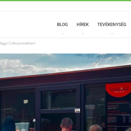
BLOG
HÍREK
TEVÉKENYSÉG
 fagyi Csíkszeredában!