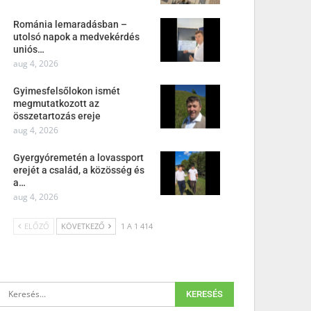
Románia lemaradásban –
utolsó napok a medvekérdés
uniós…
aug 4, 2026
Gyimesfelsőlokon ismét
megmutatkozott az
összetartozás ereje
aug 4, 2026
Gyergyóremetén a lovassport
erejét a család, a közösség és
a…
aug 4, 2026
ELŐZŐ
KÖVETKEZŐ
1 A 1 414