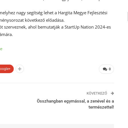
melyhez nagy segítség lehet a Hargita Megye Fejlesztési
eménysorozat következő előadása.
t szerveznek, ahol bemutatják a StartUp Nation 2024-es
zámára.
le
oogle+
0
KÖVETKEZŐ
Összhangban egymással, a zenével és a
természettel!