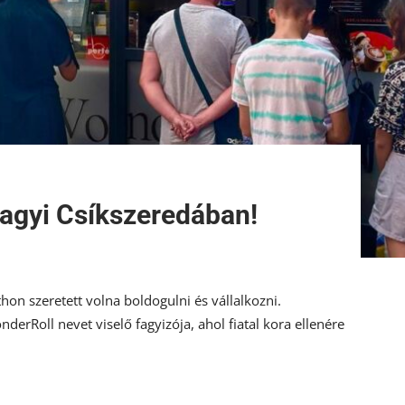
 fagyi Csíkszeredában!
thon szeretett volna boldogulni és vállalkozni.
derRoll nevet viselő fagyizója, ahol fiatal kora ellenére