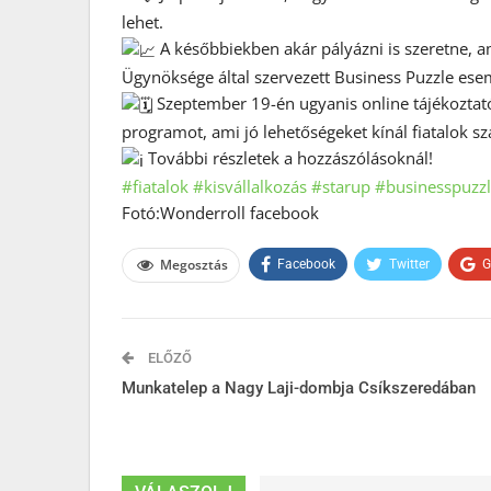
lehet.
A későbbiekben akár pályázni is szeretne, a
Ügynöksége által szervezett Business Puzzle es
Szeptember 19-én ugyanis online tájékoztató
programot, ami jó lehetőségeket kínál fiatalok s
További részletek a hozzászólásoknál!
#fiatalok
#kisvállalkozás
#starup
#businesspuzz
Fotó:Wonderroll facebook
Megosztás
Facebook
Twitter
G
ELŐZŐ
Munkatelep a Nagy Laji-dombja Csíkszeredában