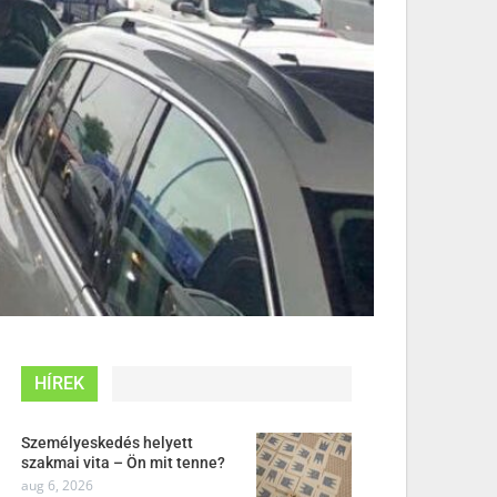
HÍREK
Személyeskedés helyett
szakmai vita – Ön mit tenne?
aug 6, 2026