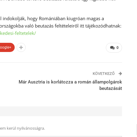
zal indokolják, hogy Romániában kiugróan magas a
rszágokba való beutazás feltételeiről itt tájékozódhatnak:
edesi-feltetelek/
oogle+
0
KÖVETKEZŐ
Már Ausztria is korlátozza a román állampolgárok
beutazását
nem kerül nyilvánosságra.