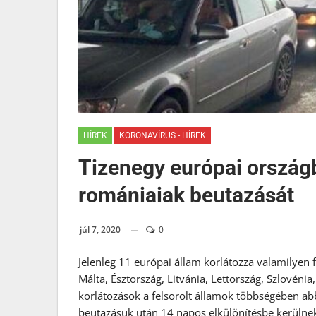
HÍREK
KORONAVÍRUS - HÍREK
Tizenegy európai ország
romániaiak beutazását
júl 7, 2020
0
Jelenleg 11 európai állam korlátozza valamilyen
Málta, Észtország, Litvánia, Lettország, Szlovénia
korlátozások a felsorolt államok többségében a
beutazásuk után 14 napos elkülönítésbe kerülnek.