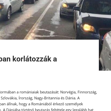
ban korlátozzák a
 formában a romániaiak beutazását: Norvégia, Finnország,
, Szlovákia, Írország, Nagy-Britannia és Dánia. A
bban állnak, hogy a Romániából érkező személyek
 A Dániába történő beutazás feltétele egy legalább hat