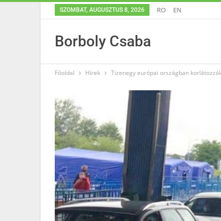
RO
EN
SZOMBAT, AUGUSZTUS 8, 2026
Borboly Csaba
Főoldal
Hírek
Tizenegy európai országban korlátozzá