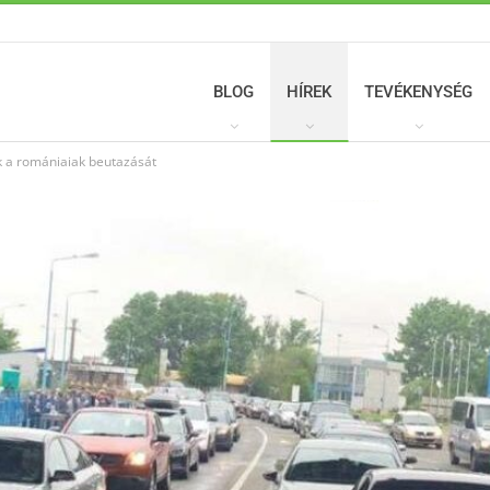
BLOG
HÍREK
TEVÉKENYSÉG
k a romániaiak beutazását