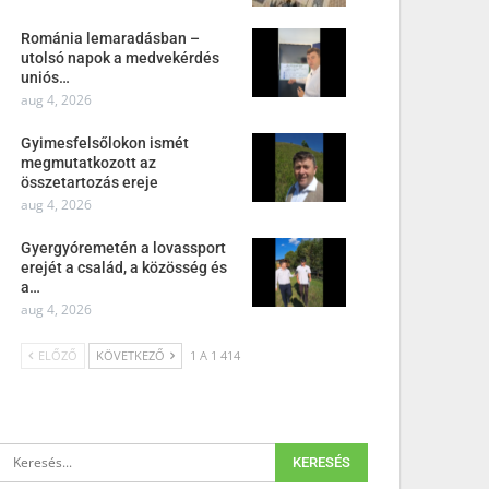
Románia lemaradásban –
utolsó napok a medvekérdés
uniós…
aug 4, 2026
Gyimesfelsőlokon ismét
megmutatkozott az
összetartozás ereje
aug 4, 2026
Gyergyóremetén a lovassport
erejét a család, a közösség és
a…
aug 4, 2026
ELŐZŐ
KÖVETKEZŐ
1 A 1 414