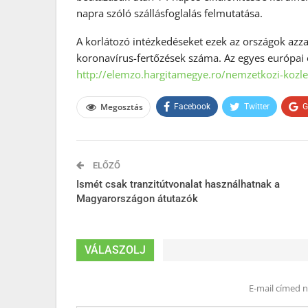
napra szóló szállásfoglalás felmutatása.
A korlátozó intézkedéseket ezek az országok az
koronavírus-fertőzések száma. Az egyes európai o
http://elemzo.hargitamegye.ro/nemzetkozi-kozlek
Megosztás
Facebook
Twitter
G
ELŐZŐ
Ismét csak tranzitútvonalat használhatnak a
Magyarországon átutazók
VÁLASZOLJ
E-mail címed 