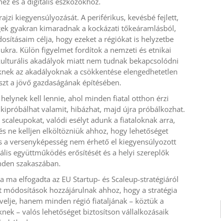
ez és a digitális eszközökhöz.
jzi kiegyensúlyozását. A periférikus, kevésbé fejlett,
égek gyakran kimaradnak a kockázati tőkeáramlásból,
dosításaim célja, hogy ezeket a régiókat is helyzetbe
ukra. Külön figyelmet fordítok a nemzeti és etnikai
s kulturális akadályok miatt nem tudnak bekapcsolódni
knek az akadályoknak a csökkentése elengedhetetlen
észt a jövő gazdaságának építésében.
lynek kell lennie, ahol minden fiatal otthon érzi
 kipróbálhat valamit, hibázhat, majd újra próbálkozhat.
caleupokat, valódi esélyt adunk a fiataloknak arra,
és ne kelljen elköltözniük ahhoz, hogy lehetőséget
s a versenyképesség nem érhető el kiegyensúlyozott
onális együttműködés erősítését és a helyi szereplők
inden szakaszában.
 ma elfogadta az EU Startup- és Scaleup-stratégiáról
t módosítások hozzájárulnak ahhoz, hogy a stratégia
elje, hanem minden régió fiataljának – köztük a
knek – valós lehetőséget biztosítson vállalkozásaik