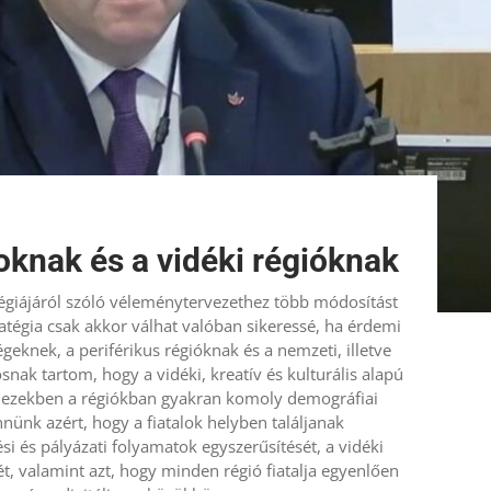
loknak és a vidéki régióknak
tégiájáról szóló véleménytervezethez több módosítást
tégia csak akkor válhat valóban sikeressé, ha érdemi
ségeknek, a periférikus régióknak és a nemzeti, illetve
snak tartom, hogy a vidéki, kreatív és kulturális alapú
n ezekben a régiókban gyakran komoly demográfiai
nünk azért, hogy a fiatalok helyben találjanak
i és pályázati folyamatok egyszerűsítését, a vidéki
t, valamint azt, hogy minden régió fiatalja egyenlően