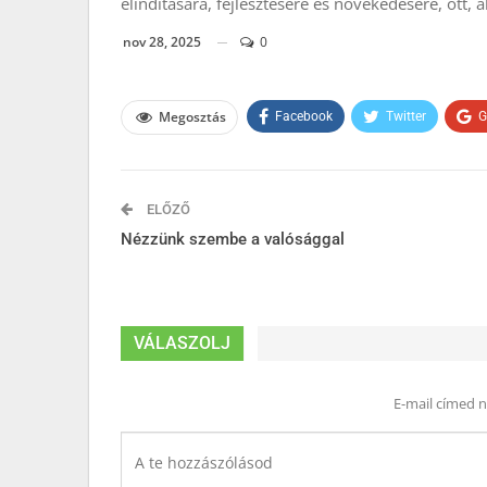
elindítására, fejlesztésére és növekedésére, ott, a
nov 28, 2025
0
Megosztás
Facebook
Twitter
G
ELŐZŐ
Nézzünk szembe a valósággal
VÁLASZOLJ
E-mail címed 