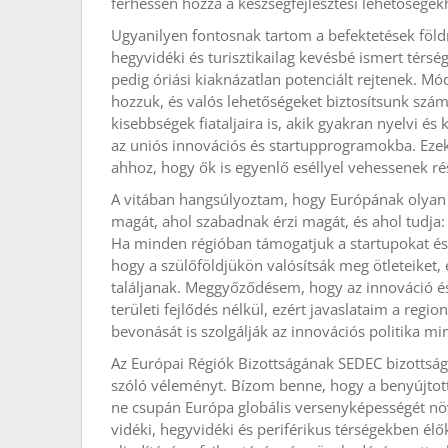
férhessen hozzá a készségfejlesztési lehetőségekh
Ugyanilyen fontosnak tartom a befektetések földra
hegyvidéki és turisztikailag kevésbé ismert térs
pedig óriási kiaknázatlan potenciált rejtenek. Mó
hozzuk, és valós lehetőségeket biztosítsunk szám
kisebbségek fiataljaira is, akik gyakran nyelvi é
az uniós innovációs és startupprogramokba. Eze
ahhoz, hogy ők is egyenlő eséllyel vehessenek r
A vitában hangsúlyoztam, hogy Európának olyan he
magát, ahol szabadnak érzi magát, és ahol tudja:
Ha minden régióban támogatjuk a startupokat és s
hogy a szülőföldjükön valósítsák meg ötleteiket, 
találjanak. Meggyőződésem, hogy az innováció é
területi fejlődés nélkül, ezért javaslataim a regi
bevonását is szolgálják az innovációs politika m
Az Európai Régiók Bizottságának SEDEC bizottsága
szóló véleményt. Bízom benne, hogy a benyújtot
ne csupán Európa globális versenyképességét növ
vidéki, hegyvidéki és periférikus térségekben élő