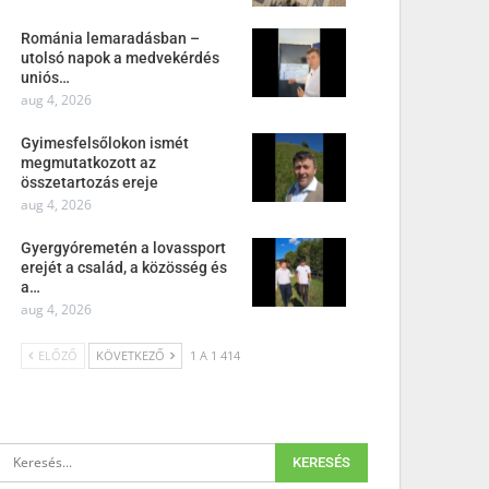
Románia lemaradásban –
utolsó napok a medvekérdés
uniós…
aug 4, 2026
Gyimesfelsőlokon ismét
megmutatkozott az
összetartozás ereje
aug 4, 2026
Gyergyóremetén a lovassport
erejét a család, a közösség és
a…
aug 4, 2026
ELŐZŐ
KÖVETKEZŐ
1 A 1 414