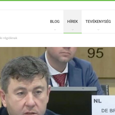
BLOG
HÍREK
TEVÉKENYSÉG
éki régióknak