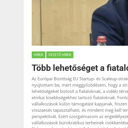
HÍREK
VEZETŐ HÍREK
Több lehetőséget a fiata
Az Európai Bizottság EU Startup- és Scaleup-stra
nyújtottam be, mert meggyőződésem, hogy a stra
lehetőségeket biztosít a fiataloknak, a vidéki tér
etnikai kisebbségekhez tartozó fiataloknak. Fonto
vállalkozások külön támogatást kapjanak, hisze
visszaesés tapasztalható, és mindent meg kell ten
perspektívát. Ezért szorgalmazom az engedélyezés
vállalkozások bürokratikus terheinek csökkentésé