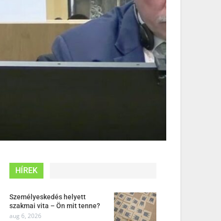
HÍREK
Személyeskedés helyett
szakmai vita – Ön mit tenne?
aug 6, 2026