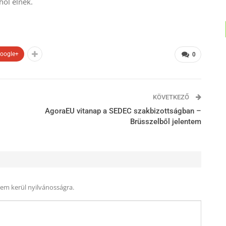
hol élnek.
oogle+
0
KÖVETKEZŐ
AgoraEU vitanap a SEDEC szakbizottságban –
Brüsszelből jelentem
nem kerül nyilvánosságra.