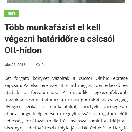
HÍREK
Több munkafázist el kell
végezni határidőre a csicsói
Olt-hídon
okt 28, 2016
0
Két forgató könyvet vázoltak a csicsói Olt-híd építése
kapcsán. Az első terv szerint a híd még az idén elkészül és
átadják a forgalomnak. A második, legkézenfekvőbb
megoldás szerint betömik a mérési gödröket és év végéig
elvégzik azokat a munkálatokat, amelyek szükségesek
ahhoz, hogy ideiglenesen megnyithassák a forgalom előtt
sebesség korlátozás mellett és tavasszal, amint az időjárási
viszonyok lehetővé teszik folytatják a híd építését. A Hargita