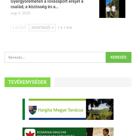
Gyergyóremetén a lovassport erejét a
család, a közösség és a…
aug 4, 2026
ELŐZŐ
KÖVETKEZŐ
1 A 1 414
TEVÉKENYSÉGEK