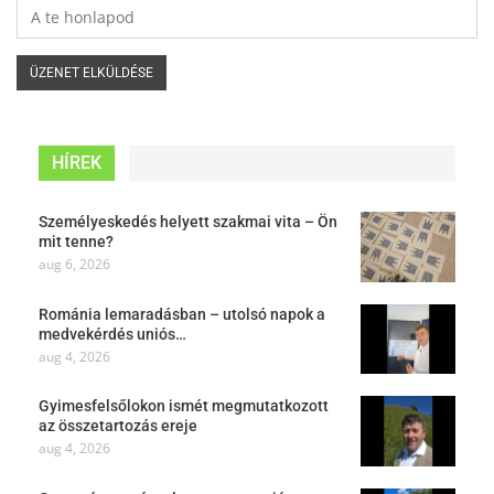
HÍREK
Személyeskedés helyett szakmai vita – Ön
mit tenne?
aug 6, 2026
Románia lemaradásban – utolsó napok a
medvekérdés uniós…
aug 4, 2026
Gyimesfelsőlokon ismét megmutatkozott
az összetartozás ereje
aug 4, 2026