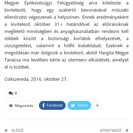
Megyei Építkezésügyi Felügyelőség arra kötelezte a
kivitelezőt, hogy egy szakértő bevonásával műszaki
ellenőrzést végezzenek a helyszínen. Ennek eredményeként
a kivitelező október 31-i határidővel az előírásoknak
megfelelő minőségben és anyaghasználatban rendezni kell
többek között a biztonsági korlátok elhelyezését, a
vízszigetelést, valamint a hídfő kialakítását. Ezeknek a
megoldásán már dolgozik a kivitelező, akitől Hargita Megye
Tanácsa ma levélben kérte az ütemterv elküldését, amelyet
el is küldtek.
Csíkszereda, 2016. október 27.
0
Megosztás
Facebook
Twitter
ELŐZŐ
KÖVETKEZŐ