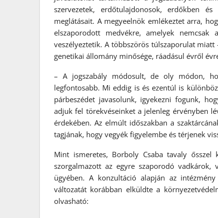
szervezetek, erdőtulajdonosok, erdőkben és
meglátásait. A megyeelnök emlékeztet arra, hog
elszaporodott medvékre, amelyek nemcsak a
veszélyeztetik. A többszörös túlszaporulat miatt 
genetikai állomány minősége, ráadásul évről évr
– A jogszabály módosult, de oly módon, hog
legfontosabb. Mi eddig is és ezentúl is különbö
párbeszédet javasolunk, igyekezni fogunk, h
adjuk fel törekvéseinket a jelenleg érvényben 
érdekében. Az elmúlt időszakban a szaktárcána
tagjának, hogy vegyék figyelembe és térjenek vi
Mint ismeretes, Borboly Csaba tavaly ősszel 
szorgalmazott az egyre szaporodó vadkárok, 
ügyében. A konzultáció alapján az intézmény 
változatát korábban elküldte a környezetvéd
olvasható: