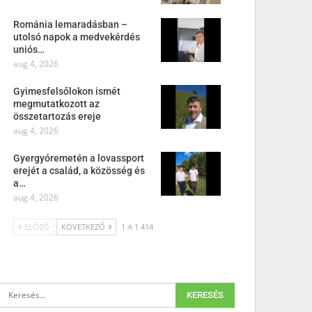
Románia lemaradásban –
utolsó napok a medvekérdés
uniós…
aug 4, 2026
Gyimesfelsőlokon ismét
megmutatkozott az
összetartozás ereje
aug 4, 2026
Gyergyóremetén a lovassport
erejét a család, a közösség és
a…
aug 4, 2026
ELŐZŐ
KÖVETKEZŐ
1 A 1 414