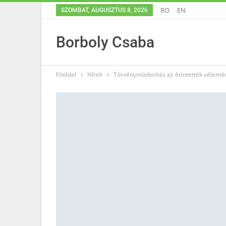
RO
EN
SZOMBAT, AUGUSZTUS 8, 2026
Borboly Csaba
Főoldal
Hírek
Törvénymódosítás az érintettek vélemé