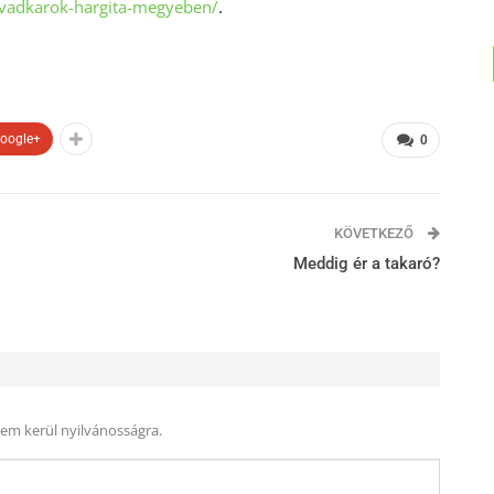
-vadkarok-hargita-megyeben/
.
oogle+
0
KÖVETKEZŐ
Meddig ér a takaró?
nem kerül nyilvánosságra.