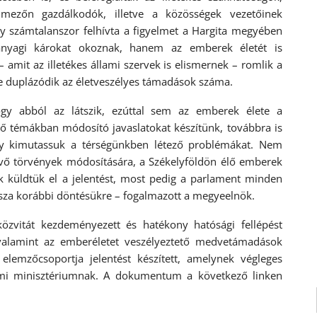
 mezőn gazdálkodók, illetve a közösségek vezetőinek
y számtalanszor felhívta a figyelmet a Hargita megyében
nyagi károkat okoznak, hanem az emberek életét is
– amit az illetékes állami szervek is elismernek – romlik a
e duplázódik az életveszélyes támadások száma.
y abból az látszik, ezúttal sem az emberek élete a
ző témákban módosító javaslatokat készítünk, továbbra is
ogy kimutassuk a térségünkben létező problémákat. Nem
lévő törvények módosítására, a Székelyföldön élő emberek
k küldtük el a jelentést, most pedig a parlament minden
ssza korábbi döntésükre – fogalmazott a megyeelnök.
közvitát kezdeményezett és hatékony hatósági fellépést
valamint az emberéletet veszélyeztető medvetámadások
elemzőcsoportja jelentést készített, amelynek végleges
elmi minisztériumnak. A dokumentum a következő linken