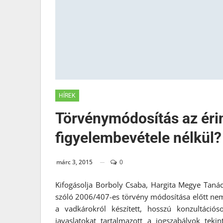
HÍREK
Törvénymódosítás az éri
figyelembevétele nélkül?
márc 3, 2015
0
Kifogásolja Borboly Csaba, Hargita Megye Taná
szóló 2006/407-es törvény módosítása előtt nem
a vadkárokról készített, hosszú konzultációs
javaslatokat tartalmazott a jogszabályok tekin