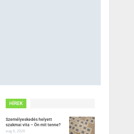
HÍREK
Személyeskedés helyett
szakmai vita – Ön mit tenne?
aug 6, 2026