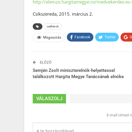
http://elemzo.hargitamegye.ro/medvekerdes-es
Csíkszereda, 2015. március 2.
vadkárok
Megosztás
Facebook
Twitter
G
ELŐZŐ
Semjén Zsolt miniszterelnök-helyettessel
találkozott Hargita Megye Tanácsának elnöke
VÁLASZOLJ
E-mail címed 