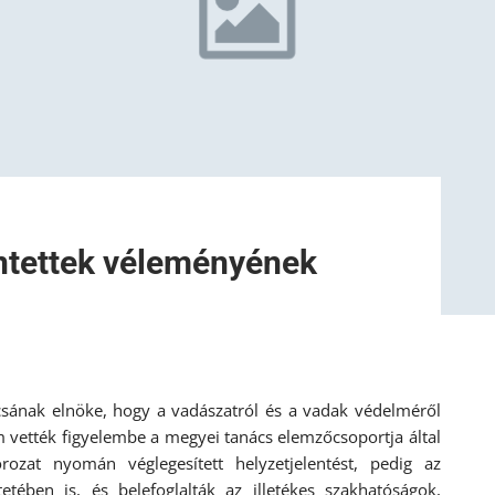
ntettek véleményének
csának elnöke, hogy a vadászatról és a vadak védelméről
 vették figyelembe a megyei tanács elemzőcsoportja által
orozat nyomán véglegesített helyzetjelentést, pedig az
tetében is, és belefoglalták az illetékes szakhatóságok,