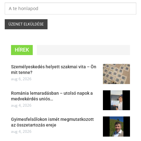
HÍREK
Személyeskedés helyett szakmai vita – Ön
mit tenne?
aug 6, 2026
Románia lemaradásban – utolsó napok a
medvekérdés uniós…
aug 4, 2026
Gyimesfelsőlokon ismét megmutatkozott
az összetartozás ereje
aug 4, 2026