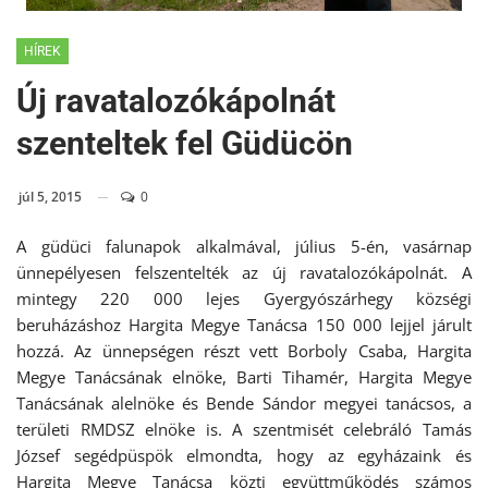
HÍREK
Új ravatalozókápolnát
szenteltek fel Güdücön
júl 5, 2015
0
A güdüci falunapok alkalmával, július 5-én, vasárnap
ünnepélyesen felszentelték az új ravatalozókápolnát. A
mintegy 220 000 lejes Gyergyószárhegy községi
beruházáshoz Hargita Megye Tanácsa 150 000 lejjel járult
hozzá. Az ünnepségen részt vett Borboly Csaba, Hargita
Megye Tanácsának elnöke, Barti Tihamér, Hargita Megye
Tanácsának alelnöke és Bende Sándor megyei tanácsos, a
területi RMDSZ elnöke is. A szentmisét celebráló Tamás
József segédpüspök elmondta, hogy az egyházaink és
Hargita Megye Tanácsa közti együttműködés számos