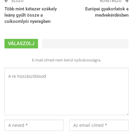
ELŐZŐ
KÖVETKEZŐ
Több mint kétezer székely
Európai gyakorlatok a
leány gyűlt össze a
medvekérdésben
csíksomlyói nyeregben
VÁLASZOLJ
E-mail címed nem kerül nyilvánosságra.