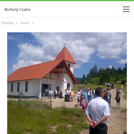
Borboly Csaba
Főoldal
Hírek