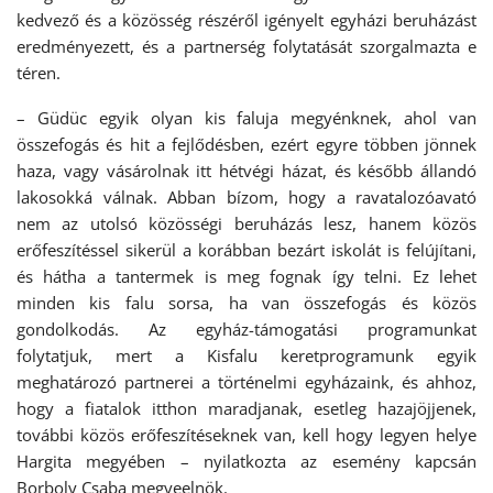
kedvező és a közösség részéről igényelt egyházi beruházást
eredményezett, és a partnerség folytatását szorgalmazta e
téren.
– Güdüc egyik olyan kis faluja megyénknek, ahol van
összefogás és hit a fejlődésben, ezért egyre többen jönnek
haza, vagy vásárolnak itt hétvégi házat, és később állandó
lakosokká válnak. Abban bízom, hogy a ravatalozóavató
nem az utolsó közösségi beruházás lesz, hanem közös
erőfeszítéssel sikerül a korábban bezárt iskolát is felújítani,
és hátha a tantermek is meg fognak így telni. Ez lehet
minden kis falu sorsa, ha van összefogás és közös
gondolkodás. Az egyház-támogatási programunkat
folytatjuk, mert a Kisfalu keretprogramunk egyik
meghatározó partnerei a történelmi egyházaink, és ahhoz,
hogy a fiatalok itthon maradjanak, esetleg hazajöjjenek,
további közös erőfeszítéseknek van, kell hogy legyen helye
Hargita megyében – nyilatkozta az esemény kapcsán
Borboly Csaba megyeelnök.