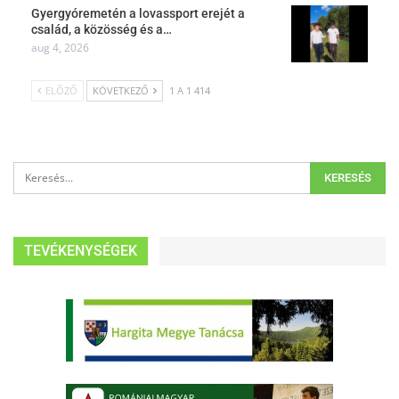
Gyergyóremetén a lovassport erejét a
család, a közösség és a…
aug 4, 2026
ELŐZŐ
KÖVETKEZŐ
1 A 1 414
TEVÉKENYSÉGEK